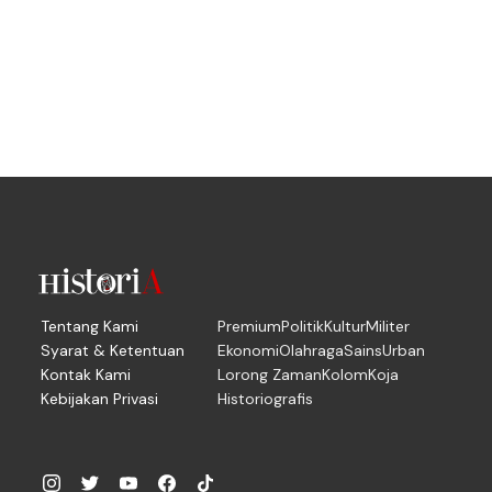
Tentang Kami
Premium
Politik
Kultur
Militer
Syarat & Ketentuan
Ekonomi
Olahraga
Sains
Urban
Kontak Kami
Lorong Zaman
Kolom
Koja
Kebijakan Privasi
Historiografis