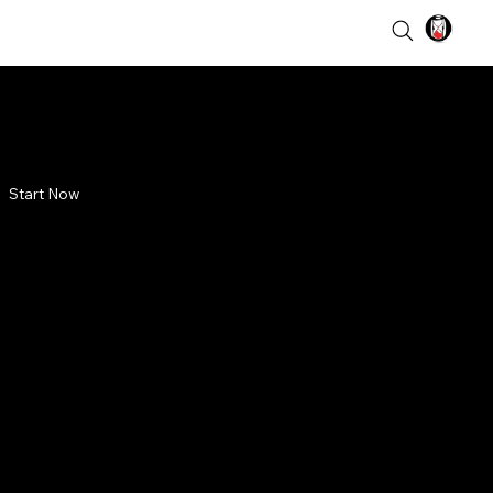
Start Now
 Timur
angun
ritas
asional