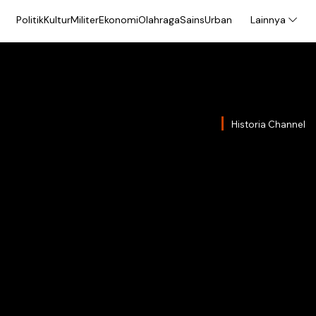
Politik
Kultur
Militer
Ekonomi
Olahraga
Sains
Urban
Lainnya
Historia Channel
Timor
Memb
Solida
Intern