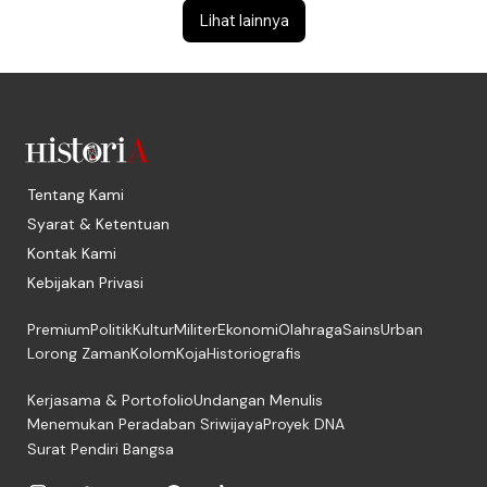
Lihat lainnya
Tentang Kami
Syarat & Ketentuan
Kontak Kami
Kebijakan Privasi
Premium
Politik
Kultur
Militer
Ekonomi
Olahraga
Sains
Urban
Lorong Zaman
Kolom
Koja
Historiografis
Kerjasama & Portofolio
Undangan Menulis
Menemukan Peradaban Sriwijaya
Proyek DNA
Surat Pendiri Bangsa