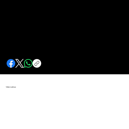
Belanda Mengawasi Indonesia dari Australia
Pemerintah Hindia Belanda mendirikan biro informasi di Australia. Propaganda menguasai kembali negeri jajahan: Indonesia.
Video Lainnya