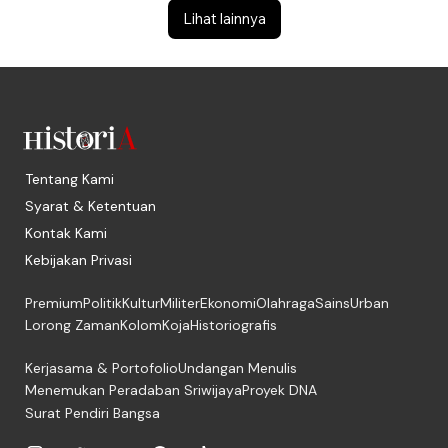
Lihat lainnya
Tentang Kami
Syarat & Ketentuan
Kontak Kami
Kebijakan Privasi
Premium
Politik
Kultur
Militer
Ekonomi
Olahraga
Sains
Urban
Lorong Zaman
Kolom
Koja
Historiografis
Kerjasama & Portofolio
Undangan Menulis
Menemukan Peradaban Sriwijaya
Proyek DNA
Surat Pendiri Bangsa