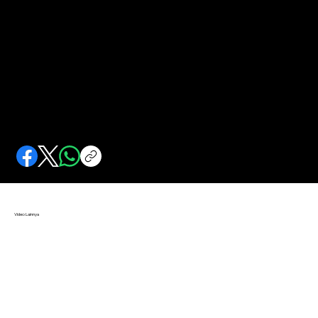
Daendels Hukum Mati Pelaku Korupsi
Daendels memberantas korupsi sampai dengan hukuman mati. Menimpa perwira andalannya.
Video Lainnya