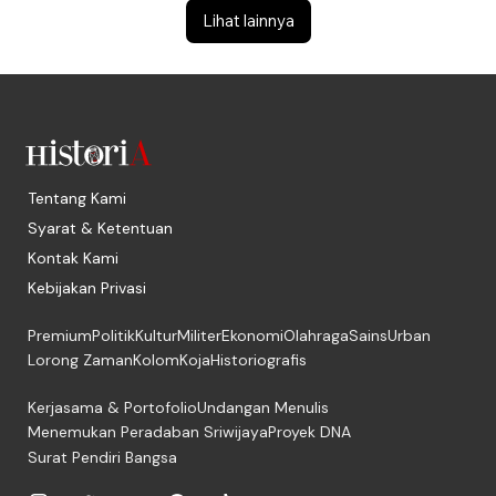
Lihat lainnya
Tentang Kami
Syarat & Ketentuan
Kontak Kami
Kebijakan Privasi
Premium
Politik
Kultur
Militer
Ekonomi
Olahraga
Sains
Urban
Lorong Zaman
Kolom
Koja
Historiografis
Kerjasama & Portofolio
Undangan Menulis
Menemukan Peradaban Sriwijaya
Proyek DNA
Surat Pendiri Bangsa