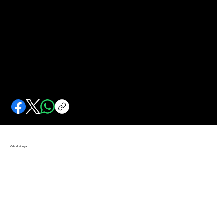
Kembara Pusaka Diponegoro
Pusakanya dirampas Belanda, Diponegoro merasa akan mendapat marabahaya.
Video Lainnya