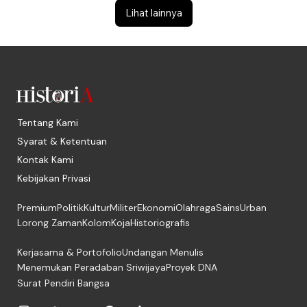
Lihat lainnya
Tentang Kami
Syarat & Ketentuan
Kontak Kami
Kebijakan Privasi
Premium
Politik
Kultur
Militer
Ekonomi
Olahraga
Sains
Urban
Lorong Zaman
Kolom
Koja
Historiografis
Kerjasama & Portofolio
Undangan Menulis
Menemukan Peradaban Sriwijaya
Proyek DNA
Surat Pendiri Bangsa