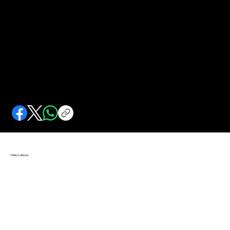
Operasi Rahasia CIA Paling Sukses di Indonesia
CIA merekrut pejabat militer Indonesia untuk menggali informasi persenjataan Uni Soviet. Dijual mantan agen CIA kepada KGB.
Video Lainnya