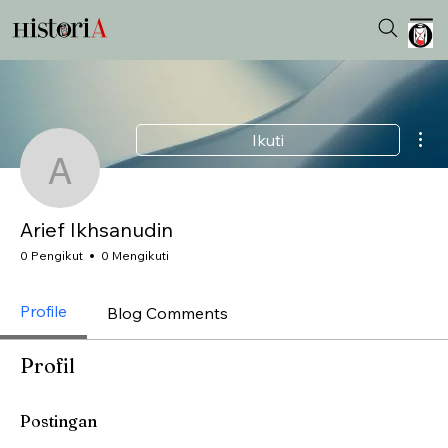
Tin
Ikuti
Arief Ikhsanudin
Arief Ikhsanudin
0 Pengikut
0 Mengikuti
Profile
Blog Comments
Profil
Postingan