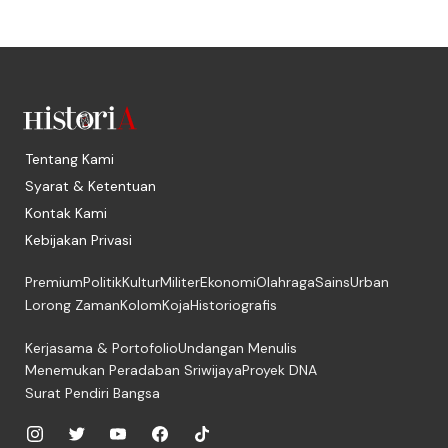
Tentang Kami
Syarat & Ketentuan
Kontak Kami
Kebijakan Privasi
Premium
Politik
Kultur
Militer
Ekonomi
Olahraga
Sains
Urban
Lorong Zaman
Kolom
Koja
Historiografis
Kerjasama & Portofolio
Undangan Menulis
Menemukan Peradaban Sriwijaya
Proyek DNA
Surat Pendiri Bangsa