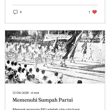
0
1
12 Okt 2025
∙
4
mnt
Memenuhi Sumpah Partai
Menjadi anggota PKI adalah cita-cita bagi