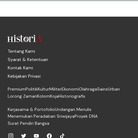
Tentang Kami
Syarat & Ketentuan
Kontak Kami
Kebijakan Privasi
Premium
Politik
Kultur
Militer
Ekonomi
Olahraga
Sains
Urban
Lorong Zaman
Kolom
Koja
Historiografis
Kerjasama & Portofolio
Undangan Menulis
Menemukan Peradaban Sriwijaya
Proyek DNA
Surat Pendiri Bangsa