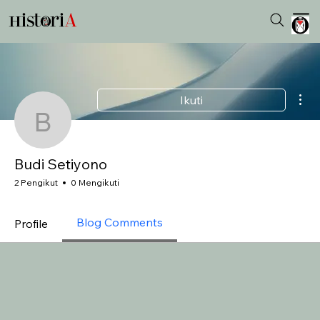
Tin
Ikuti
Budi Setiyono
Budi Setiyono
2 Pengikut
0 Mengikuti
Blog Comments
Profile