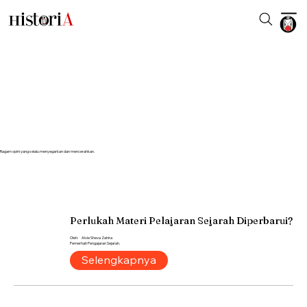
KOLOM
Ragam opini yang selalu menyegarkan dan mencerahkan.
Perlukah Materi Pelajaran Sejarah Diperbarui?
Oleh:
Alvie Sheva Zahira
Pemerhati Pengajaran Sejarah.
Selengkapnya