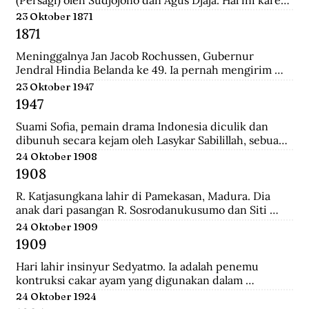
persatuan seniman Belanda mengadakan pameran 
23 Oktober 1871
lukisan untuk seniman Indonesia, sehingga seniman 
1871
Indonesia juga mau memamerkan karyanya.
Meninggalnya Jan Jacob Rochussen, Gubernur 
Jendral Hindia Belanda ke 49. Ia pernah mengirim 
ekspedisi ke Bali, Palembang, Bangka, Sulawesi 
23 Oktober 1947
Selatan, dan lainnya. Ia juga yang meresmikan 
1947
pembukaan tambang batu bara di wilayah Kesultanan 
Banjar yang dinamakan Tambang Batu Bara Oranje 
Suami Sofia, pemain drama Indonesia diculik dan 
Nassau.
dibunuh secara kejam oleh Lasykar Sabilillah, sebuah 
unit bagian dari kelompok DI/TII. Sejak itulah ia 
24 Oktober 1908
harus berjuang untuk mneghidupi anak-anaknya dan 
1908
keluar dari dunia ketenarannya.
R. Katjasungkana lahir di Pamekasan, Madura. Dia 
anak dari pasangan R. Sosrodanukusumo dan Siti 
Rusuli. Sosrodanukusumo, wedana di Sampang dan 
24 Oktober 1909
Bangkalan, merupakan lulusan terbaik Sekolah 
1909
Pegawai Pangreh Praja (Mosvia) di Probolinggo, 
pendiri Sarikat Islam di Sampang, serta aktivis 
Hari lahir insinyur Sedyatmo. Ia adalah penemu 
koperasi garam rakyat yang berjuang agar harga 
kontruksi cakar ayam yang digunakan dalam 
garam tak ditentukan sewenang-wenang oleh 
bangunan-bangunan tinggi. Sedyatmo menyelesaikan 
24 Oktober 1924
Belanda.
pendidikan dari tingkat Hollandsch-Inlandsche 