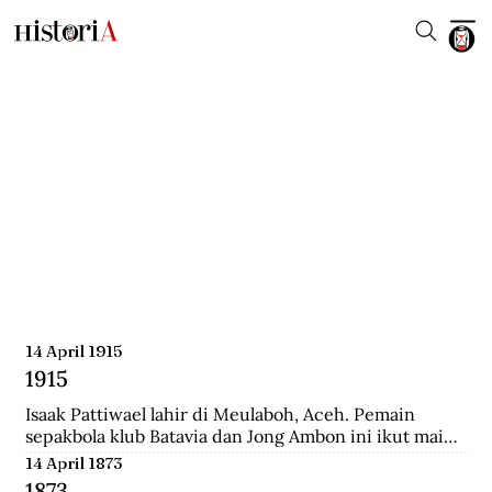
14 April 1915
1915
Isaak Pattiwael lahir di Meulaboh, Aceh. Pemain 
sepakbola klub Batavia dan Jong Ambon ini ikut main 
dalam Piala Dunia 1938 di Prancis.
14 April 1873
1873