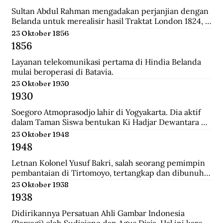
relatif singkat, 179 tahun, dan hanya diperintah oleh 8 
generasi sultan dan dinasti Al-Qadrie, sejak 
Sultan Abdul Rahman mengadakan perjanjian dengan 
kelahirannya 1771 sampai dengan Proklamasi 
Belanda untuk merealisir hasil Traktat London 1824, 
Kemerdekaan RI 1945. Pendiri kesultanan ini adalah 
isinya merupakan pengakuan Sultan bahwa 
23 Oktober 1856
Syarif Abdurrahman Al-Qadrie, putera Sayyed 
pemegang kekuasaan tertinggi adalah Pemerintahan 
1856
Hussein Al-Qadrie, atau Habib Hussein Al-Qadrie.
Hindia Belanda.
Layanan telekomunikasi pertama di Hindia Belanda 
mulai beroperasi di Batavia.
23 Oktober 1930
1930
Soegoro Atmoprasodjo lahir di Yogyakarta. Dia aktif 
dalam Taman Siswa bentukan Ki Hadjar Dewantara 
dan aktivis Partai Indonesia (Partindo). Pada 1935, dia 
23 Oktober 1948
dibuang ke Digul, Tanah Merah, Papua, dengan 
1948
tuduhan terlibat pemberontakan Partai Komunis 
Indonesia terhadap Belanda pada 1926/1927 di Jawa 
Letnan Kolonel Yusuf Bakri, salah seorang pemimpin 
Tengah.
pembantaian di Tirtomoyo, tertangkap dan dibunuh 
di Wonogiri.
23 Oktober 1938
1938
Didirikannya Persatuan Ahli Gambar Indonesia 
(Persagi) oleh Sudjojono dan Agus Djaja. Hal ini karena 