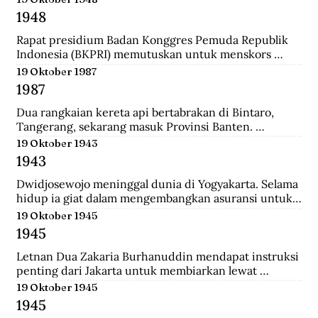
ke-37 yang diantaranya terdiri dari prajurit Gurkha. 
1948
Tak beberapa lama, sekitar pukul 08.00. 
Wongsonegoro membacakan isi persetujuan 
Rapat presidium Badan Konggres Pemuda Republik 
penghentian tembak menembak antara pasukan TKR 
Indonesia (BKPRI) memutuskan untuk menskors 
(Tentara Keamanan Rakyat) dengan tentara Jepang.
Pemuda Sosialis Indonesia (Pesindo).
19 Oktober 1987
1987
Dua rangkaian kereta api bertabrakan di Bintaro, 
Tangerang, sekarang masuk Provinsi Banten. 
Lokomotif dan gerbong pertama masing-masing 
19 Oktober 1943
kereta hancur-lebur. Ratusan penumpang tewas 
1943
mengenaskan. Suara tabrakan terdengar hingga 
beberapa belas meter. Kecelakaan kereta terburuk 
Dwidjosewojo meninggal dunia di Yogyakarta. Selama 
sepanjang sejarah Indonesia. Kecelakaan ini terjadi 
hidup ia giat dalam mengembangkan asuransi untuk 
Senin pagi, sekira jam tujuh. Waktu padat penumpang 
anak negeri. Hingga OL Mij Boemipoetera dan 
19 Oktober 1945
untuk Kereta api (KA) 225 trayek Rangkasbitung—
Merdika sebagai usaha asuransi mendapat pengakuan 
1945
Jakarta Kota. Kereta ini mengangkut 1.887 
badan hukum.
penumpang.
Letnan Dua Zakaria Burhanuddin mendapat instruksi 
penting dari Jakarta untuk membiarkan lewat 
serangkaian kereta api memuat 90 Kaigun (Angkatan 
19 Oktober 1945
Laut Jepang) yang akan melintasi Stasiun Bekasi. 
1945
Namun saat tiba, rakyat dan pejuang Bekasi langsung 