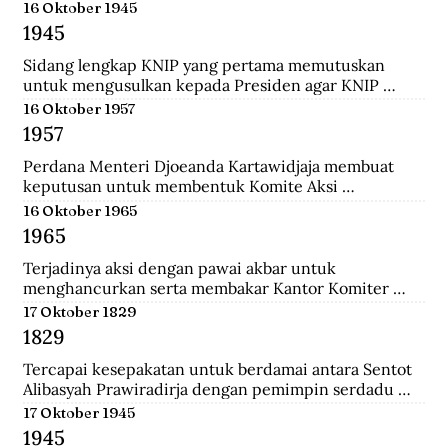
menempuh pendidikan dokter, ia rajin menulis dan 
16 Oktober 1945
mengantarkannya menjadi jurnalis. Ia pernah 
1945
mendirikan Pewarta Wolanda, sebuah surat kabar 
bebahasa melayu yang ia terbitkan di Belanda.
Sidang lengkap KNIP yang pertama memutuskan 
untuk mengusulkan kepada Presiden agar KNIP 
diberi hak legislatif selama MPR dan DPR belum 
16 Oktober 1957
terbentuk.
1957
Perdana Menteri Djoeanda Kartawidjaja membuat 
keputusan untuk membentuk Komite Aksi 
Pembebasan Irian Barat di tiap penjuru Indonesia. Di 
16 Oktober 1965
Jakarta telah berlangsung demonstrasi pemuda yang 
1965
diikuti oleh 100.000 orang untuk menuntut 
pembebasan Irian Barat.
Terjadinya aksi dengan pawai akbar untuk 
menghancurkan serta membakar Kantor Komiter 
Daerah Besar PKI di Jalan Pahlawan, Surabaya.
17 Oktober 1829
1829
Tercapai kesepakatan untuk berdamai antara Sentot 
Alibasyah Prawiradirja dengan pemimpin serdadu 
Belanda sehingga Sentot menghentikan peperangan. 
17 Oktober 1945
Sentot Alibasyah (Pasha 'yang tinggi') menjadi 
1945