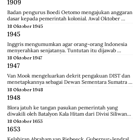
1909
yang merupakan langkah awal sebelum 
merealisasikan rencana besarnya , yakni menguasai 
Badan pengurus Boedi Oetomo mengajukan anggaran 
Pulau Jawa.
dasar kepada pemerintah kolonial. Awal Oktober 
1909, Boedi Oetomo menyelenggrakan konggres 
18 Oktober 1945
untuk menentukan arah perjuangan organisasi. 
1945
Konggres itu berjalan alot, kaum tua seperti Wahidin 
Sudirohusodo dan Radjiman Wedyodiningrat 
Inggris mengumumkan agar orang-orang Indonesia 
menghendaki pendidikan untuk kaum priyayi, 
menyerahkan senjatanya. Tuntutan itu dijawab 
sementara kaum muda seperti Tjipto Mangunkusumo 
dengan giatnya pembentukan laskar-laskar di Medan 
18 Oktober 1947
dan Soetomo justru menghendaki pendidikan bagi 
dan sekitarnya, seperti Berastagi dan Pematang 
1947
seluruh rakyat.
Siantar. Anggota laskar bahkan mencari senjata yang 
dibuang Jepang ke dasar laut, dekat pelabuhan 
Van Mook mengeluarkan dekrit pengakuan DIST dan 
Belawan.
menetapkannya sebagai Dewan Sementara Sumatra 
Timur. Republik mengecam pembentukan NST, 
18 Oktober 1948
menyebut para pemimpinnya sebagai “boneka” 
1948
Belanda. Untuk menghalau propaganda Republik, NST 
membuat suratkabar Mestika dan majalah Medan 
Blora jatuh ke tangan pasukan pemerintah yang 
Buletin. Program utama NST dalam sektor ekonomi 
diwakili oleh Batalyon Kala Hitam dari Divisi Siliwangi. 
adalah pemulihan kembali perkebunan dan hak 
Seperti biasanya, saat pembebasan sebuah kawasan, 
18 Oktober 1653
istimewa penduduk asli atas tanah.
terdapat sejumlah musuh yang menjadi tawanan. 
1653
Salah seorang tawanan terlihat bersikap menantang 
dan seolah tak mau menyerah.
Kelahiran Abraham van Riebeeck, Gubernur-Jendral 