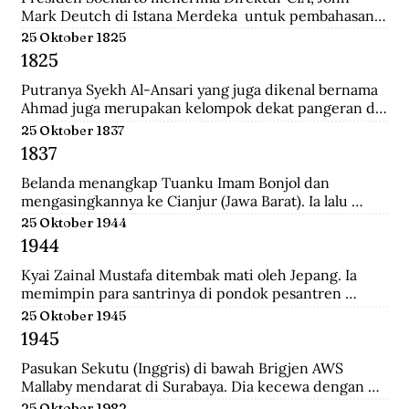
Mark Deutch di Istana Merdeka  untuk pembahasan 
perkembangan Indonesia.
25 Oktober 1825
1825
Putranya Syekh Al-Ansari yang juga dikenal bernama 
Ahmad juga merupakan kelompok dekat pangeran di 
Tegalrejo sebelum Perang Jawa dan tewas 
25 Oktober 1837
mempertahankan markas Diponegoro di Selarong.
1837
Belanda menangkap Tuanku Imam Bonjol dan 
mengasingkannya ke Cianjur (Jawa Barat). Ia lalu 
dipindahkan ke Ambon (Maluku), terus ke Manado 
25 Oktober 1944
(Sulawesi Utara) sampai wafat.
1944
Kyai Zainal Mustafa ditembak mati oleh Jepang. Ia 
memimpin para santrinya di pondok pesantren 
Sukamanah, menghadapi serangan pihak jepang. 
25 Oktober 1945
Peristiwa itu dipicu oleh kedatangan empat opsir 
1945
Jepang ke pondok sehari sebelumnya untuk 
membawa Kyai  Zainal menghadap pemerintah 
Pasukan Sekutu (Inggris) di bawah Brigjen AWS 
Jepang di Tasikmalaya.
Mallaby mendarat di Surabaya. Dia kecewa dengan 
keputusan para petinggi Sekutu terhadap rakyat 
25 Oktober 1982