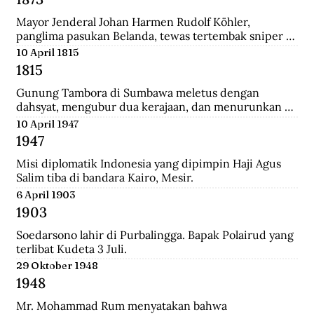
Mayor Jenderal Johan Harmen Rudolf Köhler, 
panglima pasukan Belanda, tewas tertembak sniper 
Aceh di depan Masjid Raya Banda Aceh.
10 April 1815
1815
Gunung Tambora di Sumbawa meletus dengan 
dahsyat, mengubur dua kerajaan, dan menurunkan 
suhu global sehingga disebut tahun tanpa musim 
10 April 1947
panas.
1947
Misi diplomatik Indonesia yang dipimpin Haji Agus 
Salim tiba di bandara Kairo, Mesir.
6 April 1903
1903
Soedarsono lahir di Purbalingga. Bapak Polairud yang 
terlibat Kudeta 3 Juli.
29 Oktober 1948
1948
Mr. Mohammad Rum menyatakan bahwa 