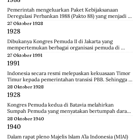
Darurat Sipil di Kalsel.
Pemerintah mengeluarkan Paket Kebijaksanaan 
Deregulasi Perbankan 1988 (Pakto 88) yang menjadi 
titik balik dari berbagai kebijaksanaan penertiban 
27 Oktober 1928
perbankan 1971-1972. Salah satu fundamental dalam  
1928
dalam Pakto 88 adalah perijinan untuk bank devisa 
yang hanya mensyaratkan tingkat kesehatan dan aset 
Dibukanya Kongres Pemuda II di Jakarta yang 
bank telah mencapai minimal Rp. 100 juta.
mempertemukan berbagai organisasi pemuda di 
seluruh Hindia Belanda. Dari kongres ini melahirkan 
27 Oktober 1991
Sumpah Pemuda.
1991
Indonesia secara resmi melepaskan kekuasaan Timor 
Timur kepada pemerintahan transisi PBB. Sehingga 
kini wilayah tersebut bukan lagi bagian dari provinsi 
28 Oktober 1928
Indonesia.
1928
Kongres Pemuda kedua di Batavia melahirkan 
Sumpah Pemuda yang menyatakan bertumpah darah 
satu tanah air Indonesia, berbangsa satu bangsa 
28 Oktober 1940
Indonesia, dan menjunjung bahasa persatuan bahasa 
1940
Indonesia.
Dalam rapat pleno Majelis Islam A’la Indonesia (MIAI) 