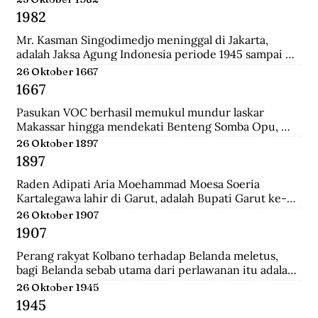
Surabaya.
1982
Mr. Kasman Singodimedjo meninggal di Jakarta, 
adalah Jaksa Agung Indonesia periode 1945 sampai 
1946 dan juga mantan Menteri Muda Kehakiman pada 
26 Oktober 1667
Kabinet Amir Sjarifuddin II. Selain itu ia juga adalah 
1667
Ketua KNIP (Komite Nasional Indonesia Pusat) yang 
menjadi cikal bakal dari DPR.
Pasukan VOC berhasil memukul mundur laskar 
Makassar hingga mendekati Benteng Somba Opu, 
istana Sultan Hassanudin, bahkan pasukan yang 
26 Oktober 1897
dipimpin Cornelis Speelman sudah sampai di depan 
1897
pintu benteng. Gowa mengalami kekalahan dalam 
peperangan. Speelman dan Arung Palakka merasa 
Raden Adipati Aria Moehammad Moesa Soeria 
bahwa inilah saat untuk menawarkan perundingan 
Kartalegawa lahir di Garut, adalah Bupati Garut ke-6 
kepada Sultan Hasanuddin.
yang menjabat dari tahun 1929-1944. Moesa Soeria 
26 Oktober 1907
Kartalegawa mempelopori pendirian Partai Rakyat 
1907
Pasundan (PRP) pada tahun 1946 dan Negara 
Pasundan pada tahun 1947.
Perang rakyat Kolbano terhadap Belanda meletus, 
bagi Belanda sebab utama dari perlawanan itu adalah 
terbunuhnya 19 serdadu dan beberapa orang sipil 
26 Oktober 1945
Belanda oleh Boi Kapitan dan anak buahnya.
1945