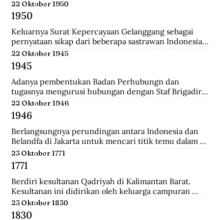
Belanda.
22 Oktober 1950
1950
Keluarnya Surat Kepercayaan Gelanggang sebagai 
pernyataan sikap dari beberapa sastrawan Indonesia 
yang menginginkan untuk menjaga kebudayaan 
22 Oktober 1945
Indonesia diantaranya Asrul Sani dan Rivai Apin. 
1945
Sehingga revolusi harus mempunyai nilai baru yang 
bisa menjadi kebudayaan rayat dengan sifatnya 
Adanya pembentukan Badan Perhubungn dan 
sendiri.
tugasnya mengurusi hubungan dengan Staf Brigadir 
Jenderal N Mac Donalnd, Komandan Brigade Infanteri 
22 Oktober 1946
India ke 37 yang menjadi penguasa tertinggi di 
1946
Bandung. Melalui badan ini, Inggris meminta 
Indonesia sepakat mengumpulkan seluruh 
Berlangsungnya perundingan antara Indonesia dan 
persenjataan untuk diserahakan kepadanya namun 
Belandfa di Jakarta untuk mencari titik temu dalam 
ditolak dengan semangat revolusi.
penyelesaian masalah kedua negara. Namun gagal dan 
23 Oktober 1771
dilanjutkan pada perundingan Linggarjati di Cirebon.
1771
Berdiri kesultanan Qadriyah di Kalimantan Barat. 
Kesultanan ini didirikan oleh keluarga campuran 
antara Arab, Melayu, Bugis dan Dayak. Kehidupan 
23 Oktober 1830
pemerintahan kesultanan ini hanya berlangsung 
1830