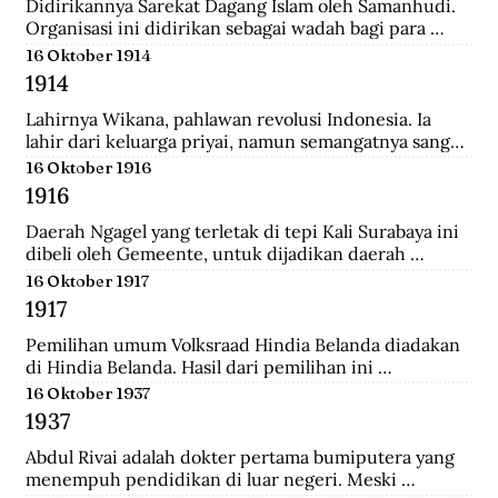
Didirikannya Sarekat Dagang Islam oleh Samanhudi. 
Organisasi ini didirikan sebagai wadah bagi para 
pengusaha batik di Surakarta. Organisasi ini 
16 Oktober 1914
merupakan organisasi pertama yang lahir dari 
1914
Indonesia untuk menentang politik kekuasaan 
Belanda.
Lahirnya Wikana, pahlawan revolusi Indonesia. Ia 
lahir dari keluarga priyai, namun semangatnya sangat 
tinggi dalam memperjuangkan kemerdekaan dari 
16 Oktober 1916
tangan penjajah.
1916
Daerah Ngagel yang terletak di tepi Kali Surabaya ini 
dibeli oleh Gemeente, untuk dijadikan daerah 
industri baru di Surabaya.
16 Oktober 1917
1917
Pemilihan umum Volksraad Hindia Belanda diadakan 
di Hindia Belanda. Hasil dari pemilihan ini 
memberikan kemenangan kepada Perkumpulan 
16 Oktober 1937
Pembebasan Hindia Belanda yang mengalahkan Partai 
1937
Etika Kristen Protestan dan Partai Katolik Hindia.
Abdul Rivai adalah dokter pertama bumiputera yang 
menempuh pendidikan di luar negeri. Meski 