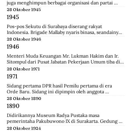
juga menghimpun berbagai organisasi dan partai 
Islam untuk mengajukan mosi kepada pemerintah. 
28 Oktober 1945
Gabungan Politik Indonesia (GAPI) menyatakan 
1945
dukungannya atas langkah-langkah MIAI. Pemerintah 
akhirnya memperhatikan tuntutan MIAI dan GAPI.
Pos-pos Sekutu di Surabaya diserang rakyat 
Indonesia. Brigade Mallaby nyaris binasa, seandainya 
pemimpin-pemimpin Indonesia tidak segera 
28 Oktober 1946
memerintahkan penghentian tembak-menembak.
1946
Menteri Muda Keuangan Mr. Lukman Hakim dan Ir. 
Sitompul dari Pusat Jabatan Pekerjaan Umum tiba di 
Medan dengan pesawat Sekutu dari Palembang. Di 
28 Oktober 1971
lapangan tembak mereka disambut oleh Mr. Mohd. 
1971
Jusuf.
Sidang pertama DPR hasil Pemilu pertama di era 
Orde Baru. Sidang ini dipimpin oleh anggota 
parlemen tertua dibantu anggota parlemen termuda, 
28 Oktober 1890
yaitu K.H. Bisri Sjamsuri (84 tahun) dari Partai NU dan 
1890
Anak Agung Oka Mahendra (25 tahun) dari Golkar.
Didirikannya Museum Radya Pustaka masa 
pemerintaha Pakubuwono IX di Surakarta. Gedung 
ini merupakan rumah kediaman seorang warga 
28 Oktober 1924