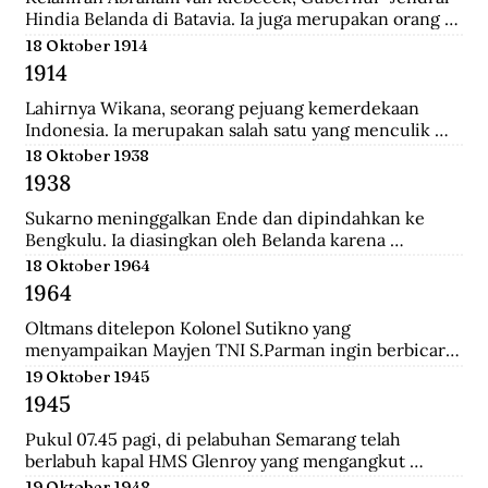
Hindia Belanda di Batavia. Ia juga merupakan orang 
yang memulai perkebunan kopi pertama di Jawa 
18 Oktober 1914
Barat.
1914
Lahirnya Wikana, seorang pejuang kemerdekaan 
Indonesia. Ia merupakan salah satu yang menculik 
Sukaro dan Hatta dalam Peristiwa Rengasdengklok.
18 Oktober 1938
1938
Sukarno meninggalkan Ende dan dipindahkan ke 
Bengkulu. Ia diasingkan oleh Belanda karena 
dianggap membahayakan pemerintahan Belanda.
18 Oktober 1964
1964
Oltmans ditelepon Kolonel Sutikno yang 
menyampaikan Mayjen TNI S.Parman ingin berbicara 
dengannya. Oltmans bertemu dengan Parman 
19 Oktober 1945
sehingga ini pertemuan yang mendekatkan mereka. 
1945
Bahkan Parman pernah meminta tolong untuk 
bertemu dengan Verrips yang diduga merampok uang 
Pukul 07.45 pagi, di pelabuhan Semarang telah 
Bank Indonesia.
berlabuh kapal HMS Glenroy yang mengangkut 
tentara Sekutu, yaitu pasukan Inggris dari brigade 
19 Oktober 1948