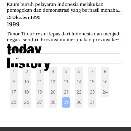
melakukan pengepungan hingga terjadi penembakan 
Kaum buruh pelayaran Indonesia melakukan 
yang akhirnya saling serbu.
pemogokan dan demonstrasi yang berhasil menahan 
sebelas kapal Belanda di Pelabuhan New York yang 
19 Oktober 1999
akan mengangkut perlengkapan perang yang 
1999
diperoleh dari Pemerintah AS.
Timor Timur resmi lepas dari Indonesia dan menjadi 
negara sendiri. Provinsi ini merupakan provinsi ke-27 
Indonesia selama 24 tahun.
Pilih tanggal
1
2
3
4
5
6
7
8
9
10
11
12
13
14
15
16
17
18
19
20
21
22
23
24
25
26
27
28
29
30
31