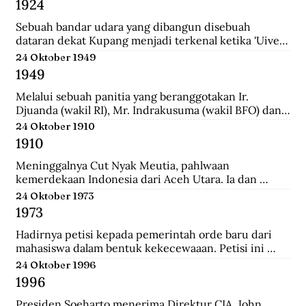
1924
School (HIS) dan MULO di Solo, lalu ke AMS di 
Yogyakarta, kemudian mengambil jurusan Teknik Sipil 
Sebuah bandar udara yang dibangun disebuah 
di Technische Hoogeschool te Bandoeng (sekarang 
dataran dekat Kupang menjadi terkenal ketika 'Uiver', 
ITB).
pesawat Belanda KLM DC-2 yang sedang dicoba 
24 Oktober 1949
menerbangi jalur niaga dari London ke Sydney 
1949
mendarat di situ untuk mengisi bahan bakar.
Melalui sebuah panitia yang beranggotakan Ir. 
Djuanda (wakil RI), Mr. Indrakusuma (wakil BFO) dan 
Hirschfeld (wakil Belanda), membuat perjanjian 
24 Oktober 1910
bahwa RIS akan mengambil alih pijaman-pinjaman 
1910
Hindia Belanda yang semuanya berjumlah 4.300 juta 
gulden.
Meninggalnya Cut Nyak Meutia, pahlwaan 
kemerdekaan Indonesia dari Aceh Utara. Ia dan 
pasukannya terus melakukan perlawanan dengan 
24 Oktober 1973
menyerang dan merampas pos kolonial di wilaya Gayo 
1973
yang melewati hutan.
Hadirnya petisi kepada pemerintah orde baru dari 
mahasiswa dalam bentuk kekecewaaan. Petisi ini 
dipicu karena adanya penyelewengan yang dilakukan 
24 Oktober 1996
oleh pemerintah dan korupsi yang besar.
1996
Presiden Soeharto menerima Direktur CIA, John 