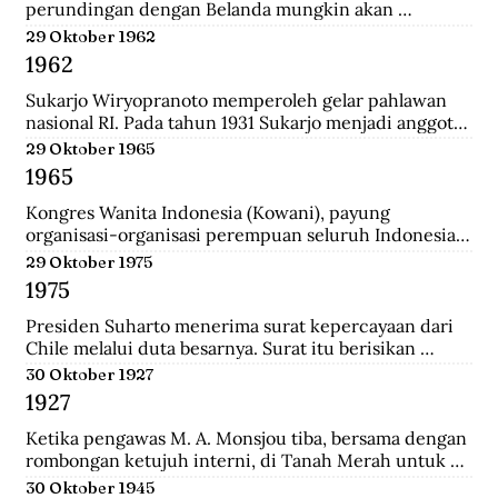
perundingan dengan Belanda mungkin akan 
dilanjutkan bulan depan, dan akan mendatangkan 
29 Oktober 1962
kepastian.
1962
Sukarjo Wiryopranoto memperoleh gelar pahlawan 
nasional RI. Pada tahun 1931 Sukarjo menjadi anggota 
Volksraad bersama dr. Sutomo, ia mendirikan 
29 Oktober 1965
Persatuan Bangsa Indonesia (PBI). Kemudia tahun 
1965
1936, pindah ke Partai Indonesia Raya (Parindra). 
Seteleh kemerdekaan, Sukarjo pernah menduduki 
Kongres Wanita Indonesia (Kowani), payung 
jabatan Duta Besar Indonesia Republik Indonesia di 
organisasi-organisasi perempuan seluruh Indonesia, 
Vatikan, Duta Besar Luar Biasa di Italia.
mengeluarkan Gerwani sebagai anggota.
29 Oktober 1975
1975
Presiden Suharto menerima surat kepercayaan dari 
Chile melalui duta besarnya. Surat itu berisikan 
adanya hubungan diplomatik antara Indonesia-CHile.
30 Oktober 1927
1927
Ketika pengawas M. A. Monsjou tiba, bersama dengan 
rombongan ketujuh interni, di Tanah Merah untuk 
menggantikan Kapten Becking sebagai penguasa 
30 Oktober 1945