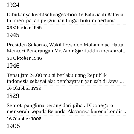
Belanda bernama Johannes Busselaar yang berisikan 
1924
koleksi wayang kulit, buku kuno, dan arca.
Dibukanya Rechtschoogeschool te Batavia di Batavia. 
Ini merupakan perguruan tinggi hukum pertama 
yang didirikan oleh Gubernur Jenderal J.B van heutsz. 
29 Oktober 1945
Saat ini menjadi Fakultas Hukum Universitas 
1945
Indonesia.
Presiden Sukarno, Wakil Presiden Mohammad Hatta, 
Menteri Penerangan Mr. Amir Sjarifuddin mendarat 
di Surabaya atas permintaan Sekutu. Mereka disertai 
29 Oktober 1946
beberapa perwira Inggris dan wartawan-wartawan 
1946
luar negeri.
Tepat jam 24.00 mulai berlaku uang Republik 
Indonesia sebagai alat pembayaran yan sah di Jawa 
dan Madura. Dengan demikian uang yang berlalu 
16 Oktober 1829
sebelumnya tidak lagi berlaku.
1829
Sentot, panglima perang dari pihak DIponegoro 
menyerah kepada Belanda. Alasannya karena kondisi 
perekonomian yang memburuk akibat perang yang 
16 Oktober 1905
tak kunung usai.
1905