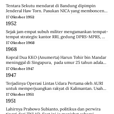
panglima di pasukan Diponegoro waktu masih 
berumur 17 tahun. Ia adalah keturunan bupati 
Tentara Sekutu mendarat di Bandung dipimpin 
Madiun.
Jenderal Haw Torn. Pasukan NICA yang membonceng 
Sekutu berusaha mengembalikan kekuasaan Belanda 
17 Oktober 1952
di Indonesia. Secara sepihak Sekutu meminta agar 
1952
senjata yang dilucuti pasukan TKR dari tentara 
Jepang diserahkan kepada Sekutu.
Sejak jam empat subuh militer mengamankan tempat-
tempat strategis: kantor RRI, gedung DPRS-MPRS, 
dan stasiun-stasiun keretapi. Pukul delapan pagi, 
17 Oktober 1968
kerumuman massa menjalar; mereka diangkut dari 
1968
pabrik-pabrik di luar kota, sisanya dari Jakarta 
dikelola jagoan-jagoan Betawi. Tentara mengorganisir 
Kopral Dua KKO (Anumerta) Harun Tohir bin Mandar 
demonstrasi itu, dengan dukungan tank dan artileri, 
meninggal di Singapura,  pada umur 25 tahun adalah 
bergerak ke istana presiden, menuntut pembubaran 
salah satu dari dua anggota KKO Korps Komando; kini 
17 Oktober 1947
parlemen.
disebut Korps Marinir Indonesia yang ditangkap di 
1947
Singapura pada saat terjadinya Konfrontasi dengan 
Malaysia. Bersama dengan seorang anggota KKO 
Terjadinya Operasi Lintas Udara Pertama oleh AURI 
lainnya bernama Usman, ia dihukum gantung oleh 
untuk memperjuangkan rakyat di Kalimantan. Usaha 
pemerintah Singapura pada Oktober 1968 dengan 
ini berhasil menerobos blokade udara Belanda dan 
17 Oktober 1951
tuduhan meletakkan bom di wilayah pusat kota 
berhasil menerjunkan pasukan didaratan Kalimantan 
1951
Singapura yang padat pada 10 Maret 1965.
dan membantu pasukan gerilaya dalam melawan 
NICA.
Lahirnya Prabowo Subianto, politikus dan perwira 