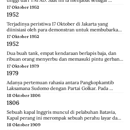
tinggi dari TNI AD. Saat ini ia menjabat sebagai 
Menteri Pertahanan.
17 Oktober 1952
1952
Terjadinya peristiwa 17 Oktober di Jakarta yang 
diinisiasi oleh para demonstran untuk membubarkan 
Parlemen Indonesia akibat korupsi yang meluas dan 
17 Oktober 1952
memburuk di Indonesia.
1952
Dua buah tank, empat kendaraan berlapis baja, dan 
ribuan orang menyerbu dan memasuki pintu gerbang 
Istana Merdeka, kediaman Presiden Sukarno. Mereka 
17 Oktober 1979
berkerumun dan menggelar spanduk yang 
1979
bertuliskan "Bubarkan Parlemen"!.
Adanya pertemuan rahasia antara Pangkopkamtib 
Laksamana Sudomo dengan Partai Golkar. Pada 
pertemuan ini mengecam gagasan ABRI mesti 
18 Oktober 1806
berpihak pada penguasa jelang Pemilu 1982.
1806
Sebuah kapal Inggris muncul di pelabuhan Batavia, 
Kapal perang ini merompak sebuah perahu layar dan 
perahu fregat. Setelah kejatuhan Tanjung Harapan, 
18 Oktober 1909
Inggris berupaya untuk memblokade Pulau Jawa , 