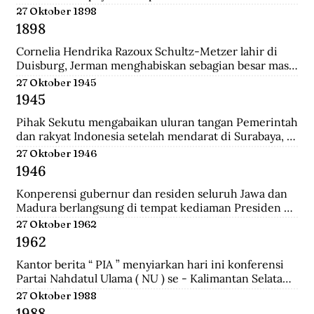
pertemuan ini mengubah jumlah wakil dari kedua 
27 Oktober 1898
golongan yakni 27 dari Golongan Politik dan 21 dari 
1898
Golongan Karya.
Cornelia Hendrika Razoux Schultz-Metzer lahir di 
Duisburg, Jerman menghabiskan sebagian besar masa 
kecilnya di Arnhem. Dia mengenyam pendidikan di 
27 Oktober 1945
Kweekschool untuk menjadi guru. Keputusan 
1945
Pemerintah Kolonial untuk mengangkat Cornelia 
sebagai anggota Dewan Rakyat memancing protes 
Pihak Sekutu mengabaikan uluran tangan Pemerintah 
para perempuan Indonesia.  Para perempuan 
dan rakyat Indonesia setelah mendarat di Surabaya, 
menginginkan seorang wakil perempuan Indonesia di 
dan menyerbu penjara Republik untuk membebaskan 
27 Oktober 1946
Volksraad. Tapi alih-alih memilih perempuan 
perwira-perwira Sekutu dan pegawai RAPWI (Relief 
1946
Indonesia, pemerintah Belanda menunjuk seorang 
of Allied Prisoners of War and Internees) yang 
perempuan Belanda yang aktif di organisasi 
ditawan Republik.
Konperensi gubernur dan residen seluruh Jawa dan 
perempuan sayap IEV.
Madura berlangsung di tempat kediaman Presiden 
Sukarno hari ini di Yogyakarta. Konperensi 
27 Oktober 1962
membicarakan masalah kerjasama yang lebih erat 
1962
antara pemerintah dan pihak swasta.a setelah 
mendarat di Surabaya, dan menyerbu penjara 
Kantor berita “ PIA ” menyiarkan hari ini konferensi 
Republik untuk membebaskan perwira-perwira 
Partai Nahdatul Ulama ( NU ) se - Kalimantan Selatan 
Sekutu dan pegawai RAPWI (Relief of Allied Prisoners 
meminta kepada Presiden Sukarno supaya mengubah 
27 Oktober 1988
of War and Internees) yang ditawan Republik.
status Keadaan Darurat Militer menjadi Keadaan 
1988