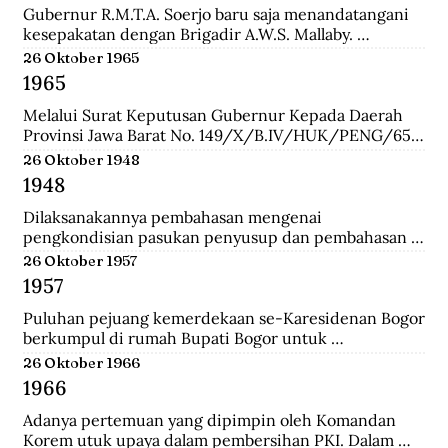
Gubernur R.M.T.A. Soerjo baru saja menandatangani 
kesepakatan dengan Brigadir A.W.S. Mallaby. 
Pertemuan yang terbilang sukses itu melahirkan 
26 Oktober 1965
empat kesepakatan: 1. Pihak Inggris (baca:Sekutu) 
1965
mengakui keberadaan Republik Indonesia sebatas 
distrik Surabaya. 2. Pihak Inggris tidak akan 
Melalui Surat Keputusan Gubernur Kepada Daerah 
membawa masuk pasukan Belanda dan tidak ada 
Provinsi Jawa Barat No. 149/X/B.IV/HUK/PENG/65, 
pasukan Belanda yang disusupkan pada pasukan 
Mashudi memberhentikan sementara waktu delapan 
26 Oktober 1948
Inggris yang mendarat di Surabaya. 3. Pasukan Inggris 
anggota PKI yang duduk dalam DPRD-GR. Mereka 
1948
hanya dibolehkan berada pada radius 800 meter dari 
adalah Suharna Affandi, Abbas Usman, Akhmad 
pelabuhan. 4. Untuk memperlancar komunikasi 
Suganda, Enok Rokhayati, Mustofa, Cece Suryadi, 
Dilaksanakannya pembahasan mengenai 
antara pihak Inggris dengan Republik dalam 
Sukra Prawira Sentana, dan Suhlan Sujana.
pengkondisian pasukan penyusup dan pembahasan 
keseharian, maka dibentuk Biro Kontak 
taktik untuk melawan pasukan Negara Pasundan dan 
26 Oktober 1957
beranggotakan perwakilan dari kedua belah pihak.
DI/TII.
1957
Puluhan pejuang kemerdekaan se-Karesidenan Bogor 
berkumpul di rumah Bupati Bogor untuk 
menyepakati gedung di Jalan Cikeumeuh sebagai 
26 Oktober 1966
Museum Perjoangan.
1966
Adanya pertemuan yang dipimpin oleh Komandan 
Korem utuk upaya dalam pembersihan PKI. Dalam 