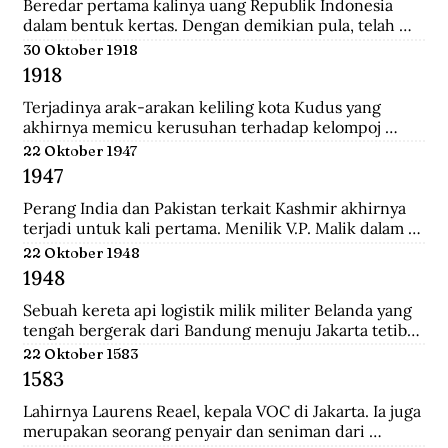
Tionghoa di Indonesia, salah satunya Instruksi 
Beredar pertama kalinya uang Republik Indonesia 
Presiden No.14 Tahun 1967 tentang perayaan 
dalam bentuk kertas. Dengan demikian pula, telah 
masyarakat Tionghoa.
diresmikan bahwa uang Jepang dan Javasche Bank 
30 Oktober 1918
tidak berlaku lagi.
1918
Terjadinya arak-arakan keliling kota Kudus yang 
akhirnya memicu kerusuhan terhadap kelompoj 
Tionghoa disana.
22 Oktober 1947
1947
Perang India dan Pakistan terkait Kashmir akhirnya 
terjadi untuk kali pertama. Menilik V.P. Malik dalam 
Kargil from Surprise to Victory, Perang Indo-Pakistani 
22 Oktober 1948
I itu membawa korban 1.104 jiwa di pihak India dan 
1948
6.000 di pihak Pakistan.
Sebuah kereta api logistik milik militer Belanda yang 
tengah bergerak dari Bandung menuju Jakarta tetiba 
terguling di kawasan Bendul. Sejumlah penumpang 
22 Oktober 1583
tewas seketika dan puluhan lainya mengalami luka-
1583
luka.
Lahirnya Laurens Reael, kepala VOC di Jakarta. Ia juga 
merupakan seorang penyair dan seniman dari 