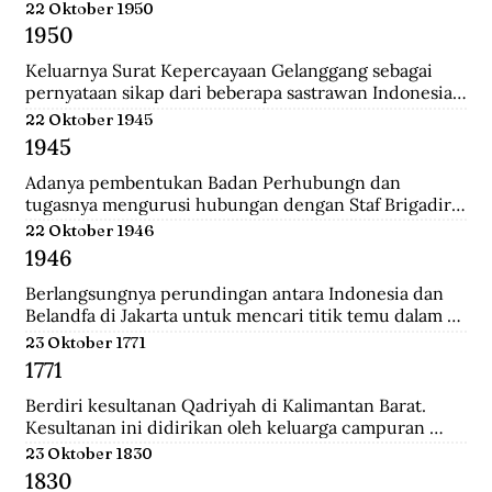
Belanda.
22 Oktober 1950
1950
Keluarnya Surat Kepercayaan Gelanggang sebagai 
pernyataan sikap dari beberapa sastrawan Indonesia 
yang menginginkan untuk menjaga kebudayaan 
22 Oktober 1945
Indonesia diantaranya Asrul Sani dan Rivai Apin. 
1945
Sehingga revolusi harus mempunyai nilai baru yang 
bisa menjadi kebudayaan rayat dengan sifatnya 
Adanya pembentukan Badan Perhubungn dan 
sendiri.
tugasnya mengurusi hubungan dengan Staf Brigadir 
Jenderal N Mac Donalnd, Komandan Brigade Infanteri 
22 Oktober 1946
India ke 37 yang menjadi penguasa tertinggi di 
1946
Bandung. Melalui badan ini, Inggris meminta 
Indonesia sepakat mengumpulkan seluruh 
Berlangsungnya perundingan antara Indonesia dan 
persenjataan untuk diserahakan kepadanya namun 
Belandfa di Jakarta untuk mencari titik temu dalam 
ditolak dengan semangat revolusi.
penyelesaian masalah kedua negara. Namun gagal dan 
23 Oktober 1771
dilanjutkan pada perundingan Linggarjati di Cirebon.
1771
Berdiri kesultanan Qadriyah di Kalimantan Barat. 
Kesultanan ini didirikan oleh keluarga campuran 
antara Arab, Melayu, Bugis dan Dayak. Kehidupan 
23 Oktober 1830
pemerintahan kesultanan ini hanya berlangsung 
1830