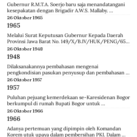
Gubernur R.M.T.A. Soerjo baru saja menandatangani 
kesepakatan dengan Brigadir A.W.S. Mallaby. 
Pertemuan yang terbilang sukses itu melahirkan 
26 Oktober 1965
empat kesepakatan: 1. Pihak Inggris (baca:Sekutu) 
1965
mengakui keberadaan Republik Indonesia sebatas 
distrik Surabaya. 2. Pihak Inggris tidak akan 
Melalui Surat Keputusan Gubernur Kepada Daerah 
membawa masuk pasukan Belanda dan tidak ada 
Provinsi Jawa Barat No. 149/X/B.IV/HUK/PENG/65, 
pasukan Belanda yang disusupkan pada pasukan 
Mashudi memberhentikan sementara waktu delapan 
26 Oktober 1948
Inggris yang mendarat di Surabaya. 3. Pasukan Inggris 
anggota PKI yang duduk dalam DPRD-GR. Mereka 
1948
hanya dibolehkan berada pada radius 800 meter dari 
adalah Suharna Affandi, Abbas Usman, Akhmad 
pelabuhan. 4. Untuk memperlancar komunikasi 
Suganda, Enok Rokhayati, Mustofa, Cece Suryadi, 
Dilaksanakannya pembahasan mengenai 
antara pihak Inggris dengan Republik dalam 
Sukra Prawira Sentana, dan Suhlan Sujana.
pengkondisian pasukan penyusup dan pembahasan 
keseharian, maka dibentuk Biro Kontak 
taktik untuk melawan pasukan Negara Pasundan dan 
26 Oktober 1957
beranggotakan perwakilan dari kedua belah pihak.
DI/TII.
1957
Puluhan pejuang kemerdekaan se-Karesidenan Bogor 
berkumpul di rumah Bupati Bogor untuk 
menyepakati gedung di Jalan Cikeumeuh sebagai 
26 Oktober 1966
Museum Perjoangan.
1966
Adanya pertemuan yang dipimpin oleh Komandan 
Korem utuk upaya dalam pembersihan PKI. Dalam 