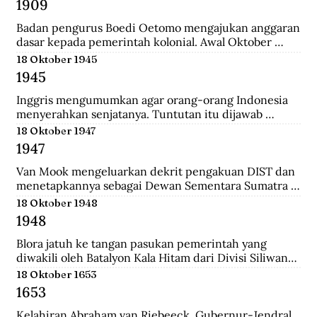
1909
yang merupakan langkah awal sebelum 
merealisasikan rencana besarnya , yakni menguasai 
Badan pengurus Boedi Oetomo mengajukan anggaran 
Pulau Jawa.
dasar kepada pemerintah kolonial. Awal Oktober 
1909, Boedi Oetomo menyelenggrakan konggres 
18 Oktober 1945
untuk menentukan arah perjuangan organisasi. 
1945
Konggres itu berjalan alot, kaum tua seperti Wahidin 
Sudirohusodo dan Radjiman Wedyodiningrat 
Inggris mengumumkan agar orang-orang Indonesia 
menghendaki pendidikan untuk kaum priyayi, 
menyerahkan senjatanya. Tuntutan itu dijawab 
sementara kaum muda seperti Tjipto Mangunkusumo 
dengan giatnya pembentukan laskar-laskar di Medan 
18 Oktober 1947
dan Soetomo justru menghendaki pendidikan bagi 
dan sekitarnya, seperti Berastagi dan Pematang 
1947
seluruh rakyat.
Siantar. Anggota laskar bahkan mencari senjata yang 
dibuang Jepang ke dasar laut, dekat pelabuhan 
Van Mook mengeluarkan dekrit pengakuan DIST dan 
Belawan.
menetapkannya sebagai Dewan Sementara Sumatra 
Timur. Republik mengecam pembentukan NST, 
18 Oktober 1948
menyebut para pemimpinnya sebagai “boneka” 
1948
Belanda. Untuk menghalau propaganda Republik, NST 
membuat suratkabar Mestika dan majalah Medan 
Blora jatuh ke tangan pasukan pemerintah yang 
Buletin. Program utama NST dalam sektor ekonomi 
diwakili oleh Batalyon Kala Hitam dari Divisi Siliwangi. 
adalah pemulihan kembali perkebunan dan hak 
Seperti biasanya, saat pembebasan sebuah kawasan, 
18 Oktober 1653
istimewa penduduk asli atas tanah.
terdapat sejumlah musuh yang menjadi tawanan. 
1653
Salah seorang tawanan terlihat bersikap menantang 
dan seolah tak mau menyerah.
Kelahiran Abraham van Riebeeck, Gubernur-Jendral 