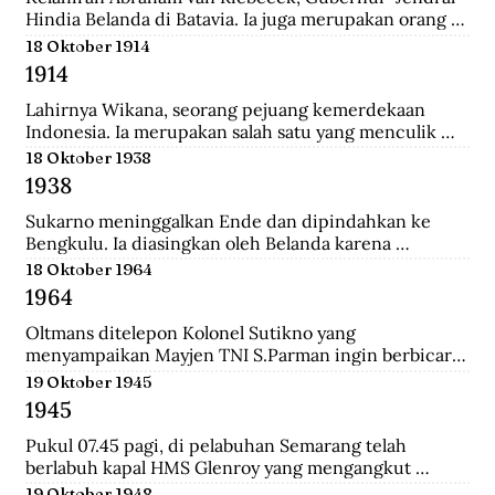
Hindia Belanda di Batavia. Ia juga merupakan orang 
yang memulai perkebunan kopi pertama di Jawa 
18 Oktober 1914
Barat.
1914
Lahirnya Wikana, seorang pejuang kemerdekaan 
Indonesia. Ia merupakan salah satu yang menculik 
Sukaro dan Hatta dalam Peristiwa Rengasdengklok.
18 Oktober 1938
1938
Sukarno meninggalkan Ende dan dipindahkan ke 
Bengkulu. Ia diasingkan oleh Belanda karena 
dianggap membahayakan pemerintahan Belanda.
18 Oktober 1964
1964
Oltmans ditelepon Kolonel Sutikno yang 
menyampaikan Mayjen TNI S.Parman ingin berbicara 
dengannya. Oltmans bertemu dengan Parman 
19 Oktober 1945
sehingga ini pertemuan yang mendekatkan mereka. 
1945
Bahkan Parman pernah meminta tolong untuk 
bertemu dengan Verrips yang diduga merampok uang 
Pukul 07.45 pagi, di pelabuhan Semarang telah 
Bank Indonesia.
berlabuh kapal HMS Glenroy yang mengangkut 
tentara Sekutu, yaitu pasukan Inggris dari brigade 
19 Oktober 1948