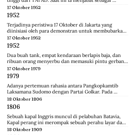
tinggi dari TNI AD. Saat ini ia menjabat sebagai 
Menteri Pertahanan.
17 Oktober 1952
1952
Terjadinya peristiwa 17 Oktober di Jakarta yang 
diinisiasi oleh para demonstran untuk membubarkan 
Parlemen Indonesia akibat korupsi yang meluas dan 
17 Oktober 1952
memburuk di Indonesia.
1952
Dua buah tank, empat kendaraan berlapis baja, dan 
ribuan orang menyerbu dan memasuki pintu gerbang 
Istana Merdeka, kediaman Presiden Sukarno. Mereka 
17 Oktober 1979
berkerumun dan menggelar spanduk yang 
1979
bertuliskan "Bubarkan Parlemen"!.
Adanya pertemuan rahasia antara Pangkopkamtib 
Laksamana Sudomo dengan Partai Golkar. Pada 
pertemuan ini mengecam gagasan ABRI mesti 
18 Oktober 1806
berpihak pada penguasa jelang Pemilu 1982.
1806
Sebuah kapal Inggris muncul di pelabuhan Batavia, 
Kapal perang ini merompak sebuah perahu layar dan 
perahu fregat. Setelah kejatuhan Tanjung Harapan, 
18 Oktober 1909
Inggris berupaya untuk memblokade Pulau Jawa , 