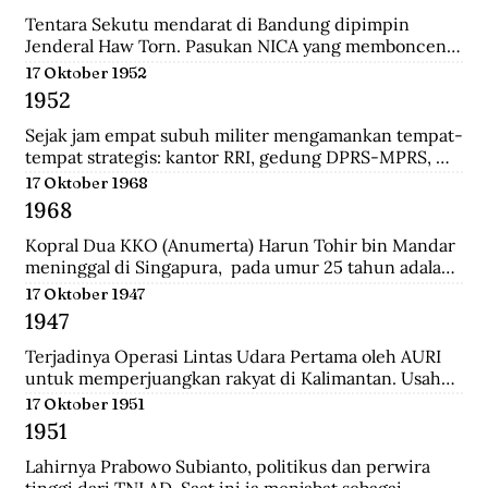
panglima di pasukan Diponegoro waktu masih 
berumur 17 tahun. Ia adalah keturunan bupati 
Tentara Sekutu mendarat di Bandung dipimpin 
Madiun.
Jenderal Haw Torn. Pasukan NICA yang membonceng 
Sekutu berusaha mengembalikan kekuasaan Belanda 
17 Oktober 1952
di Indonesia. Secara sepihak Sekutu meminta agar 
1952
senjata yang dilucuti pasukan TKR dari tentara 
Jepang diserahkan kepada Sekutu.
Sejak jam empat subuh militer mengamankan tempat-
tempat strategis: kantor RRI, gedung DPRS-MPRS, 
dan stasiun-stasiun keretapi. Pukul delapan pagi, 
17 Oktober 1968
kerumuman massa menjalar; mereka diangkut dari 
1968
pabrik-pabrik di luar kota, sisanya dari Jakarta 
dikelola jagoan-jagoan Betawi. Tentara mengorganisir 
Kopral Dua KKO (Anumerta) Harun Tohir bin Mandar 
demonstrasi itu, dengan dukungan tank dan artileri, 
meninggal di Singapura,  pada umur 25 tahun adalah 
bergerak ke istana presiden, menuntut pembubaran 
salah satu dari dua anggota KKO Korps Komando; kini 
17 Oktober 1947
parlemen.
disebut Korps Marinir Indonesia yang ditangkap di 
1947
Singapura pada saat terjadinya Konfrontasi dengan 
Malaysia. Bersama dengan seorang anggota KKO 
Terjadinya Operasi Lintas Udara Pertama oleh AURI 
lainnya bernama Usman, ia dihukum gantung oleh 
untuk memperjuangkan rakyat di Kalimantan. Usaha 
pemerintah Singapura pada Oktober 1968 dengan 
ini berhasil menerobos blokade udara Belanda dan 
17 Oktober 1951
tuduhan meletakkan bom di wilayah pusat kota 
berhasil menerjunkan pasukan didaratan Kalimantan 
1951
Singapura yang padat pada 10 Maret 1965.
dan membantu pasukan gerilaya dalam melawan 
NICA.
Lahirnya Prabowo Subianto, politikus dan perwira 