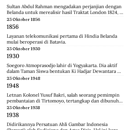
relatif singkat, 179 tahun, dan hanya diperintah oleh 8 
generasi sultan dan dinasti Al-Qadrie, sejak 
Sultan Abdul Rahman mengadakan perjanjian dengan 
kelahirannya 1771 sampai dengan Proklamasi 
Belanda untuk merealisir hasil Traktat London 1824, 
Kemerdekaan RI 1945. Pendiri kesultanan ini adalah 
isinya merupakan pengakuan Sultan bahwa 
23 Oktober 1856
Syarif Abdurrahman Al-Qadrie, putera Sayyed 
pemegang kekuasaan tertinggi adalah Pemerintahan 
1856
Hussein Al-Qadrie, atau Habib Hussein Al-Qadrie.
Hindia Belanda.
Layanan telekomunikasi pertama di Hindia Belanda 
mulai beroperasi di Batavia.
23 Oktober 1930
1930
Soegoro Atmoprasodjo lahir di Yogyakarta. Dia aktif 
dalam Taman Siswa bentukan Ki Hadjar Dewantara 
dan aktivis Partai Indonesia (Partindo). Pada 1935, dia 
23 Oktober 1948
dibuang ke Digul, Tanah Merah, Papua, dengan 
1948
tuduhan terlibat pemberontakan Partai Komunis 
Indonesia terhadap Belanda pada 1926/1927 di Jawa 
Letnan Kolonel Yusuf Bakri, salah seorang pemimpin 
Tengah.
pembantaian di Tirtomoyo, tertangkap dan dibunuh 
di Wonogiri.
23 Oktober 1938
1938
Didirikannya Persatuan Ahli Gambar Indonesia 
(Persagi) oleh Sudjojono dan Agus Djaja. Hal ini karena 