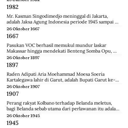
Surabaya.
1982
Mr. Kasman Singodimedjo meninggal di Jakarta, 
adalah Jaksa Agung Indonesia periode 1945 sampai 
1946 dan juga mantan Menteri Muda Kehakiman pada 
26 Oktober 1667
Kabinet Amir Sjarifuddin II. Selain itu ia juga adalah 
1667
Ketua KNIP (Komite Nasional Indonesia Pusat) yang 
menjadi cikal bakal dari DPR.
Pasukan VOC berhasil memukul mundur laskar 
Makassar hingga mendekati Benteng Somba Opu, 
istana Sultan Hassanudin, bahkan pasukan yang 
26 Oktober 1897
dipimpin Cornelis Speelman sudah sampai di depan 
1897
pintu benteng. Gowa mengalami kekalahan dalam 
peperangan. Speelman dan Arung Palakka merasa 
Raden Adipati Aria Moehammad Moesa Soeria 
bahwa inilah saat untuk menawarkan perundingan 
Kartalegawa lahir di Garut, adalah Bupati Garut ke-6 
kepada Sultan Hasanuddin.
yang menjabat dari tahun 1929-1944. Moesa Soeria 
26 Oktober 1907
Kartalegawa mempelopori pendirian Partai Rakyat 
1907
Pasundan (PRP) pada tahun 1946 dan Negara 
Pasundan pada tahun 1947.
Perang rakyat Kolbano terhadap Belanda meletus, 
bagi Belanda sebab utama dari perlawanan itu adalah 
terbunuhnya 19 serdadu dan beberapa orang sipil 
26 Oktober 1945
Belanda oleh Boi Kapitan dan anak buahnya.
1945