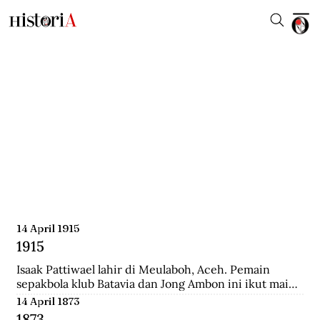
14 April 1915
1915
Isaak Pattiwael lahir di Meulaboh, Aceh. Pemain 
sepakbola klub Batavia dan Jong Ambon ini ikut main 
dalam Piala Dunia 1938 di Prancis.
14 April 1873
1873