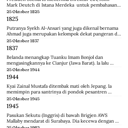
Mark Deutch di Istana Merdeka  untuk pembahasan 
perkembangan Indonesia.
25 Oktober 1825
1825
Putranya Syekh Al-Ansari yang juga dikenal bernama 
Ahmad juga merupakan kelompok dekat pangeran di 
Tegalrejo sebelum Perang Jawa dan tewas 
25 Oktober 1837
mempertahankan markas Diponegoro di Selarong.
1837
Belanda menangkap Tuanku Imam Bonjol dan 
mengasingkannya ke Cianjur (Jawa Barat). Ia lalu 
dipindahkan ke Ambon (Maluku), terus ke Manado 
25 Oktober 1944
(Sulawesi Utara) sampai wafat.
1944
Kyai Zainal Mustafa ditembak mati oleh Jepang. Ia 
memimpin para santrinya di pondok pesantren 
Sukamanah, menghadapi serangan pihak jepang. 
25 Oktober 1945
Peristiwa itu dipicu oleh kedatangan empat opsir 
1945
Jepang ke pondok sehari sebelumnya untuk 
membawa Kyai  Zainal menghadap pemerintah 
Pasukan Sekutu (Inggris) di bawah Brigjen AWS 
Jepang di Tasikmalaya.
Mallaby mendarat di Surabaya. Dia kecewa dengan 
keputusan para petinggi Sekutu terhadap rakyat 
25 Oktober 1982