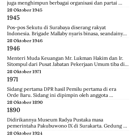
juga menghimpun berbagai organisasi dan partai 
Islam untuk mengajukan mosi kepada pemerintah. 
28 Oktober 1945
Gabungan Politik Indonesia (GAPI) menyatakan 
1945
dukungannya atas langkah-langkah MIAI. Pemerintah 
akhirnya memperhatikan tuntutan MIAI dan GAPI.
Pos-pos Sekutu di Surabaya diserang rakyat 
Indonesia. Brigade Mallaby nyaris binasa, seandainya 
pemimpin-pemimpin Indonesia tidak segera 
28 Oktober 1946
memerintahkan penghentian tembak-menembak.
1946
Menteri Muda Keuangan Mr. Lukman Hakim dan Ir. 
Sitompul dari Pusat Jabatan Pekerjaan Umum tiba di 
Medan dengan pesawat Sekutu dari Palembang. Di 
28 Oktober 1971
lapangan tembak mereka disambut oleh Mr. Mohd. 
1971
Jusuf.
Sidang pertama DPR hasil Pemilu pertama di era 
Orde Baru. Sidang ini dipimpin oleh anggota 
parlemen tertua dibantu anggota parlemen termuda, 
28 Oktober 1890
yaitu K.H. Bisri Sjamsuri (84 tahun) dari Partai NU dan 
1890
Anak Agung Oka Mahendra (25 tahun) dari Golkar.
Didirikannya Museum Radya Pustaka masa 
pemerintaha Pakubuwono IX di Surakarta. Gedung 
ini merupakan rumah kediaman seorang warga 
28 Oktober 1924