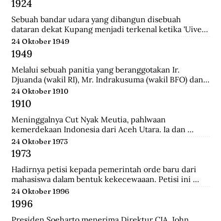
1924
School (HIS) dan MULO di Solo, lalu ke AMS di 
Yogyakarta, kemudian mengambil jurusan Teknik Sipil 
Sebuah bandar udara yang dibangun disebuah 
di Technische Hoogeschool te Bandoeng (sekarang 
dataran dekat Kupang menjadi terkenal ketika 'Uiver', 
ITB).
pesawat Belanda KLM DC-2 yang sedang dicoba 
24 Oktober 1949
menerbangi jalur niaga dari London ke Sydney 
1949
mendarat di situ untuk mengisi bahan bakar.
Melalui sebuah panitia yang beranggotakan Ir. 
Djuanda (wakil RI), Mr. Indrakusuma (wakil BFO) dan 
Hirschfeld (wakil Belanda), membuat perjanjian 
24 Oktober 1910
bahwa RIS akan mengambil alih pijaman-pinjaman 
1910
Hindia Belanda yang semuanya berjumlah 4.300 juta 
gulden.
Meninggalnya Cut Nyak Meutia, pahlwaan 
kemerdekaan Indonesia dari Aceh Utara. Ia dan 
pasukannya terus melakukan perlawanan dengan 
24 Oktober 1973
menyerang dan merampas pos kolonial di wilaya Gayo 
1973
yang melewati hutan.
Hadirnya petisi kepada pemerintah orde baru dari 
mahasiswa dalam bentuk kekecewaaan. Petisi ini 
dipicu karena adanya penyelewengan yang dilakukan 
24 Oktober 1996
oleh pemerintah dan korupsi yang besar.
1996
Presiden Soeharto menerima Direktur CIA, John 