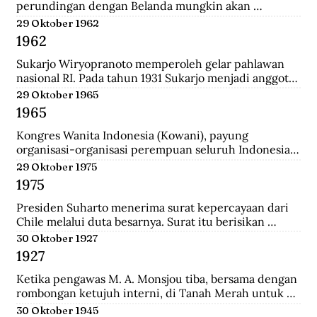
perundingan dengan Belanda mungkin akan 
dilanjutkan bulan depan, dan akan mendatangkan 
29 Oktober 1962
kepastian.
1962
Sukarjo Wiryopranoto memperoleh gelar pahlawan 
nasional RI. Pada tahun 1931 Sukarjo menjadi anggota 
Volksraad bersama dr. Sutomo, ia mendirikan 
29 Oktober 1965
Persatuan Bangsa Indonesia (PBI). Kemudia tahun 
1965
1936, pindah ke Partai Indonesia Raya (Parindra). 
Seteleh kemerdekaan, Sukarjo pernah menduduki 
Kongres Wanita Indonesia (Kowani), payung 
jabatan Duta Besar Indonesia Republik Indonesia di 
organisasi-organisasi perempuan seluruh Indonesia, 
Vatikan, Duta Besar Luar Biasa di Italia.
mengeluarkan Gerwani sebagai anggota.
29 Oktober 1975
1975
Presiden Suharto menerima surat kepercayaan dari 
Chile melalui duta besarnya. Surat itu berisikan 
adanya hubungan diplomatik antara Indonesia-CHile.
30 Oktober 1927
1927
Ketika pengawas M. A. Monsjou tiba, bersama dengan 
rombongan ketujuh interni, di Tanah Merah untuk 
menggantikan Kapten Becking sebagai penguasa 
30 Oktober 1945