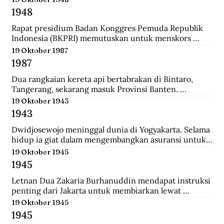
ke-37 yang diantaranya terdiri dari prajurit Gurkha. 
1948
Tak beberapa lama, sekitar pukul 08.00. 
Wongsonegoro membacakan isi persetujuan 
Rapat presidium Badan Konggres Pemuda Republik 
penghentian tembak menembak antara pasukan TKR 
Indonesia (BKPRI) memutuskan untuk menskors 
(Tentara Keamanan Rakyat) dengan tentara Jepang.
Pemuda Sosialis Indonesia (Pesindo).
19 Oktober 1987
1987
Dua rangkaian kereta api bertabrakan di Bintaro, 
Tangerang, sekarang masuk Provinsi Banten. 
Lokomotif dan gerbong pertama masing-masing 
19 Oktober 1943
kereta hancur-lebur. Ratusan penumpang tewas 
1943
mengenaskan. Suara tabrakan terdengar hingga 
beberapa belas meter. Kecelakaan kereta terburuk 
Dwidjosewojo meninggal dunia di Yogyakarta. Selama 
sepanjang sejarah Indonesia. Kecelakaan ini terjadi 
hidup ia giat dalam mengembangkan asuransi untuk 
Senin pagi, sekira jam tujuh. Waktu padat penumpang 
anak negeri. Hingga OL Mij Boemipoetera dan 
19 Oktober 1945
untuk Kereta api (KA) 225 trayek Rangkasbitung—
Merdika sebagai usaha asuransi mendapat pengakuan 
1945
Jakarta Kota. Kereta ini mengangkut 1.887 
badan hukum.
penumpang.
Letnan Dua Zakaria Burhanuddin mendapat instruksi 
penting dari Jakarta untuk membiarkan lewat 
serangkaian kereta api memuat 90 Kaigun (Angkatan 
19 Oktober 1945
Laut Jepang) yang akan melintasi Stasiun Bekasi. 
1945
Namun saat tiba, rakyat dan pejuang Bekasi langsung 