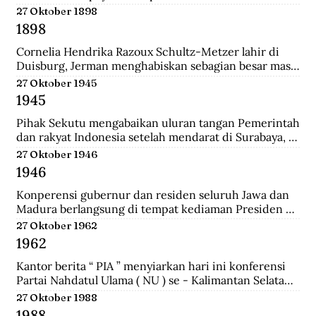
pertemuan ini mengubah jumlah wakil dari kedua 
27 Oktober 1898
golongan yakni 27 dari Golongan Politik dan 21 dari 
1898
Golongan Karya.
Cornelia Hendrika Razoux Schultz-Metzer lahir di 
Duisburg, Jerman menghabiskan sebagian besar masa 
kecilnya di Arnhem. Dia mengenyam pendidikan di 
27 Oktober 1945
Kweekschool untuk menjadi guru. Keputusan 
1945
Pemerintah Kolonial untuk mengangkat Cornelia 
sebagai anggota Dewan Rakyat memancing protes 
Pihak Sekutu mengabaikan uluran tangan Pemerintah 
para perempuan Indonesia.  Para perempuan 
dan rakyat Indonesia setelah mendarat di Surabaya, 
menginginkan seorang wakil perempuan Indonesia di 
dan menyerbu penjara Republik untuk membebaskan 
27 Oktober 1946
Volksraad. Tapi alih-alih memilih perempuan 
perwira-perwira Sekutu dan pegawai RAPWI (Relief 
1946
Indonesia, pemerintah Belanda menunjuk seorang 
of Allied Prisoners of War and Internees) yang 
perempuan Belanda yang aktif di organisasi 
ditawan Republik.
Konperensi gubernur dan residen seluruh Jawa dan 
perempuan sayap IEV.
Madura berlangsung di tempat kediaman Presiden 
Sukarno hari ini di Yogyakarta. Konperensi 
27 Oktober 1962
membicarakan masalah kerjasama yang lebih erat 
1962
antara pemerintah dan pihak swasta.a setelah 
mendarat di Surabaya, dan menyerbu penjara 
Kantor berita “ PIA ” menyiarkan hari ini konferensi 
Republik untuk membebaskan perwira-perwira 
Partai Nahdatul Ulama ( NU ) se - Kalimantan Selatan 
Sekutu dan pegawai RAPWI (Relief of Allied Prisoners 
meminta kepada Presiden Sukarno supaya mengubah 
27 Oktober 1988
of War and Internees) yang ditawan Republik.
status Keadaan Darurat Militer menjadi Keadaan 
1988