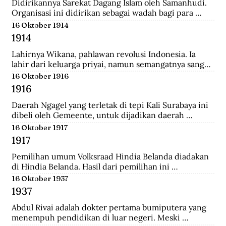
Didirikannya Sarekat Dagang Islam oleh Samanhudi. 
Organisasi ini didirikan sebagai wadah bagi para 
pengusaha batik di Surakarta. Organisasi ini 
16 Oktober 1914
merupakan organisasi pertama yang lahir dari 
1914
Indonesia untuk menentang politik kekuasaan 
Belanda.
Lahirnya Wikana, pahlawan revolusi Indonesia. Ia 
lahir dari keluarga priyai, namun semangatnya sangat 
tinggi dalam memperjuangkan kemerdekaan dari 
16 Oktober 1916
tangan penjajah.
1916
Daerah Ngagel yang terletak di tepi Kali Surabaya ini 
dibeli oleh Gemeente, untuk dijadikan daerah 
industri baru di Surabaya.
16 Oktober 1917
1917
Pemilihan umum Volksraad Hindia Belanda diadakan 
di Hindia Belanda. Hasil dari pemilihan ini 
memberikan kemenangan kepada Perkumpulan 
16 Oktober 1937
Pembebasan Hindia Belanda yang mengalahkan Partai 
1937
Etika Kristen Protestan dan Partai Katolik Hindia.
Abdul Rivai adalah dokter pertama bumiputera yang 
menempuh pendidikan di luar negeri. Meski 