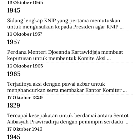
menempuh pendidikan dokter, ia rajin menulis dan 
16 Oktober 1945
mengantarkannya menjadi jurnalis. Ia pernah 
1945
mendirikan Pewarta Wolanda, sebuah surat kabar 
bebahasa melayu yang ia terbitkan di Belanda.
Sidang lengkap KNIP yang pertama memutuskan 
untuk mengusulkan kepada Presiden agar KNIP 
diberi hak legislatif selama MPR dan DPR belum 
16 Oktober 1957
terbentuk.
1957
Perdana Menteri Djoeanda Kartawidjaja membuat 
keputusan untuk membentuk Komite Aksi 
Pembebasan Irian Barat di tiap penjuru Indonesia. Di 
16 Oktober 1965
Jakarta telah berlangsung demonstrasi pemuda yang 
1965
diikuti oleh 100.000 orang untuk menuntut 
pembebasan Irian Barat.
Terjadinya aksi dengan pawai akbar untuk 
menghancurkan serta membakar Kantor Komiter 
Daerah Besar PKI di Jalan Pahlawan, Surabaya.
17 Oktober 1829
1829
Tercapai kesepakatan untuk berdamai antara Sentot 
Alibasyah Prawiradirja dengan pemimpin serdadu 
Belanda sehingga Sentot menghentikan peperangan. 
17 Oktober 1945
Sentot Alibasyah (Pasha 'yang tinggi') menjadi 
1945