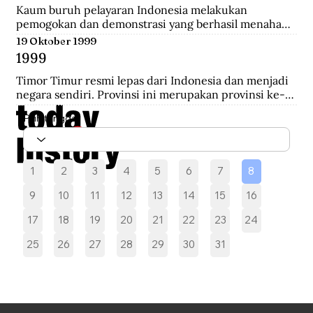
melakukan pengepungan hingga terjadi penembakan 
Kaum buruh pelayaran Indonesia melakukan 
yang akhirnya saling serbu.
pemogokan dan demonstrasi yang berhasil menahan 
sebelas kapal Belanda di Pelabuhan New York yang 
19 Oktober 1999
akan mengangkut perlengkapan perang yang 
1999
diperoleh dari Pemerintah AS.
Timor Timur resmi lepas dari Indonesia dan menjadi 
negara sendiri. Provinsi ini merupakan provinsi ke-27 
Indonesia selama 24 tahun.
Pilih tanggal
1
2
3
4
5
6
7
8
9
10
11
12
13
14
15
16
17
18
19
20
21
22
23
24
25
26
27
28
29
30
31