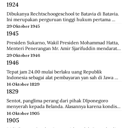
Belanda bernama Johannes Busselaar yang berisikan 
1924
koleksi wayang kulit, buku kuno, dan arca.
Dibukanya Rechtschoogeschool te Batavia di Batavia. 
Ini merupakan perguruan tinggi hukum pertama 
yang didirikan oleh Gubernur Jenderal J.B van heutsz. 
29 Oktober 1945
Saat ini menjadi Fakultas Hukum Universitas 
1945
Indonesia.
Presiden Sukarno, Wakil Presiden Mohammad Hatta, 
Menteri Penerangan Mr. Amir Sjarifuddin mendarat 
di Surabaya atas permintaan Sekutu. Mereka disertai 
29 Oktober 1946
beberapa perwira Inggris dan wartawan-wartawan 
1946
luar negeri.
Tepat jam 24.00 mulai berlaku uang Republik 
Indonesia sebagai alat pembayaran yan sah di Jawa 
dan Madura. Dengan demikian uang yang berlalu 
16 Oktober 1829
sebelumnya tidak lagi berlaku.
1829
Sentot, panglima perang dari pihak DIponegoro 
menyerah kepada Belanda. Alasannya karena kondisi 
perekonomian yang memburuk akibat perang yang 
16 Oktober 1905
tak kunung usai.
1905