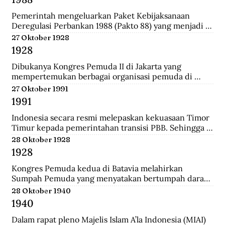
Darurat Sipil di Kalsel.
Pemerintah mengeluarkan Paket Kebijaksanaan 
Deregulasi Perbankan 1988 (Pakto 88) yang menjadi 
titik balik dari berbagai kebijaksanaan penertiban 
27 Oktober 1928
perbankan 1971-1972. Salah satu fundamental dalam  
1928
dalam Pakto 88 adalah perijinan untuk bank devisa 
yang hanya mensyaratkan tingkat kesehatan dan aset 
Dibukanya Kongres Pemuda II di Jakarta yang 
bank telah mencapai minimal Rp. 100 juta.
mempertemukan berbagai organisasi pemuda di 
seluruh Hindia Belanda. Dari kongres ini melahirkan 
27 Oktober 1991
Sumpah Pemuda.
1991
Indonesia secara resmi melepaskan kekuasaan Timor 
Timur kepada pemerintahan transisi PBB. Sehingga 
kini wilayah tersebut bukan lagi bagian dari provinsi 
28 Oktober 1928
Indonesia.
1928
Kongres Pemuda kedua di Batavia melahirkan 
Sumpah Pemuda yang menyatakan bertumpah darah 
satu tanah air Indonesia, berbangsa satu bangsa 
28 Oktober 1940
Indonesia, dan menjunjung bahasa persatuan bahasa 
1940
Indonesia.
Dalam rapat pleno Majelis Islam A’la Indonesia (MIAI) 