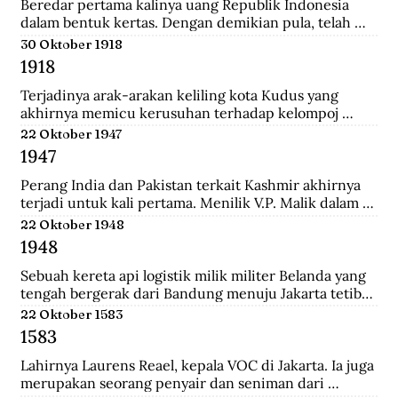
Tionghoa di Indonesia, salah satunya Instruksi 
Beredar pertama kalinya uang Republik Indonesia 
Presiden No.14 Tahun 1967 tentang perayaan 
dalam bentuk kertas. Dengan demikian pula, telah 
masyarakat Tionghoa.
diresmikan bahwa uang Jepang dan Javasche Bank 
30 Oktober 1918
tidak berlaku lagi.
1918
Terjadinya arak-arakan keliling kota Kudus yang 
akhirnya memicu kerusuhan terhadap kelompoj 
Tionghoa disana.
22 Oktober 1947
1947
Perang India dan Pakistan terkait Kashmir akhirnya 
terjadi untuk kali pertama. Menilik V.P. Malik dalam 
Kargil from Surprise to Victory, Perang Indo-Pakistani 
22 Oktober 1948
I itu membawa korban 1.104 jiwa di pihak India dan 
1948
6.000 di pihak Pakistan.
Sebuah kereta api logistik milik militer Belanda yang 
tengah bergerak dari Bandung menuju Jakarta tetiba 
terguling di kawasan Bendul. Sejumlah penumpang 
22 Oktober 1583
tewas seketika dan puluhan lainya mengalami luka-
1583
luka.
Lahirnya Laurens Reael, kepala VOC di Jakarta. Ia juga 
merupakan seorang penyair dan seniman dari 