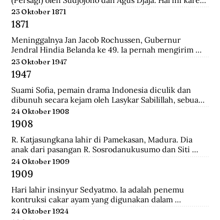
persatuan seniman Belanda mengadakan pameran 
23 Oktober 1871
lukisan untuk seniman Indonesia, sehingga seniman 
1871
Indonesia juga mau memamerkan karyanya.
Meninggalnya Jan Jacob Rochussen, Gubernur 
Jendral Hindia Belanda ke 49. Ia pernah mengirim 
ekspedisi ke Bali, Palembang, Bangka, Sulawesi 
23 Oktober 1947
Selatan, dan lainnya. Ia juga yang meresmikan 
1947
pembukaan tambang batu bara di wilayah Kesultanan 
Banjar yang dinamakan Tambang Batu Bara Oranje 
Suami Sofia, pemain drama Indonesia diculik dan 
Nassau.
dibunuh secara kejam oleh Lasykar Sabilillah, sebuah 
unit bagian dari kelompok DI/TII. Sejak itulah ia 
24 Oktober 1908
harus berjuang untuk mneghidupi anak-anaknya dan 
1908
keluar dari dunia ketenarannya.
R. Katjasungkana lahir di Pamekasan, Madura. Dia 
anak dari pasangan R. Sosrodanukusumo dan Siti 
Rusuli. Sosrodanukusumo, wedana di Sampang dan 
24 Oktober 1909
Bangkalan, merupakan lulusan terbaik Sekolah 
1909
Pegawai Pangreh Praja (Mosvia) di Probolinggo, 
pendiri Sarikat Islam di Sampang, serta aktivis 
Hari lahir insinyur Sedyatmo. Ia adalah penemu 
koperasi garam rakyat yang berjuang agar harga 
kontruksi cakar ayam yang digunakan dalam 
garam tak ditentukan sewenang-wenang oleh 
bangunan-bangunan tinggi. Sedyatmo menyelesaikan 
24 Oktober 1924
Belanda.
pendidikan dari tingkat Hollandsch-Inlandsche 