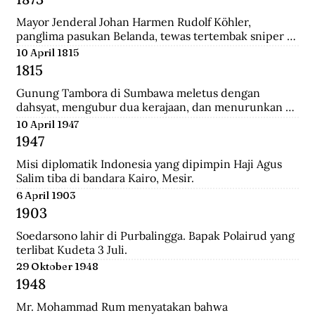
Mayor Jenderal Johan Harmen Rudolf Köhler, 
panglima pasukan Belanda, tewas tertembak sniper 
Aceh di depan Masjid Raya Banda Aceh.
10 April 1815
1815
Gunung Tambora di Sumbawa meletus dengan 
dahsyat, mengubur dua kerajaan, dan menurunkan 
suhu global sehingga disebut tahun tanpa musim 
10 April 1947
panas.
1947
Misi diplomatik Indonesia yang dipimpin Haji Agus 
Salim tiba di bandara Kairo, Mesir.
6 April 1903
1903
Soedarsono lahir di Purbalingga. Bapak Polairud yang 
terlibat Kudeta 3 Juli.
29 Oktober 1948
1948
Mr. Mohammad Rum menyatakan bahwa 