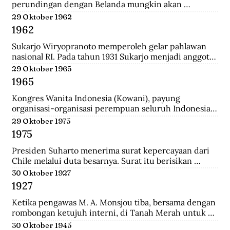
perundingan dengan Belanda mungkin akan 
dilanjutkan bulan depan, dan akan mendatangkan 
29 Oktober 1962
kepastian.
1962
Sukarjo Wiryopranoto memperoleh gelar pahlawan 
nasional RI. Pada tahun 1931 Sukarjo menjadi anggota 
Volksraad bersama dr. Sutomo, ia mendirikan 
29 Oktober 1965
Persatuan Bangsa Indonesia (PBI). Kemudia tahun 
1965
1936, pindah ke Partai Indonesia Raya (Parindra). 
Seteleh kemerdekaan, Sukarjo pernah menduduki 
Kongres Wanita Indonesia (Kowani), payung 
jabatan Duta Besar Indonesia Republik Indonesia di 
organisasi-organisasi perempuan seluruh Indonesia, 
Vatikan, Duta Besar Luar Biasa di Italia.
mengeluarkan Gerwani sebagai anggota.
29 Oktober 1975
1975
Presiden Suharto menerima surat kepercayaan dari 
Chile melalui duta besarnya. Surat itu berisikan 
adanya hubungan diplomatik antara Indonesia-CHile.
30 Oktober 1927
1927
Ketika pengawas M. A. Monsjou tiba, bersama dengan 
rombongan ketujuh interni, di Tanah Merah untuk 
menggantikan Kapten Becking sebagai penguasa 
30 Oktober 1945