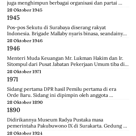
juga menghimpun berbagai organisasi dan partai 
Islam untuk mengajukan mosi kepada pemerintah. 
28 Oktober 1945
Gabungan Politik Indonesia (GAPI) menyatakan 
1945
dukungannya atas langkah-langkah MIAI. Pemerintah 
akhirnya memperhatikan tuntutan MIAI dan GAPI.
Pos-pos Sekutu di Surabaya diserang rakyat 
Indonesia. Brigade Mallaby nyaris binasa, seandainya 
pemimpin-pemimpin Indonesia tidak segera 
28 Oktober 1946
memerintahkan penghentian tembak-menembak.
1946
Menteri Muda Keuangan Mr. Lukman Hakim dan Ir. 
Sitompul dari Pusat Jabatan Pekerjaan Umum tiba di 
Medan dengan pesawat Sekutu dari Palembang. Di 
28 Oktober 1971
lapangan tembak mereka disambut oleh Mr. Mohd. 
1971
Jusuf.
Sidang pertama DPR hasil Pemilu pertama di era 
Orde Baru. Sidang ini dipimpin oleh anggota 
parlemen tertua dibantu anggota parlemen termuda, 
28 Oktober 1890
yaitu K.H. Bisri Sjamsuri (84 tahun) dari Partai NU dan 
1890
Anak Agung Oka Mahendra (25 tahun) dari Golkar.
Didirikannya Museum Radya Pustaka masa 
pemerintaha Pakubuwono IX di Surakarta. Gedung 
ini merupakan rumah kediaman seorang warga 
28 Oktober 1924