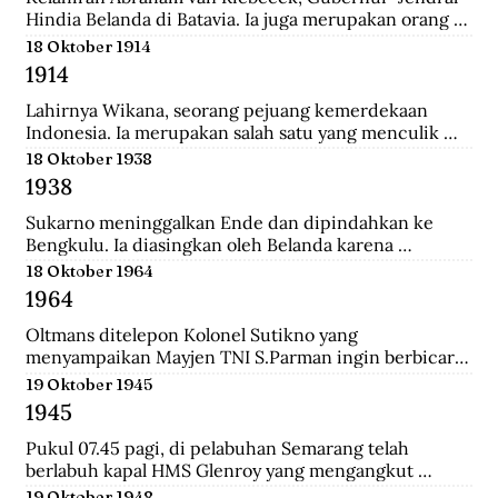
Hindia Belanda di Batavia. Ia juga merupakan orang 
yang memulai perkebunan kopi pertama di Jawa 
18 Oktober 1914
Barat.
1914
Lahirnya Wikana, seorang pejuang kemerdekaan 
Indonesia. Ia merupakan salah satu yang menculik 
Sukaro dan Hatta dalam Peristiwa Rengasdengklok.
18 Oktober 1938
1938
Sukarno meninggalkan Ende dan dipindahkan ke 
Bengkulu. Ia diasingkan oleh Belanda karena 
dianggap membahayakan pemerintahan Belanda.
18 Oktober 1964
1964
Oltmans ditelepon Kolonel Sutikno yang 
menyampaikan Mayjen TNI S.Parman ingin berbicara 
dengannya. Oltmans bertemu dengan Parman 
19 Oktober 1945
sehingga ini pertemuan yang mendekatkan mereka. 
1945
Bahkan Parman pernah meminta tolong untuk 
bertemu dengan Verrips yang diduga merampok uang 
Pukul 07.45 pagi, di pelabuhan Semarang telah 
Bank Indonesia.
berlabuh kapal HMS Glenroy yang mengangkut 
tentara Sekutu, yaitu pasukan Inggris dari brigade 
19 Oktober 1948