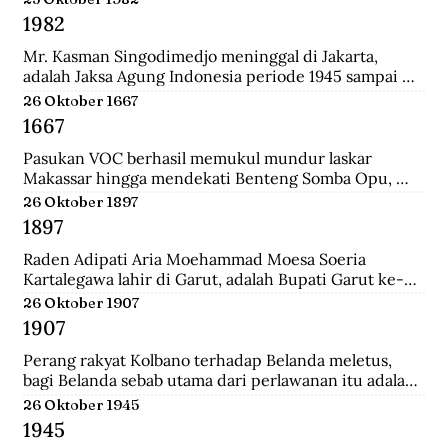
Surabaya.
1982
Mr. Kasman Singodimedjo meninggal di Jakarta, 
adalah Jaksa Agung Indonesia periode 1945 sampai 
1946 dan juga mantan Menteri Muda Kehakiman pada 
26 Oktober 1667
Kabinet Amir Sjarifuddin II. Selain itu ia juga adalah 
1667
Ketua KNIP (Komite Nasional Indonesia Pusat) yang 
menjadi cikal bakal dari DPR.
Pasukan VOC berhasil memukul mundur laskar 
Makassar hingga mendekati Benteng Somba Opu, 
istana Sultan Hassanudin, bahkan pasukan yang 
26 Oktober 1897
dipimpin Cornelis Speelman sudah sampai di depan 
1897
pintu benteng. Gowa mengalami kekalahan dalam 
peperangan. Speelman dan Arung Palakka merasa 
Raden Adipati Aria Moehammad Moesa Soeria 
bahwa inilah saat untuk menawarkan perundingan 
Kartalegawa lahir di Garut, adalah Bupati Garut ke-6 
kepada Sultan Hasanuddin.
yang menjabat dari tahun 1929-1944. Moesa Soeria 
26 Oktober 1907
Kartalegawa mempelopori pendirian Partai Rakyat 
1907
Pasundan (PRP) pada tahun 1946 dan Negara 
Pasundan pada tahun 1947.
Perang rakyat Kolbano terhadap Belanda meletus, 
bagi Belanda sebab utama dari perlawanan itu adalah 
terbunuhnya 19 serdadu dan beberapa orang sipil 
26 Oktober 1945
Belanda oleh Boi Kapitan dan anak buahnya.
1945