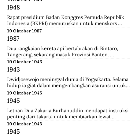
ke-37 yang diantaranya terdiri dari prajurit Gurkha. 
1948
Tak beberapa lama, sekitar pukul 08.00. 
Wongsonegoro membacakan isi persetujuan 
Rapat presidium Badan Konggres Pemuda Republik 
penghentian tembak menembak antara pasukan TKR 
Indonesia (BKPRI) memutuskan untuk menskors 
(Tentara Keamanan Rakyat) dengan tentara Jepang.
Pemuda Sosialis Indonesia (Pesindo).
19 Oktober 1987
1987
Dua rangkaian kereta api bertabrakan di Bintaro, 
Tangerang, sekarang masuk Provinsi Banten. 
Lokomotif dan gerbong pertama masing-masing 
19 Oktober 1943
kereta hancur-lebur. Ratusan penumpang tewas 
1943
mengenaskan. Suara tabrakan terdengar hingga 
beberapa belas meter. Kecelakaan kereta terburuk 
Dwidjosewojo meninggal dunia di Yogyakarta. Selama 
sepanjang sejarah Indonesia. Kecelakaan ini terjadi 
hidup ia giat dalam mengembangkan asuransi untuk 
Senin pagi, sekira jam tujuh. Waktu padat penumpang 
anak negeri. Hingga OL Mij Boemipoetera dan 
19 Oktober 1945
untuk Kereta api (KA) 225 trayek Rangkasbitung—
Merdika sebagai usaha asuransi mendapat pengakuan 
1945
Jakarta Kota. Kereta ini mengangkut 1.887 
badan hukum.
penumpang.
Letnan Dua Zakaria Burhanuddin mendapat instruksi 
penting dari Jakarta untuk membiarkan lewat 
serangkaian kereta api memuat 90 Kaigun (Angkatan 
19 Oktober 1945
Laut Jepang) yang akan melintasi Stasiun Bekasi. 
1945
Namun saat tiba, rakyat dan pejuang Bekasi langsung 