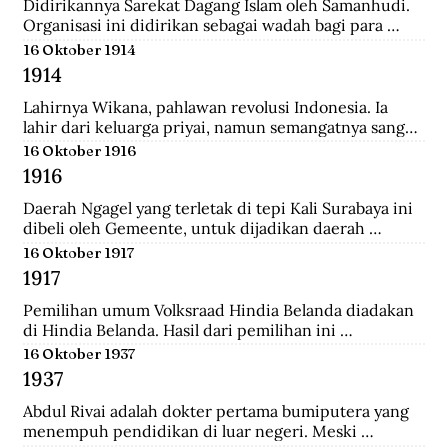
Didirikannya Sarekat Dagang Islam oleh Samanhudi. 
Organisasi ini didirikan sebagai wadah bagi para 
pengusaha batik di Surakarta. Organisasi ini 
16 Oktober 1914
merupakan organisasi pertama yang lahir dari 
1914
Indonesia untuk menentang politik kekuasaan 
Belanda.
Lahirnya Wikana, pahlawan revolusi Indonesia. Ia 
lahir dari keluarga priyai, namun semangatnya sangat 
tinggi dalam memperjuangkan kemerdekaan dari 
16 Oktober 1916
tangan penjajah.
1916
Daerah Ngagel yang terletak di tepi Kali Surabaya ini 
dibeli oleh Gemeente, untuk dijadikan daerah 
industri baru di Surabaya.
16 Oktober 1917
1917
Pemilihan umum Volksraad Hindia Belanda diadakan 
di Hindia Belanda. Hasil dari pemilihan ini 
memberikan kemenangan kepada Perkumpulan 
16 Oktober 1937
Pembebasan Hindia Belanda yang mengalahkan Partai 
1937
Etika Kristen Protestan dan Partai Katolik Hindia.
Abdul Rivai adalah dokter pertama bumiputera yang 
menempuh pendidikan di luar negeri. Meski 