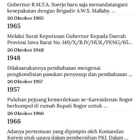
Gubernur R.M.T.A. Soerjo baru saja menandatangani 
kesepakatan dengan Brigadir A.W.S. Mallaby. 
Pertemuan yang terbilang sukses itu melahirkan 
26 Oktober 1965
empat kesepakatan: 1. Pihak Inggris (baca:Sekutu) 
1965
mengakui keberadaan Republik Indonesia sebatas 
distrik Surabaya. 2. Pihak Inggris tidak akan 
Melalui Surat Keputusan Gubernur Kepada Daerah 
membawa masuk pasukan Belanda dan tidak ada 
Provinsi Jawa Barat No. 149/X/B.IV/HUK/PENG/65, 
pasukan Belanda yang disusupkan pada pasukan 
Mashudi memberhentikan sementara waktu delapan 
26 Oktober 1948
Inggris yang mendarat di Surabaya. 3. Pasukan Inggris 
anggota PKI yang duduk dalam DPRD-GR. Mereka 
1948
hanya dibolehkan berada pada radius 800 meter dari 
adalah Suharna Affandi, Abbas Usman, Akhmad 
pelabuhan. 4. Untuk memperlancar komunikasi 
Suganda, Enok Rokhayati, Mustofa, Cece Suryadi, 
Dilaksanakannya pembahasan mengenai 
antara pihak Inggris dengan Republik dalam 
Sukra Prawira Sentana, dan Suhlan Sujana.
pengkondisian pasukan penyusup dan pembahasan 
keseharian, maka dibentuk Biro Kontak 
taktik untuk melawan pasukan Negara Pasundan dan 
26 Oktober 1957
beranggotakan perwakilan dari kedua belah pihak.
DI/TII.
1957
Puluhan pejuang kemerdekaan se-Karesidenan Bogor 
berkumpul di rumah Bupati Bogor untuk 
menyepakati gedung di Jalan Cikeumeuh sebagai 
26 Oktober 1966
Museum Perjoangan.
1966
Adanya pertemuan yang dipimpin oleh Komandan 
Korem utuk upaya dalam pembersihan PKI. Dalam 