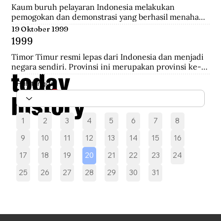
melakukan pengepungan hingga terjadi penembakan 
Kaum buruh pelayaran Indonesia melakukan 
yang akhirnya saling serbu.
pemogokan dan demonstrasi yang berhasil menahan 
sebelas kapal Belanda di Pelabuhan New York yang 
19 Oktober 1999
akan mengangkut perlengkapan perang yang 
1999
diperoleh dari Pemerintah AS.
Timor Timur resmi lepas dari Indonesia dan menjadi 
negara sendiri. Provinsi ini merupakan provinsi ke-27 
Indonesia selama 24 tahun.
Pilih tanggal
1
2
3
4
5
6
7
8
9
10
11
12
13
14
15
16
17
18
19
20
21
22
23
24
25
26
27
28
29
30
31