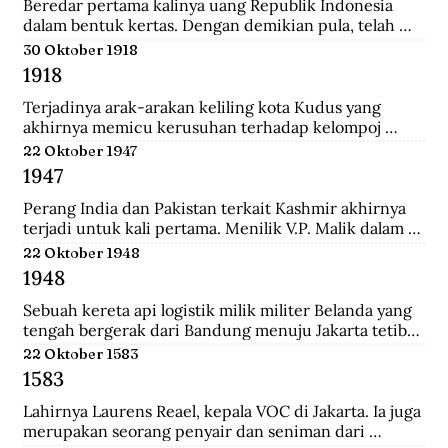
Tionghoa di Indonesia, salah satunya Instruksi 
Beredar pertama kalinya uang Republik Indonesia 
Presiden No.14 Tahun 1967 tentang perayaan 
dalam bentuk kertas. Dengan demikian pula, telah 
masyarakat Tionghoa.
diresmikan bahwa uang Jepang dan Javasche Bank 
30 Oktober 1918
tidak berlaku lagi.
1918
Terjadinya arak-arakan keliling kota Kudus yang 
akhirnya memicu kerusuhan terhadap kelompoj 
Tionghoa disana.
22 Oktober 1947
1947
Perang India dan Pakistan terkait Kashmir akhirnya 
terjadi untuk kali pertama. Menilik V.P. Malik dalam 
Kargil from Surprise to Victory, Perang Indo-Pakistani 
22 Oktober 1948
I itu membawa korban 1.104 jiwa di pihak India dan 
1948
6.000 di pihak Pakistan.
Sebuah kereta api logistik milik militer Belanda yang 
tengah bergerak dari Bandung menuju Jakarta tetiba 
terguling di kawasan Bendul. Sejumlah penumpang 
22 Oktober 1583
tewas seketika dan puluhan lainya mengalami luka-
1583
luka.
Lahirnya Laurens Reael, kepala VOC di Jakarta. Ia juga 
merupakan seorang penyair dan seniman dari 