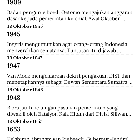
1909
yang merupakan langkah awal sebelum 
merealisasikan rencana besarnya , yakni menguasai 
Badan pengurus Boedi Oetomo mengajukan anggaran 
Pulau Jawa.
dasar kepada pemerintah kolonial. Awal Oktober 
1909, Boedi Oetomo menyelenggrakan konggres 
18 Oktober 1945
untuk menentukan arah perjuangan organisasi. 
1945
Konggres itu berjalan alot, kaum tua seperti Wahidin 
Sudirohusodo dan Radjiman Wedyodiningrat 
Inggris mengumumkan agar orang-orang Indonesia 
menghendaki pendidikan untuk kaum priyayi, 
menyerahkan senjatanya. Tuntutan itu dijawab 
sementara kaum muda seperti Tjipto Mangunkusumo 
dengan giatnya pembentukan laskar-laskar di Medan 
18 Oktober 1947
dan Soetomo justru menghendaki pendidikan bagi 
dan sekitarnya, seperti Berastagi dan Pematang 
1947
seluruh rakyat.
Siantar. Anggota laskar bahkan mencari senjata yang 
dibuang Jepang ke dasar laut, dekat pelabuhan 
Van Mook mengeluarkan dekrit pengakuan DIST dan 
Belawan.
menetapkannya sebagai Dewan Sementara Sumatra 
Timur. Republik mengecam pembentukan NST, 
18 Oktober 1948
menyebut para pemimpinnya sebagai “boneka” 
1948
Belanda. Untuk menghalau propaganda Republik, NST 
membuat suratkabar Mestika dan majalah Medan 
Blora jatuh ke tangan pasukan pemerintah yang 
Buletin. Program utama NST dalam sektor ekonomi 
diwakili oleh Batalyon Kala Hitam dari Divisi Siliwangi. 
adalah pemulihan kembali perkebunan dan hak 
Seperti biasanya, saat pembebasan sebuah kawasan, 
18 Oktober 1653
istimewa penduduk asli atas tanah.
terdapat sejumlah musuh yang menjadi tawanan. 
1653
Salah seorang tawanan terlihat bersikap menantang 
dan seolah tak mau menyerah.
Kelahiran Abraham van Riebeeck, Gubernur-Jendral 