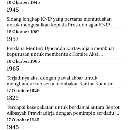
menempuh pendidikan dokter, ia rajin menulis dan 
16 Oktober 1945
mengantarkannya menjadi jurnalis. Ia pernah 
1945
mendirikan Pewarta Wolanda, sebuah surat kabar 
bebahasa melayu yang ia terbitkan di Belanda.
Sidang lengkap KNIP yang pertama memutuskan 
untuk mengusulkan kepada Presiden agar KNIP 
diberi hak legislatif selama MPR dan DPR belum 
16 Oktober 1957
terbentuk.
1957
Perdana Menteri Djoeanda Kartawidjaja membuat 
keputusan untuk membentuk Komite Aksi 
Pembebasan Irian Barat di tiap penjuru Indonesia. Di 
16 Oktober 1965
Jakarta telah berlangsung demonstrasi pemuda yang 
1965
diikuti oleh 100.000 orang untuk menuntut 
pembebasan Irian Barat.
Terjadinya aksi dengan pawai akbar untuk 
menghancurkan serta membakar Kantor Komiter 
Daerah Besar PKI di Jalan Pahlawan, Surabaya.
17 Oktober 1829
1829
Tercapai kesepakatan untuk berdamai antara Sentot 
Alibasyah Prawiradirja dengan pemimpin serdadu 
Belanda sehingga Sentot menghentikan peperangan. 
17 Oktober 1945
Sentot Alibasyah (Pasha 'yang tinggi') menjadi 
1945