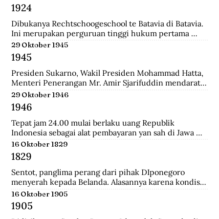
Belanda bernama Johannes Busselaar yang berisikan 
1924
koleksi wayang kulit, buku kuno, dan arca.
Dibukanya Rechtschoogeschool te Batavia di Batavia. 
Ini merupakan perguruan tinggi hukum pertama 
yang didirikan oleh Gubernur Jenderal J.B van heutsz. 
29 Oktober 1945
Saat ini menjadi Fakultas Hukum Universitas 
1945
Indonesia.
Presiden Sukarno, Wakil Presiden Mohammad Hatta, 
Menteri Penerangan Mr. Amir Sjarifuddin mendarat 
di Surabaya atas permintaan Sekutu. Mereka disertai 
29 Oktober 1946
beberapa perwira Inggris dan wartawan-wartawan 
1946
luar negeri.
Tepat jam 24.00 mulai berlaku uang Republik 
Indonesia sebagai alat pembayaran yan sah di Jawa 
dan Madura. Dengan demikian uang yang berlalu 
16 Oktober 1829
sebelumnya tidak lagi berlaku.
1829
Sentot, panglima perang dari pihak DIponegoro 
menyerah kepada Belanda. Alasannya karena kondisi 
perekonomian yang memburuk akibat perang yang 
16 Oktober 1905
tak kunung usai.
1905