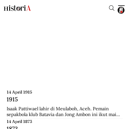
14 April 1915
1915
Isaak Pattiwael lahir di Meulaboh, Aceh. Pemain 
sepakbola klub Batavia dan Jong Ambon ini ikut main 
dalam Piala Dunia 1938 di Prancis.
14 April 1873
1873