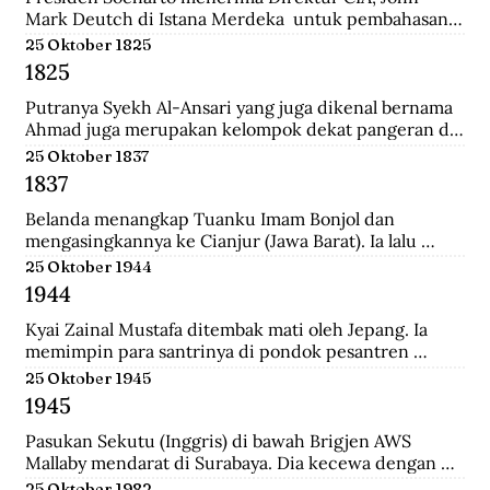
Mark Deutch di Istana Merdeka  untuk pembahasan 
perkembangan Indonesia.
25 Oktober 1825
1825
Putranya Syekh Al-Ansari yang juga dikenal bernama 
Ahmad juga merupakan kelompok dekat pangeran di 
Tegalrejo sebelum Perang Jawa dan tewas 
25 Oktober 1837
mempertahankan markas Diponegoro di Selarong.
1837
Belanda menangkap Tuanku Imam Bonjol dan 
mengasingkannya ke Cianjur (Jawa Barat). Ia lalu 
dipindahkan ke Ambon (Maluku), terus ke Manado 
25 Oktober 1944
(Sulawesi Utara) sampai wafat.
1944
Kyai Zainal Mustafa ditembak mati oleh Jepang. Ia 
memimpin para santrinya di pondok pesantren 
Sukamanah, menghadapi serangan pihak jepang. 
25 Oktober 1945
Peristiwa itu dipicu oleh kedatangan empat opsir 
1945
Jepang ke pondok sehari sebelumnya untuk 
membawa Kyai  Zainal menghadap pemerintah 
Pasukan Sekutu (Inggris) di bawah Brigjen AWS 
Jepang di Tasikmalaya.
Mallaby mendarat di Surabaya. Dia kecewa dengan 
keputusan para petinggi Sekutu terhadap rakyat 
25 Oktober 1982