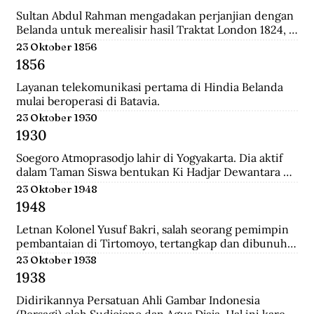
relatif singkat, 179 tahun, dan hanya diperintah oleh 8 
generasi sultan dan dinasti Al-Qadrie, sejak 
Sultan Abdul Rahman mengadakan perjanjian dengan 
kelahirannya 1771 sampai dengan Proklamasi 
Belanda untuk merealisir hasil Traktat London 1824, 
Kemerdekaan RI 1945. Pendiri kesultanan ini adalah 
isinya merupakan pengakuan Sultan bahwa 
23 Oktober 1856
Syarif Abdurrahman Al-Qadrie, putera Sayyed 
pemegang kekuasaan tertinggi adalah Pemerintahan 
1856
Hussein Al-Qadrie, atau Habib Hussein Al-Qadrie.
Hindia Belanda.
Layanan telekomunikasi pertama di Hindia Belanda 
mulai beroperasi di Batavia.
23 Oktober 1930
1930
Soegoro Atmoprasodjo lahir di Yogyakarta. Dia aktif 
dalam Taman Siswa bentukan Ki Hadjar Dewantara 
dan aktivis Partai Indonesia (Partindo). Pada 1935, dia 
23 Oktober 1948
dibuang ke Digul, Tanah Merah, Papua, dengan 
1948
tuduhan terlibat pemberontakan Partai Komunis 
Indonesia terhadap Belanda pada 1926/1927 di Jawa 
Letnan Kolonel Yusuf Bakri, salah seorang pemimpin 
Tengah.
pembantaian di Tirtomoyo, tertangkap dan dibunuh 
di Wonogiri.
23 Oktober 1938
1938
Didirikannya Persatuan Ahli Gambar Indonesia 
(Persagi) oleh Sudjojono dan Agus Djaja. Hal ini karena 