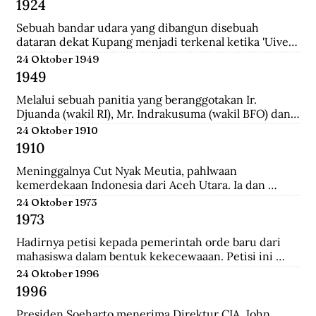
1924
School (HIS) dan MULO di Solo, lalu ke AMS di 
Yogyakarta, kemudian mengambil jurusan Teknik Sipil 
Sebuah bandar udara yang dibangun disebuah 
di Technische Hoogeschool te Bandoeng (sekarang 
dataran dekat Kupang menjadi terkenal ketika 'Uiver', 
ITB).
pesawat Belanda KLM DC-2 yang sedang dicoba 
24 Oktober 1949
menerbangi jalur niaga dari London ke Sydney 
1949
mendarat di situ untuk mengisi bahan bakar.
Melalui sebuah panitia yang beranggotakan Ir. 
Djuanda (wakil RI), Mr. Indrakusuma (wakil BFO) dan 
Hirschfeld (wakil Belanda), membuat perjanjian 
24 Oktober 1910
bahwa RIS akan mengambil alih pijaman-pinjaman 
1910
Hindia Belanda yang semuanya berjumlah 4.300 juta 
gulden.
Meninggalnya Cut Nyak Meutia, pahlwaan 
kemerdekaan Indonesia dari Aceh Utara. Ia dan 
pasukannya terus melakukan perlawanan dengan 
24 Oktober 1973
menyerang dan merampas pos kolonial di wilaya Gayo 
1973
yang melewati hutan.
Hadirnya petisi kepada pemerintah orde baru dari 
mahasiswa dalam bentuk kekecewaaan. Petisi ini 
dipicu karena adanya penyelewengan yang dilakukan 
24 Oktober 1996
oleh pemerintah dan korupsi yang besar.
1996
Presiden Soeharto menerima Direktur CIA, John 