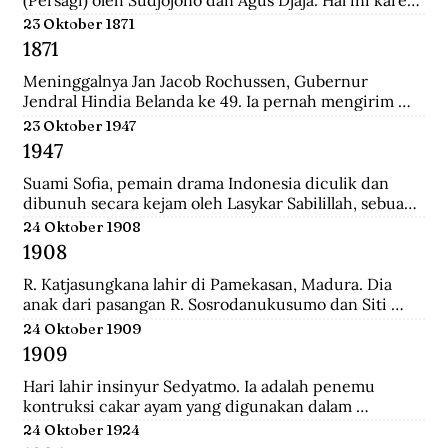
persatuan seniman Belanda mengadakan pameran 
23 Oktober 1871
lukisan untuk seniman Indonesia, sehingga seniman 
1871
Indonesia juga mau memamerkan karyanya.
Meninggalnya Jan Jacob Rochussen, Gubernur 
Jendral Hindia Belanda ke 49. Ia pernah mengirim 
ekspedisi ke Bali, Palembang, Bangka, Sulawesi 
23 Oktober 1947
Selatan, dan lainnya. Ia juga yang meresmikan 
1947
pembukaan tambang batu bara di wilayah Kesultanan 
Banjar yang dinamakan Tambang Batu Bara Oranje 
Suami Sofia, pemain drama Indonesia diculik dan 
Nassau.
dibunuh secara kejam oleh Lasykar Sabilillah, sebuah 
unit bagian dari kelompok DI/TII. Sejak itulah ia 
24 Oktober 1908
harus berjuang untuk mneghidupi anak-anaknya dan 
1908
keluar dari dunia ketenarannya.
R. Katjasungkana lahir di Pamekasan, Madura. Dia 
anak dari pasangan R. Sosrodanukusumo dan Siti 
Rusuli. Sosrodanukusumo, wedana di Sampang dan 
24 Oktober 1909
Bangkalan, merupakan lulusan terbaik Sekolah 
1909
Pegawai Pangreh Praja (Mosvia) di Probolinggo, 
pendiri Sarikat Islam di Sampang, serta aktivis 
Hari lahir insinyur Sedyatmo. Ia adalah penemu 
koperasi garam rakyat yang berjuang agar harga 
kontruksi cakar ayam yang digunakan dalam 
garam tak ditentukan sewenang-wenang oleh 
bangunan-bangunan tinggi. Sedyatmo menyelesaikan 
24 Oktober 1924
Belanda.
pendidikan dari tingkat Hollandsch-Inlandsche 