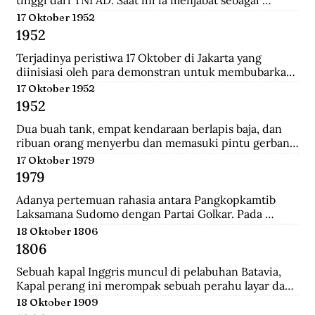
tinggi dari TNI AD. Saat ini ia menjabat sebagai 
Menteri Pertahanan.
17 Oktober 1952
1952
Terjadinya peristiwa 17 Oktober di Jakarta yang 
diinisiasi oleh para demonstran untuk membubarkan 
Parlemen Indonesia akibat korupsi yang meluas dan 
17 Oktober 1952
memburuk di Indonesia.
1952
Dua buah tank, empat kendaraan berlapis baja, dan 
ribuan orang menyerbu dan memasuki pintu gerbang 
Istana Merdeka, kediaman Presiden Sukarno. Mereka 
17 Oktober 1979
berkerumun dan menggelar spanduk yang 
1979
bertuliskan "Bubarkan Parlemen"!.
Adanya pertemuan rahasia antara Pangkopkamtib 
Laksamana Sudomo dengan Partai Golkar. Pada 
pertemuan ini mengecam gagasan ABRI mesti 
18 Oktober 1806
berpihak pada penguasa jelang Pemilu 1982.
1806
Sebuah kapal Inggris muncul di pelabuhan Batavia, 
Kapal perang ini merompak sebuah perahu layar dan 
perahu fregat. Setelah kejatuhan Tanjung Harapan, 
18 Oktober 1909
Inggris berupaya untuk memblokade Pulau Jawa , 