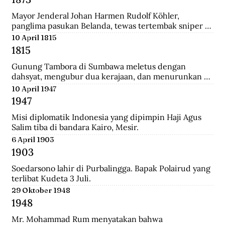
Mayor Jenderal Johan Harmen Rudolf Köhler, 
panglima pasukan Belanda, tewas tertembak sniper 
Aceh di depan Masjid Raya Banda Aceh.
10 April 1815
1815
Gunung Tambora di Sumbawa meletus dengan 
dahsyat, mengubur dua kerajaan, dan menurunkan 
suhu global sehingga disebut tahun tanpa musim 
10 April 1947
panas.
1947
Misi diplomatik Indonesia yang dipimpin Haji Agus 
Salim tiba di bandara Kairo, Mesir.
6 April 1903
1903
Soedarsono lahir di Purbalingga. Bapak Polairud yang 
terlibat Kudeta 3 Juli.
29 Oktober 1948
1948
Mr. Mohammad Rum menyatakan bahwa 