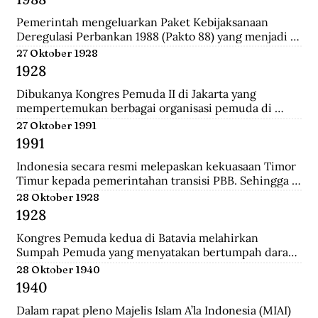
Darurat Sipil di Kalsel.
Pemerintah mengeluarkan Paket Kebijaksanaan 
Deregulasi Perbankan 1988 (Pakto 88) yang menjadi 
titik balik dari berbagai kebijaksanaan penertiban 
27 Oktober 1928
perbankan 1971-1972. Salah satu fundamental dalam  
1928
dalam Pakto 88 adalah perijinan untuk bank devisa 
yang hanya mensyaratkan tingkat kesehatan dan aset 
Dibukanya Kongres Pemuda II di Jakarta yang 
bank telah mencapai minimal Rp. 100 juta.
mempertemukan berbagai organisasi pemuda di 
seluruh Hindia Belanda. Dari kongres ini melahirkan 
27 Oktober 1991
Sumpah Pemuda.
1991
Indonesia secara resmi melepaskan kekuasaan Timor 
Timur kepada pemerintahan transisi PBB. Sehingga 
kini wilayah tersebut bukan lagi bagian dari provinsi 
28 Oktober 1928
Indonesia.
1928
Kongres Pemuda kedua di Batavia melahirkan 
Sumpah Pemuda yang menyatakan bertumpah darah 
satu tanah air Indonesia, berbangsa satu bangsa 
28 Oktober 1940
Indonesia, dan menjunjung bahasa persatuan bahasa 
1940
Indonesia.
Dalam rapat pleno Majelis Islam A’la Indonesia (MIAI) 