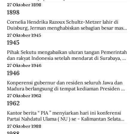
pertemuan ini mengubah jumlah wakil dari kedua 
27 Oktober 1898
golongan yakni 27 dari Golongan Politik dan 21 dari 
1898
Golongan Karya.
Cornelia Hendrika Razoux Schultz-Metzer lahir di 
Duisburg, Jerman menghabiskan sebagian besar masa 
kecilnya di Arnhem. Dia mengenyam pendidikan di 
27 Oktober 1945
Kweekschool untuk menjadi guru. Keputusan 
1945
Pemerintah Kolonial untuk mengangkat Cornelia 
sebagai anggota Dewan Rakyat memancing protes 
Pihak Sekutu mengabaikan uluran tangan Pemerintah 
para perempuan Indonesia.  Para perempuan 
dan rakyat Indonesia setelah mendarat di Surabaya, 
menginginkan seorang wakil perempuan Indonesia di 
dan menyerbu penjara Republik untuk membebaskan 
27 Oktober 1946
Volksraad. Tapi alih-alih memilih perempuan 
perwira-perwira Sekutu dan pegawai RAPWI (Relief 
1946
Indonesia, pemerintah Belanda menunjuk seorang 
of Allied Prisoners of War and Internees) yang 
perempuan Belanda yang aktif di organisasi 
ditawan Republik.
Konperensi gubernur dan residen seluruh Jawa dan 
perempuan sayap IEV.
Madura berlangsung di tempat kediaman Presiden 
Sukarno hari ini di Yogyakarta. Konperensi 
27 Oktober 1962
membicarakan masalah kerjasama yang lebih erat 
1962
antara pemerintah dan pihak swasta.a setelah 
mendarat di Surabaya, dan menyerbu penjara 
Kantor berita “ PIA ” menyiarkan hari ini konferensi 
Republik untuk membebaskan perwira-perwira 
Partai Nahdatul Ulama ( NU ) se - Kalimantan Selatan 
Sekutu dan pegawai RAPWI (Relief of Allied Prisoners 
meminta kepada Presiden Sukarno supaya mengubah 
27 Oktober 1988
of War and Internees) yang ditawan Republik.
status Keadaan Darurat Militer menjadi Keadaan 
1988