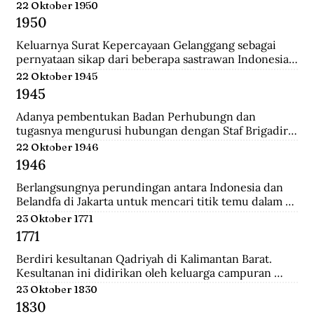
Belanda.
22 Oktober 1950
1950
Keluarnya Surat Kepercayaan Gelanggang sebagai 
pernyataan sikap dari beberapa sastrawan Indonesia 
yang menginginkan untuk menjaga kebudayaan 
22 Oktober 1945
Indonesia diantaranya Asrul Sani dan Rivai Apin. 
1945
Sehingga revolusi harus mempunyai nilai baru yang 
bisa menjadi kebudayaan rayat dengan sifatnya 
Adanya pembentukan Badan Perhubungn dan 
sendiri.
tugasnya mengurusi hubungan dengan Staf Brigadir 
Jenderal N Mac Donalnd, Komandan Brigade Infanteri 
22 Oktober 1946
India ke 37 yang menjadi penguasa tertinggi di 
1946
Bandung. Melalui badan ini, Inggris meminta 
Indonesia sepakat mengumpulkan seluruh 
Berlangsungnya perundingan antara Indonesia dan 
persenjataan untuk diserahakan kepadanya namun 
Belandfa di Jakarta untuk mencari titik temu dalam 
ditolak dengan semangat revolusi.
penyelesaian masalah kedua negara. Namun gagal dan 
23 Oktober 1771
dilanjutkan pada perundingan Linggarjati di Cirebon.
1771
Berdiri kesultanan Qadriyah di Kalimantan Barat. 
Kesultanan ini didirikan oleh keluarga campuran 
antara Arab, Melayu, Bugis dan Dayak. Kehidupan 
23 Oktober 1830
pemerintahan kesultanan ini hanya berlangsung 
1830