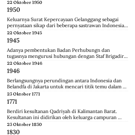
Belanda.
22 Oktober 1950
1950
Keluarnya Surat Kepercayaan Gelanggang sebagai 
pernyataan sikap dari beberapa sastrawan Indonesia 
yang menginginkan untuk menjaga kebudayaan 
22 Oktober 1945
Indonesia diantaranya Asrul Sani dan Rivai Apin. 
1945
Sehingga revolusi harus mempunyai nilai baru yang 
bisa menjadi kebudayaan rayat dengan sifatnya 
Adanya pembentukan Badan Perhubungn dan 
sendiri.
tugasnya mengurusi hubungan dengan Staf Brigadir 
Jenderal N Mac Donalnd, Komandan Brigade Infanteri 
22 Oktober 1946
India ke 37 yang menjadi penguasa tertinggi di 
1946
Bandung. Melalui badan ini, Inggris meminta 
Indonesia sepakat mengumpulkan seluruh 
Berlangsungnya perundingan antara Indonesia dan 
persenjataan untuk diserahakan kepadanya namun 
Belandfa di Jakarta untuk mencari titik temu dalam 
ditolak dengan semangat revolusi.
penyelesaian masalah kedua negara. Namun gagal dan 
23 Oktober 1771
dilanjutkan pada perundingan Linggarjati di Cirebon.
1771
Berdiri kesultanan Qadriyah di Kalimantan Barat. 
Kesultanan ini didirikan oleh keluarga campuran 
antara Arab, Melayu, Bugis dan Dayak. Kehidupan 
23 Oktober 1830
pemerintahan kesultanan ini hanya berlangsung 
1830