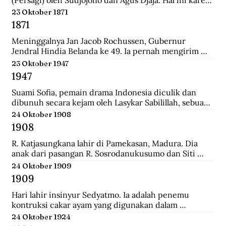
persatuan seniman Belanda mengadakan pameran 
23 Oktober 1871
lukisan untuk seniman Indonesia, sehingga seniman 
1871
Indonesia juga mau memamerkan karyanya.
Meninggalnya Jan Jacob Rochussen, Gubernur 
Jendral Hindia Belanda ke 49. Ia pernah mengirim 
ekspedisi ke Bali, Palembang, Bangka, Sulawesi 
23 Oktober 1947
Selatan, dan lainnya. Ia juga yang meresmikan 
1947
pembukaan tambang batu bara di wilayah Kesultanan 
Banjar yang dinamakan Tambang Batu Bara Oranje 
Suami Sofia, pemain drama Indonesia diculik dan 
Nassau.
dibunuh secara kejam oleh Lasykar Sabilillah, sebuah 
unit bagian dari kelompok DI/TII. Sejak itulah ia 
24 Oktober 1908
harus berjuang untuk mneghidupi anak-anaknya dan 
1908
keluar dari dunia ketenarannya.
R. Katjasungkana lahir di Pamekasan, Madura. Dia 
anak dari pasangan R. Sosrodanukusumo dan Siti 
Rusuli. Sosrodanukusumo, wedana di Sampang dan 
24 Oktober 1909
Bangkalan, merupakan lulusan terbaik Sekolah 
1909
Pegawai Pangreh Praja (Mosvia) di Probolinggo, 
pendiri Sarikat Islam di Sampang, serta aktivis 
Hari lahir insinyur Sedyatmo. Ia adalah penemu 
koperasi garam rakyat yang berjuang agar harga 
kontruksi cakar ayam yang digunakan dalam 
garam tak ditentukan sewenang-wenang oleh 
bangunan-bangunan tinggi. Sedyatmo menyelesaikan 
24 Oktober 1924
Belanda.
pendidikan dari tingkat Hollandsch-Inlandsche 