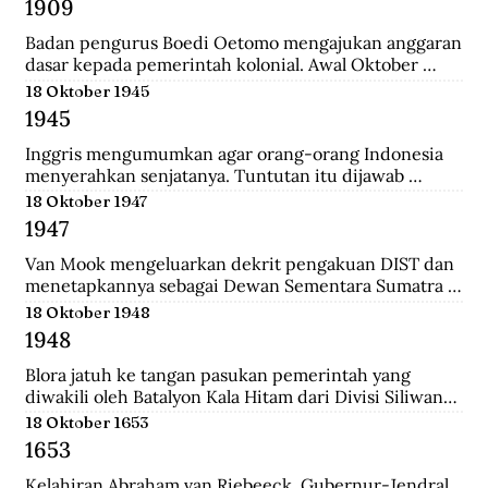
1909
yang merupakan langkah awal sebelum 
merealisasikan rencana besarnya , yakni menguasai 
Badan pengurus Boedi Oetomo mengajukan anggaran 
Pulau Jawa.
dasar kepada pemerintah kolonial. Awal Oktober 
1909, Boedi Oetomo menyelenggrakan konggres 
18 Oktober 1945
untuk menentukan arah perjuangan organisasi. 
1945
Konggres itu berjalan alot, kaum tua seperti Wahidin 
Sudirohusodo dan Radjiman Wedyodiningrat 
Inggris mengumumkan agar orang-orang Indonesia 
menghendaki pendidikan untuk kaum priyayi, 
menyerahkan senjatanya. Tuntutan itu dijawab 
sementara kaum muda seperti Tjipto Mangunkusumo 
dengan giatnya pembentukan laskar-laskar di Medan 
18 Oktober 1947
dan Soetomo justru menghendaki pendidikan bagi 
dan sekitarnya, seperti Berastagi dan Pematang 
1947
seluruh rakyat.
Siantar. Anggota laskar bahkan mencari senjata yang 
dibuang Jepang ke dasar laut, dekat pelabuhan 
Van Mook mengeluarkan dekrit pengakuan DIST dan 
Belawan.
menetapkannya sebagai Dewan Sementara Sumatra 
Timur. Republik mengecam pembentukan NST, 
18 Oktober 1948
menyebut para pemimpinnya sebagai “boneka” 
1948
Belanda. Untuk menghalau propaganda Republik, NST 
membuat suratkabar Mestika dan majalah Medan 
Blora jatuh ke tangan pasukan pemerintah yang 
Buletin. Program utama NST dalam sektor ekonomi 
diwakili oleh Batalyon Kala Hitam dari Divisi Siliwangi. 
adalah pemulihan kembali perkebunan dan hak 
Seperti biasanya, saat pembebasan sebuah kawasan, 
18 Oktober 1653
istimewa penduduk asli atas tanah.
terdapat sejumlah musuh yang menjadi tawanan. 
1653
Salah seorang tawanan terlihat bersikap menantang 
dan seolah tak mau menyerah.
Kelahiran Abraham van Riebeeck, Gubernur-Jendral 