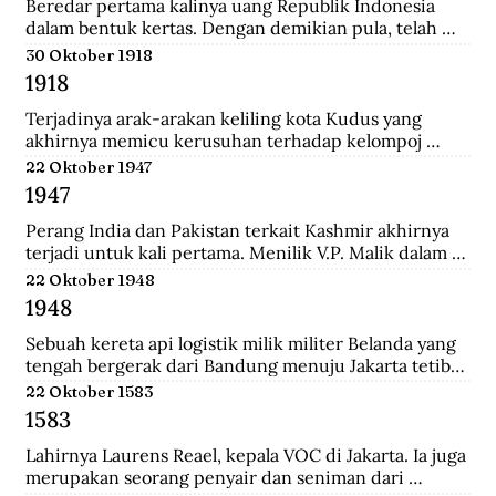
Tionghoa di Indonesia, salah satunya Instruksi 
Beredar pertama kalinya uang Republik Indonesia 
Presiden No.14 Tahun 1967 tentang perayaan 
dalam bentuk kertas. Dengan demikian pula, telah 
masyarakat Tionghoa.
diresmikan bahwa uang Jepang dan Javasche Bank 
30 Oktober 1918
tidak berlaku lagi.
1918
Terjadinya arak-arakan keliling kota Kudus yang 
akhirnya memicu kerusuhan terhadap kelompoj 
Tionghoa disana.
22 Oktober 1947
1947
Perang India dan Pakistan terkait Kashmir akhirnya 
terjadi untuk kali pertama. Menilik V.P. Malik dalam 
Kargil from Surprise to Victory, Perang Indo-Pakistani 
22 Oktober 1948
I itu membawa korban 1.104 jiwa di pihak India dan 
1948
6.000 di pihak Pakistan.
Sebuah kereta api logistik milik militer Belanda yang 
tengah bergerak dari Bandung menuju Jakarta tetiba 
terguling di kawasan Bendul. Sejumlah penumpang 
22 Oktober 1583
tewas seketika dan puluhan lainya mengalami luka-
1583
luka.
Lahirnya Laurens Reael, kepala VOC di Jakarta. Ia juga 
merupakan seorang penyair dan seniman dari 