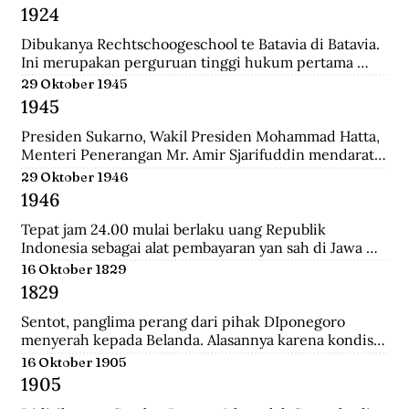
Belanda bernama Johannes Busselaar yang berisikan 
1924
koleksi wayang kulit, buku kuno, dan arca.
Dibukanya Rechtschoogeschool te Batavia di Batavia. 
Ini merupakan perguruan tinggi hukum pertama 
yang didirikan oleh Gubernur Jenderal J.B van heutsz. 
29 Oktober 1945
Saat ini menjadi Fakultas Hukum Universitas 
1945
Indonesia.
Presiden Sukarno, Wakil Presiden Mohammad Hatta, 
Menteri Penerangan Mr. Amir Sjarifuddin mendarat 
di Surabaya atas permintaan Sekutu. Mereka disertai 
29 Oktober 1946
beberapa perwira Inggris dan wartawan-wartawan 
1946
luar negeri.
Tepat jam 24.00 mulai berlaku uang Republik 
Indonesia sebagai alat pembayaran yan sah di Jawa 
dan Madura. Dengan demikian uang yang berlalu 
16 Oktober 1829
sebelumnya tidak lagi berlaku.
1829
Sentot, panglima perang dari pihak DIponegoro 
menyerah kepada Belanda. Alasannya karena kondisi 
perekonomian yang memburuk akibat perang yang 
16 Oktober 1905
tak kunung usai.
1905