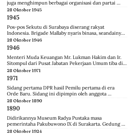
juga menghimpun berbagai organisasi dan partai 
Islam untuk mengajukan mosi kepada pemerintah. 
28 Oktober 1945
Gabungan Politik Indonesia (GAPI) menyatakan 
1945
dukungannya atas langkah-langkah MIAI. Pemerintah 
akhirnya memperhatikan tuntutan MIAI dan GAPI.
Pos-pos Sekutu di Surabaya diserang rakyat 
Indonesia. Brigade Mallaby nyaris binasa, seandainya 
pemimpin-pemimpin Indonesia tidak segera 
28 Oktober 1946
memerintahkan penghentian tembak-menembak.
1946
Menteri Muda Keuangan Mr. Lukman Hakim dan Ir. 
Sitompul dari Pusat Jabatan Pekerjaan Umum tiba di 
Medan dengan pesawat Sekutu dari Palembang. Di 
28 Oktober 1971
lapangan tembak mereka disambut oleh Mr. Mohd. 
1971
Jusuf.
Sidang pertama DPR hasil Pemilu pertama di era 
Orde Baru. Sidang ini dipimpin oleh anggota 
parlemen tertua dibantu anggota parlemen termuda, 
28 Oktober 1890
yaitu K.H. Bisri Sjamsuri (84 tahun) dari Partai NU dan 
1890
Anak Agung Oka Mahendra (25 tahun) dari Golkar.
Didirikannya Museum Radya Pustaka masa 
pemerintaha Pakubuwono IX di Surakarta. Gedung 
ini merupakan rumah kediaman seorang warga 
28 Oktober 1924