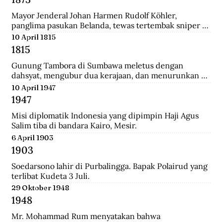
Mayor Jenderal Johan Harmen Rudolf Köhler, 
panglima pasukan Belanda, tewas tertembak sniper 
Aceh di depan Masjid Raya Banda Aceh.
10 April 1815
1815
Gunung Tambora di Sumbawa meletus dengan 
dahsyat, mengubur dua kerajaan, dan menurunkan 
suhu global sehingga disebut tahun tanpa musim 
10 April 1947
panas.
1947
Misi diplomatik Indonesia yang dipimpin Haji Agus 
Salim tiba di bandara Kairo, Mesir.
6 April 1903
1903
Soedarsono lahir di Purbalingga. Bapak Polairud yang 
terlibat Kudeta 3 Juli.
29 Oktober 1948
1948
Mr. Mohammad Rum menyatakan bahwa 