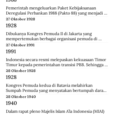
Darurat Sipil di Kalsel.
Pemerintah mengeluarkan Paket Kebijaksanaan 
Deregulasi Perbankan 1988 (Pakto 88) yang menjadi 
titik balik dari berbagai kebijaksanaan penertiban 
27 Oktober 1928
perbankan 1971-1972. Salah satu fundamental dalam  
1928
dalam Pakto 88 adalah perijinan untuk bank devisa 
yang hanya mensyaratkan tingkat kesehatan dan aset 
Dibukanya Kongres Pemuda II di Jakarta yang 
bank telah mencapai minimal Rp. 100 juta.
mempertemukan berbagai organisasi pemuda di 
seluruh Hindia Belanda. Dari kongres ini melahirkan 
27 Oktober 1991
Sumpah Pemuda.
1991
Indonesia secara resmi melepaskan kekuasaan Timor 
Timur kepada pemerintahan transisi PBB. Sehingga 
kini wilayah tersebut bukan lagi bagian dari provinsi 
28 Oktober 1928
Indonesia.
1928
Kongres Pemuda kedua di Batavia melahirkan 
Sumpah Pemuda yang menyatakan bertumpah darah 
satu tanah air Indonesia, berbangsa satu bangsa 
28 Oktober 1940
Indonesia, dan menjunjung bahasa persatuan bahasa 
1940
Indonesia.
Dalam rapat pleno Majelis Islam A’la Indonesia (MIAI) 