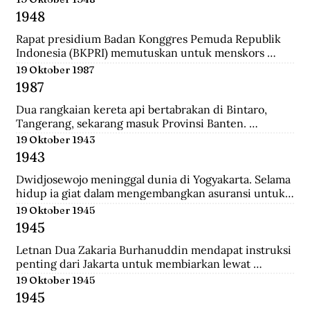
ke-37 yang diantaranya terdiri dari prajurit Gurkha. 
1948
Tak beberapa lama, sekitar pukul 08.00. 
Wongsonegoro membacakan isi persetujuan 
Rapat presidium Badan Konggres Pemuda Republik 
penghentian tembak menembak antara pasukan TKR 
Indonesia (BKPRI) memutuskan untuk menskors 
(Tentara Keamanan Rakyat) dengan tentara Jepang.
Pemuda Sosialis Indonesia (Pesindo).
19 Oktober 1987
1987
Dua rangkaian kereta api bertabrakan di Bintaro, 
Tangerang, sekarang masuk Provinsi Banten. 
Lokomotif dan gerbong pertama masing-masing 
19 Oktober 1943
kereta hancur-lebur. Ratusan penumpang tewas 
1943
mengenaskan. Suara tabrakan terdengar hingga 
beberapa belas meter. Kecelakaan kereta terburuk 
Dwidjosewojo meninggal dunia di Yogyakarta. Selama 
sepanjang sejarah Indonesia. Kecelakaan ini terjadi 
hidup ia giat dalam mengembangkan asuransi untuk 
Senin pagi, sekira jam tujuh. Waktu padat penumpang 
anak negeri. Hingga OL Mij Boemipoetera dan 
19 Oktober 1945
untuk Kereta api (KA) 225 trayek Rangkasbitung—
Merdika sebagai usaha asuransi mendapat pengakuan 
1945
Jakarta Kota. Kereta ini mengangkut 1.887 
badan hukum.
penumpang.
Letnan Dua Zakaria Burhanuddin mendapat instruksi 
penting dari Jakarta untuk membiarkan lewat 
serangkaian kereta api memuat 90 Kaigun (Angkatan 
19 Oktober 1945
Laut Jepang) yang akan melintasi Stasiun Bekasi. 
1945
Namun saat tiba, rakyat dan pejuang Bekasi langsung 