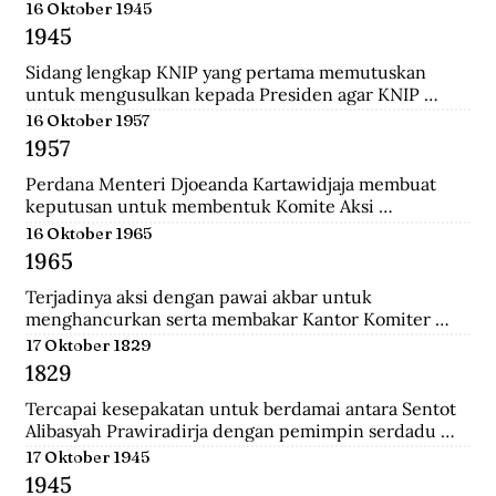
menempuh pendidikan dokter, ia rajin menulis dan 
16 Oktober 1945
mengantarkannya menjadi jurnalis. Ia pernah 
1945
mendirikan Pewarta Wolanda, sebuah surat kabar 
bebahasa melayu yang ia terbitkan di Belanda.
Sidang lengkap KNIP yang pertama memutuskan 
untuk mengusulkan kepada Presiden agar KNIP 
diberi hak legislatif selama MPR dan DPR belum 
16 Oktober 1957
terbentuk.
1957
Perdana Menteri Djoeanda Kartawidjaja membuat 
keputusan untuk membentuk Komite Aksi 
Pembebasan Irian Barat di tiap penjuru Indonesia. Di 
16 Oktober 1965
Jakarta telah berlangsung demonstrasi pemuda yang 
1965
diikuti oleh 100.000 orang untuk menuntut 
pembebasan Irian Barat.
Terjadinya aksi dengan pawai akbar untuk 
menghancurkan serta membakar Kantor Komiter 
Daerah Besar PKI di Jalan Pahlawan, Surabaya.
17 Oktober 1829
1829
Tercapai kesepakatan untuk berdamai antara Sentot 
Alibasyah Prawiradirja dengan pemimpin serdadu 
Belanda sehingga Sentot menghentikan peperangan. 
17 Oktober 1945
Sentot Alibasyah (Pasha 'yang tinggi') menjadi 
1945