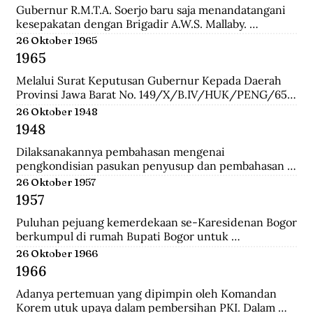
Gubernur R.M.T.A. Soerjo baru saja menandatangani 
kesepakatan dengan Brigadir A.W.S. Mallaby. 
Pertemuan yang terbilang sukses itu melahirkan 
26 Oktober 1965
empat kesepakatan: 1. Pihak Inggris (baca:Sekutu) 
1965
mengakui keberadaan Republik Indonesia sebatas 
distrik Surabaya. 2. Pihak Inggris tidak akan 
Melalui Surat Keputusan Gubernur Kepada Daerah 
membawa masuk pasukan Belanda dan tidak ada 
Provinsi Jawa Barat No. 149/X/B.IV/HUK/PENG/65, 
pasukan Belanda yang disusupkan pada pasukan 
Mashudi memberhentikan sementara waktu delapan 
26 Oktober 1948
Inggris yang mendarat di Surabaya. 3. Pasukan Inggris 
anggota PKI yang duduk dalam DPRD-GR. Mereka 
1948
hanya dibolehkan berada pada radius 800 meter dari 
adalah Suharna Affandi, Abbas Usman, Akhmad 
pelabuhan. 4. Untuk memperlancar komunikasi 
Suganda, Enok Rokhayati, Mustofa, Cece Suryadi, 
Dilaksanakannya pembahasan mengenai 
antara pihak Inggris dengan Republik dalam 
Sukra Prawira Sentana, dan Suhlan Sujana.
pengkondisian pasukan penyusup dan pembahasan 
keseharian, maka dibentuk Biro Kontak 
taktik untuk melawan pasukan Negara Pasundan dan 
26 Oktober 1957
beranggotakan perwakilan dari kedua belah pihak.
DI/TII.
1957
Puluhan pejuang kemerdekaan se-Karesidenan Bogor 
berkumpul di rumah Bupati Bogor untuk 
menyepakati gedung di Jalan Cikeumeuh sebagai 
26 Oktober 1966
Museum Perjoangan.
1966
Adanya pertemuan yang dipimpin oleh Komandan 
Korem utuk upaya dalam pembersihan PKI. Dalam 