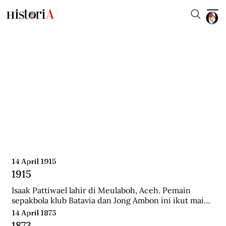
14 April 1915
1915
Isaak Pattiwael lahir di Meulaboh, Aceh. Pemain 
sepakbola klub Batavia dan Jong Ambon ini ikut main 
dalam Piala Dunia 1938 di Prancis.
14 April 1873
1873