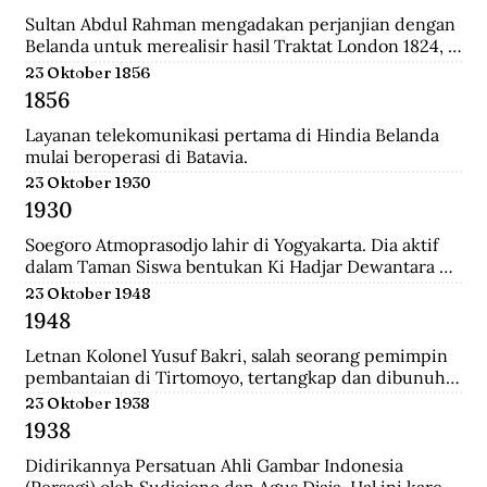
relatif singkat, 179 tahun, dan hanya diperintah oleh 8 
generasi sultan dan dinasti Al-Qadrie, sejak 
Sultan Abdul Rahman mengadakan perjanjian dengan 
kelahirannya 1771 sampai dengan Proklamasi 
Belanda untuk merealisir hasil Traktat London 1824, 
Kemerdekaan RI 1945. Pendiri kesultanan ini adalah 
isinya merupakan pengakuan Sultan bahwa 
23 Oktober 1856
Syarif Abdurrahman Al-Qadrie, putera Sayyed 
pemegang kekuasaan tertinggi adalah Pemerintahan 
1856
Hussein Al-Qadrie, atau Habib Hussein Al-Qadrie.
Hindia Belanda.
Layanan telekomunikasi pertama di Hindia Belanda 
mulai beroperasi di Batavia.
23 Oktober 1930
1930
Soegoro Atmoprasodjo lahir di Yogyakarta. Dia aktif 
dalam Taman Siswa bentukan Ki Hadjar Dewantara 
dan aktivis Partai Indonesia (Partindo). Pada 1935, dia 
23 Oktober 1948
dibuang ke Digul, Tanah Merah, Papua, dengan 
1948
tuduhan terlibat pemberontakan Partai Komunis 
Indonesia terhadap Belanda pada 1926/1927 di Jawa 
Letnan Kolonel Yusuf Bakri, salah seorang pemimpin 
Tengah.
pembantaian di Tirtomoyo, tertangkap dan dibunuh 
di Wonogiri.
23 Oktober 1938
1938
Didirikannya Persatuan Ahli Gambar Indonesia 
(Persagi) oleh Sudjojono dan Agus Djaja. Hal ini karena 