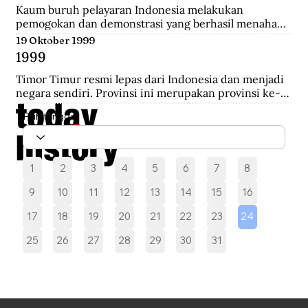
melakukan pengepungan hingga terjadi penembakan 
Kaum buruh pelayaran Indonesia melakukan 
yang akhirnya saling serbu.
pemogokan dan demonstrasi yang berhasil menahan 
sebelas kapal Belanda di Pelabuhan New York yang 
19 Oktober 1999
akan mengangkut perlengkapan perang yang 
1999
diperoleh dari Pemerintah AS.
Timor Timur resmi lepas dari Indonesia dan menjadi 
negara sendiri. Provinsi ini merupakan provinsi ke-27 
Indonesia selama 24 tahun.
Pilih tanggal
1
2
3
4
5
6
7
8
9
10
11
12
13
14
15
16
17
18
19
20
21
22
23
24
25
26
27
28
29
30
31