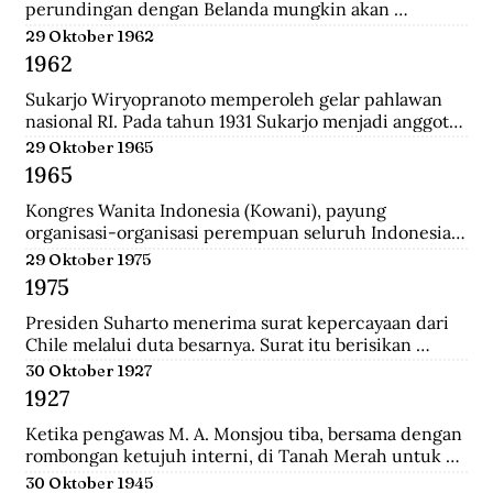
perundingan dengan Belanda mungkin akan 
dilanjutkan bulan depan, dan akan mendatangkan 
29 Oktober 1962
kepastian.
1962
Sukarjo Wiryopranoto memperoleh gelar pahlawan 
nasional RI. Pada tahun 1931 Sukarjo menjadi anggota 
Volksraad bersama dr. Sutomo, ia mendirikan 
29 Oktober 1965
Persatuan Bangsa Indonesia (PBI). Kemudia tahun 
1965
1936, pindah ke Partai Indonesia Raya (Parindra). 
Seteleh kemerdekaan, Sukarjo pernah menduduki 
Kongres Wanita Indonesia (Kowani), payung 
jabatan Duta Besar Indonesia Republik Indonesia di 
organisasi-organisasi perempuan seluruh Indonesia, 
Vatikan, Duta Besar Luar Biasa di Italia.
mengeluarkan Gerwani sebagai anggota.
29 Oktober 1975
1975
Presiden Suharto menerima surat kepercayaan dari 
Chile melalui duta besarnya. Surat itu berisikan 
adanya hubungan diplomatik antara Indonesia-CHile.
30 Oktober 1927
1927
Ketika pengawas M. A. Monsjou tiba, bersama dengan 
rombongan ketujuh interni, di Tanah Merah untuk 
menggantikan Kapten Becking sebagai penguasa 
30 Oktober 1945