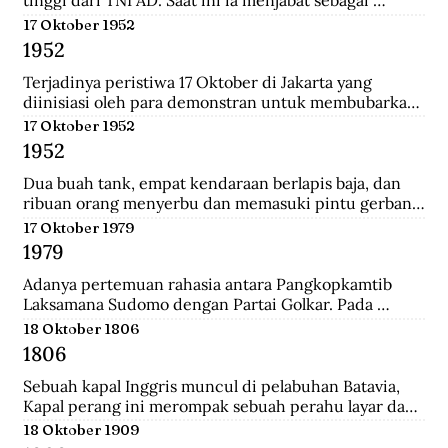
tinggi dari TNI AD. Saat ini ia menjabat sebagai 
Menteri Pertahanan.
17 Oktober 1952
1952
Terjadinya peristiwa 17 Oktober di Jakarta yang 
diinisiasi oleh para demonstran untuk membubarkan 
Parlemen Indonesia akibat korupsi yang meluas dan 
17 Oktober 1952
memburuk di Indonesia.
1952
Dua buah tank, empat kendaraan berlapis baja, dan 
ribuan orang menyerbu dan memasuki pintu gerbang 
Istana Merdeka, kediaman Presiden Sukarno. Mereka 
17 Oktober 1979
berkerumun dan menggelar spanduk yang 
1979
bertuliskan "Bubarkan Parlemen"!.
Adanya pertemuan rahasia antara Pangkopkamtib 
Laksamana Sudomo dengan Partai Golkar. Pada 
pertemuan ini mengecam gagasan ABRI mesti 
18 Oktober 1806
berpihak pada penguasa jelang Pemilu 1982.
1806
Sebuah kapal Inggris muncul di pelabuhan Batavia, 
Kapal perang ini merompak sebuah perahu layar dan 
perahu fregat. Setelah kejatuhan Tanjung Harapan, 
18 Oktober 1909
Inggris berupaya untuk memblokade Pulau Jawa , 