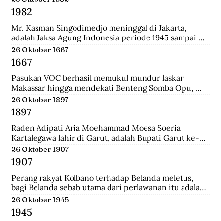
Surabaya.
1982
Mr. Kasman Singodimedjo meninggal di Jakarta, 
adalah Jaksa Agung Indonesia periode 1945 sampai 
1946 dan juga mantan Menteri Muda Kehakiman pada 
26 Oktober 1667
Kabinet Amir Sjarifuddin II. Selain itu ia juga adalah 
1667
Ketua KNIP (Komite Nasional Indonesia Pusat) yang 
menjadi cikal bakal dari DPR.
Pasukan VOC berhasil memukul mundur laskar 
Makassar hingga mendekati Benteng Somba Opu, 
istana Sultan Hassanudin, bahkan pasukan yang 
26 Oktober 1897
dipimpin Cornelis Speelman sudah sampai di depan 
1897
pintu benteng. Gowa mengalami kekalahan dalam 
peperangan. Speelman dan Arung Palakka merasa 
Raden Adipati Aria Moehammad Moesa Soeria 
bahwa inilah saat untuk menawarkan perundingan 
Kartalegawa lahir di Garut, adalah Bupati Garut ke-6 
kepada Sultan Hasanuddin.
yang menjabat dari tahun 1929-1944. Moesa Soeria 
26 Oktober 1907
Kartalegawa mempelopori pendirian Partai Rakyat 
1907
Pasundan (PRP) pada tahun 1946 dan Negara 
Pasundan pada tahun 1947.
Perang rakyat Kolbano terhadap Belanda meletus, 
bagi Belanda sebab utama dari perlawanan itu adalah 
terbunuhnya 19 serdadu dan beberapa orang sipil 
26 Oktober 1945
Belanda oleh Boi Kapitan dan anak buahnya.
1945