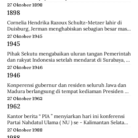
pertemuan ini mengubah jumlah wakil dari kedua 
27 Oktober 1898
golongan yakni 27 dari Golongan Politik dan 21 dari 
1898
Golongan Karya.
Cornelia Hendrika Razoux Schultz-Metzer lahir di 
Duisburg, Jerman menghabiskan sebagian besar masa 
kecilnya di Arnhem. Dia mengenyam pendidikan di 
27 Oktober 1945
Kweekschool untuk menjadi guru. Keputusan 
1945
Pemerintah Kolonial untuk mengangkat Cornelia 
sebagai anggota Dewan Rakyat memancing protes 
Pihak Sekutu mengabaikan uluran tangan Pemerintah 
para perempuan Indonesia.  Para perempuan 
dan rakyat Indonesia setelah mendarat di Surabaya, 
menginginkan seorang wakil perempuan Indonesia di 
dan menyerbu penjara Republik untuk membebaskan 
27 Oktober 1946
Volksraad. Tapi alih-alih memilih perempuan 
perwira-perwira Sekutu dan pegawai RAPWI (Relief 
1946
Indonesia, pemerintah Belanda menunjuk seorang 
of Allied Prisoners of War and Internees) yang 
perempuan Belanda yang aktif di organisasi 
ditawan Republik.
Konperensi gubernur dan residen seluruh Jawa dan 
perempuan sayap IEV.
Madura berlangsung di tempat kediaman Presiden 
Sukarno hari ini di Yogyakarta. Konperensi 
27 Oktober 1962
membicarakan masalah kerjasama yang lebih erat 
1962
antara pemerintah dan pihak swasta.a setelah 
mendarat di Surabaya, dan menyerbu penjara 
Kantor berita “ PIA ” menyiarkan hari ini konferensi 
Republik untuk membebaskan perwira-perwira 
Partai Nahdatul Ulama ( NU ) se - Kalimantan Selatan 
Sekutu dan pegawai RAPWI (Relief of Allied Prisoners 
meminta kepada Presiden Sukarno supaya mengubah 
27 Oktober 1988
of War and Internees) yang ditawan Republik.
status Keadaan Darurat Militer menjadi Keadaan 
1988