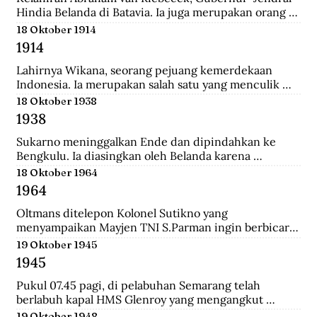
Hindia Belanda di Batavia. Ia juga merupakan orang 
yang memulai perkebunan kopi pertama di Jawa 
18 Oktober 1914
Barat.
1914
Lahirnya Wikana, seorang pejuang kemerdekaan 
Indonesia. Ia merupakan salah satu yang menculik 
Sukaro dan Hatta dalam Peristiwa Rengasdengklok.
18 Oktober 1938
1938
Sukarno meninggalkan Ende dan dipindahkan ke 
Bengkulu. Ia diasingkan oleh Belanda karena 
dianggap membahayakan pemerintahan Belanda.
18 Oktober 1964
1964
Oltmans ditelepon Kolonel Sutikno yang 
menyampaikan Mayjen TNI S.Parman ingin berbicara 
dengannya. Oltmans bertemu dengan Parman 
19 Oktober 1945
sehingga ini pertemuan yang mendekatkan mereka. 
1945
Bahkan Parman pernah meminta tolong untuk 
bertemu dengan Verrips yang diduga merampok uang 
Pukul 07.45 pagi, di pelabuhan Semarang telah 
Bank Indonesia.
berlabuh kapal HMS Glenroy yang mengangkut 
tentara Sekutu, yaitu pasukan Inggris dari brigade 
19 Oktober 1948