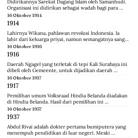
Didirikannya Sarekat Dagang Islam oleh Samanhudi. 
Organisasi ini didirikan sebagai wadah bagi para 
pengusaha batik di Surakarta. Organisasi ini 
16 Oktober 1914
merupakan organisasi pertama yang lahir dari 
1914
Indonesia untuk menentang politik kekuasaan 
Belanda.
Lahirnya Wikana, pahlawan revolusi Indonesia. Ia 
lahir dari keluarga priyai, namun semangatnya sangat 
tinggi dalam memperjuangkan kemerdekaan dari 
16 Oktober 1916
tangan penjajah.
1916
Daerah Ngagel yang terletak di tepi Kali Surabaya ini 
dibeli oleh Gemeente, untuk dijadikan daerah 
industri baru di Surabaya.
16 Oktober 1917
1917
Pemilihan umum Volksraad Hindia Belanda diadakan 
di Hindia Belanda. Hasil dari pemilihan ini 
memberikan kemenangan kepada Perkumpulan 
16 Oktober 1937
Pembebasan Hindia Belanda yang mengalahkan Partai 
1937
Etika Kristen Protestan dan Partai Katolik Hindia.
Abdul Rivai adalah dokter pertama bumiputera yang 
menempuh pendidikan di luar negeri. Meski 