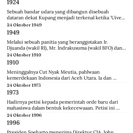
1924
School (HIS) dan MULO di Solo, lalu ke AMS di 
Yogyakarta, kemudian mengambil jurusan Teknik Sipil 
Sebuah bandar udara yang dibangun disebuah 
di Technische Hoogeschool te Bandoeng (sekarang 
dataran dekat Kupang menjadi terkenal ketika 'Uiver', 
ITB).
pesawat Belanda KLM DC-2 yang sedang dicoba 
24 Oktober 1949
menerbangi jalur niaga dari London ke Sydney 
1949
mendarat di situ untuk mengisi bahan bakar.
Melalui sebuah panitia yang beranggotakan Ir. 
Djuanda (wakil RI), Mr. Indrakusuma (wakil BFO) dan 
Hirschfeld (wakil Belanda), membuat perjanjian 
24 Oktober 1910
bahwa RIS akan mengambil alih pijaman-pinjaman 
1910
Hindia Belanda yang semuanya berjumlah 4.300 juta 
gulden.
Meninggalnya Cut Nyak Meutia, pahlwaan 
kemerdekaan Indonesia dari Aceh Utara. Ia dan 
pasukannya terus melakukan perlawanan dengan 
24 Oktober 1973
menyerang dan merampas pos kolonial di wilaya Gayo 
1973
yang melewati hutan.
Hadirnya petisi kepada pemerintah orde baru dari 
mahasiswa dalam bentuk kekecewaaan. Petisi ini 
dipicu karena adanya penyelewengan yang dilakukan 
24 Oktober 1996
oleh pemerintah dan korupsi yang besar.
1996
Presiden Soeharto menerima Direktur CIA, John 