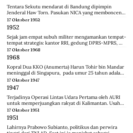
panglima di pasukan Diponegoro waktu masih 
berumur 17 tahun. Ia adalah keturunan bupati 
Tentara Sekutu mendarat di Bandung dipimpin 
Madiun.
Jenderal Haw Torn. Pasukan NICA yang membonceng 
Sekutu berusaha mengembalikan kekuasaan Belanda 
17 Oktober 1952
di Indonesia. Secara sepihak Sekutu meminta agar 
1952
senjata yang dilucuti pasukan TKR dari tentara 
Jepang diserahkan kepada Sekutu.
Sejak jam empat subuh militer mengamankan tempat-
tempat strategis: kantor RRI, gedung DPRS-MPRS, 
dan stasiun-stasiun keretapi. Pukul delapan pagi, 
17 Oktober 1968
kerumuman massa menjalar; mereka diangkut dari 
1968
pabrik-pabrik di luar kota, sisanya dari Jakarta 
dikelola jagoan-jagoan Betawi. Tentara mengorganisir 
Kopral Dua KKO (Anumerta) Harun Tohir bin Mandar 
demonstrasi itu, dengan dukungan tank dan artileri, 
meninggal di Singapura,  pada umur 25 tahun adalah 
bergerak ke istana presiden, menuntut pembubaran 
salah satu dari dua anggota KKO Korps Komando; kini 
17 Oktober 1947
parlemen.
disebut Korps Marinir Indonesia yang ditangkap di 
1947
Singapura pada saat terjadinya Konfrontasi dengan 
Malaysia. Bersama dengan seorang anggota KKO 
Terjadinya Operasi Lintas Udara Pertama oleh AURI 
lainnya bernama Usman, ia dihukum gantung oleh 
untuk memperjuangkan rakyat di Kalimantan. Usaha 
pemerintah Singapura pada Oktober 1968 dengan 
ini berhasil menerobos blokade udara Belanda dan 
17 Oktober 1951
tuduhan meletakkan bom di wilayah pusat kota 
berhasil menerjunkan pasukan didaratan Kalimantan 
1951
Singapura yang padat pada 10 Maret 1965.
dan membantu pasukan gerilaya dalam melawan 
NICA.
Lahirnya Prabowo Subianto, politikus dan perwira 