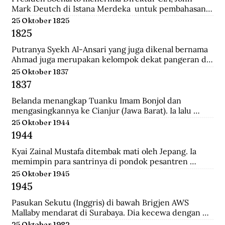
Mark Deutch di Istana Merdeka  untuk pembahasan 
perkembangan Indonesia.
25 Oktober 1825
1825
Putranya Syekh Al-Ansari yang juga dikenal bernama 
Ahmad juga merupakan kelompok dekat pangeran di 
Tegalrejo sebelum Perang Jawa dan tewas 
25 Oktober 1837
mempertahankan markas Diponegoro di Selarong.
1837
Belanda menangkap Tuanku Imam Bonjol dan 
mengasingkannya ke Cianjur (Jawa Barat). Ia lalu 
dipindahkan ke Ambon (Maluku), terus ke Manado 
25 Oktober 1944
(Sulawesi Utara) sampai wafat.
1944
Kyai Zainal Mustafa ditembak mati oleh Jepang. Ia 
memimpin para santrinya di pondok pesantren 
Sukamanah, menghadapi serangan pihak jepang. 
25 Oktober 1945
Peristiwa itu dipicu oleh kedatangan empat opsir 
1945
Jepang ke pondok sehari sebelumnya untuk 
membawa Kyai  Zainal menghadap pemerintah 
Pasukan Sekutu (Inggris) di bawah Brigjen AWS 
Jepang di Tasikmalaya.
Mallaby mendarat di Surabaya. Dia kecewa dengan 
keputusan para petinggi Sekutu terhadap rakyat 
25 Oktober 1982