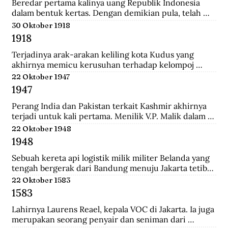
Tionghoa di Indonesia, salah satunya Instruksi 
Beredar pertama kalinya uang Republik Indonesia 
Presiden No.14 Tahun 1967 tentang perayaan 
dalam bentuk kertas. Dengan demikian pula, telah 
masyarakat Tionghoa.
diresmikan bahwa uang Jepang dan Javasche Bank 
30 Oktober 1918
tidak berlaku lagi.
1918
Terjadinya arak-arakan keliling kota Kudus yang 
akhirnya memicu kerusuhan terhadap kelompoj 
Tionghoa disana.
22 Oktober 1947
1947
Perang India dan Pakistan terkait Kashmir akhirnya 
terjadi untuk kali pertama. Menilik V.P. Malik dalam 
Kargil from Surprise to Victory, Perang Indo-Pakistani 
22 Oktober 1948
I itu membawa korban 1.104 jiwa di pihak India dan 
1948
6.000 di pihak Pakistan.
Sebuah kereta api logistik milik militer Belanda yang 
tengah bergerak dari Bandung menuju Jakarta tetiba 
terguling di kawasan Bendul. Sejumlah penumpang 
22 Oktober 1583
tewas seketika dan puluhan lainya mengalami luka-
1583
luka.
Lahirnya Laurens Reael, kepala VOC di Jakarta. Ia juga 
merupakan seorang penyair dan seniman dari 