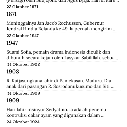
persatuan seniman Belanda mengadakan pameran 
23 Oktober 1871
lukisan untuk seniman Indonesia, sehingga seniman 
1871
Indonesia juga mau memamerkan karyanya.
Meninggalnya Jan Jacob Rochussen, Gubernur 
Jendral Hindia Belanda ke 49. Ia pernah mengirim 
ekspedisi ke Bali, Palembang, Bangka, Sulawesi 
23 Oktober 1947
Selatan, dan lainnya. Ia juga yang meresmikan 
1947
pembukaan tambang batu bara di wilayah Kesultanan 
Banjar yang dinamakan Tambang Batu Bara Oranje 
Suami Sofia, pemain drama Indonesia diculik dan 
Nassau.
dibunuh secara kejam oleh Lasykar Sabilillah, sebuah 
unit bagian dari kelompok DI/TII. Sejak itulah ia 
24 Oktober 1908
harus berjuang untuk mneghidupi anak-anaknya dan 
1908
keluar dari dunia ketenarannya.
R. Katjasungkana lahir di Pamekasan, Madura. Dia 
anak dari pasangan R. Sosrodanukusumo dan Siti 
Rusuli. Sosrodanukusumo, wedana di Sampang dan 
24 Oktober 1909
Bangkalan, merupakan lulusan terbaik Sekolah 
1909
Pegawai Pangreh Praja (Mosvia) di Probolinggo, 
pendiri Sarikat Islam di Sampang, serta aktivis 
Hari lahir insinyur Sedyatmo. Ia adalah penemu 
koperasi garam rakyat yang berjuang agar harga 
kontruksi cakar ayam yang digunakan dalam 
garam tak ditentukan sewenang-wenang oleh 
bangunan-bangunan tinggi. Sedyatmo menyelesaikan 
24 Oktober 1924
Belanda.
pendidikan dari tingkat Hollandsch-Inlandsche 