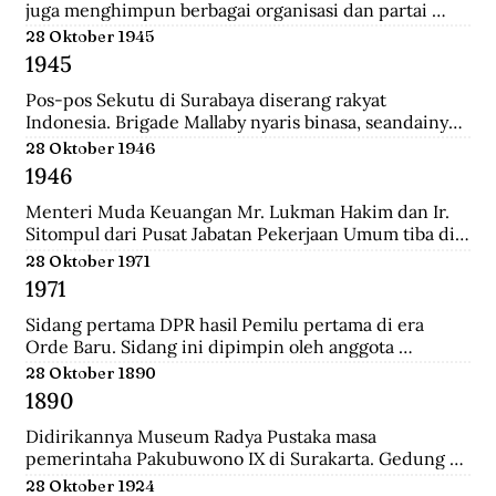
juga menghimpun berbagai organisasi dan partai 
Islam untuk mengajukan mosi kepada pemerintah. 
28 Oktober 1945
Gabungan Politik Indonesia (GAPI) menyatakan 
1945
dukungannya atas langkah-langkah MIAI. Pemerintah 
akhirnya memperhatikan tuntutan MIAI dan GAPI.
Pos-pos Sekutu di Surabaya diserang rakyat 
Indonesia. Brigade Mallaby nyaris binasa, seandainya 
pemimpin-pemimpin Indonesia tidak segera 
28 Oktober 1946
memerintahkan penghentian tembak-menembak.
1946
Menteri Muda Keuangan Mr. Lukman Hakim dan Ir. 
Sitompul dari Pusat Jabatan Pekerjaan Umum tiba di 
Medan dengan pesawat Sekutu dari Palembang. Di 
28 Oktober 1971
lapangan tembak mereka disambut oleh Mr. Mohd. 
1971
Jusuf.
Sidang pertama DPR hasil Pemilu pertama di era 
Orde Baru. Sidang ini dipimpin oleh anggota 
parlemen tertua dibantu anggota parlemen termuda, 
28 Oktober 1890
yaitu K.H. Bisri Sjamsuri (84 tahun) dari Partai NU dan 
1890
Anak Agung Oka Mahendra (25 tahun) dari Golkar.
Didirikannya Museum Radya Pustaka masa 
pemerintaha Pakubuwono IX di Surakarta. Gedung 
ini merupakan rumah kediaman seorang warga 
28 Oktober 1924