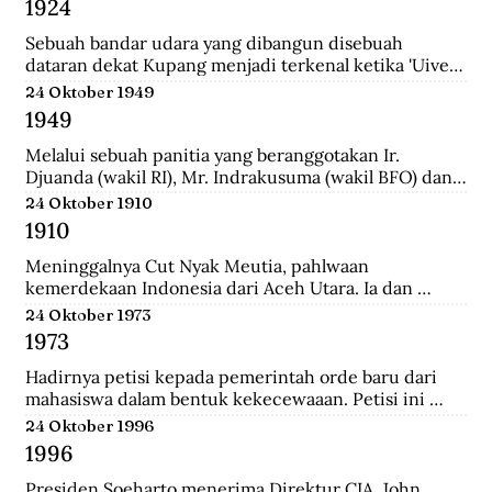
1924
School (HIS) dan MULO di Solo, lalu ke AMS di 
Yogyakarta, kemudian mengambil jurusan Teknik Sipil 
Sebuah bandar udara yang dibangun disebuah 
di Technische Hoogeschool te Bandoeng (sekarang 
dataran dekat Kupang menjadi terkenal ketika 'Uiver', 
ITB).
pesawat Belanda KLM DC-2 yang sedang dicoba 
24 Oktober 1949
menerbangi jalur niaga dari London ke Sydney 
1949
mendarat di situ untuk mengisi bahan bakar.
Melalui sebuah panitia yang beranggotakan Ir. 
Djuanda (wakil RI), Mr. Indrakusuma (wakil BFO) dan 
Hirschfeld (wakil Belanda), membuat perjanjian 
24 Oktober 1910
bahwa RIS akan mengambil alih pijaman-pinjaman 
1910
Hindia Belanda yang semuanya berjumlah 4.300 juta 
gulden.
Meninggalnya Cut Nyak Meutia, pahlwaan 
kemerdekaan Indonesia dari Aceh Utara. Ia dan 
pasukannya terus melakukan perlawanan dengan 
24 Oktober 1973
menyerang dan merampas pos kolonial di wilaya Gayo 
1973
yang melewati hutan.
Hadirnya petisi kepada pemerintah orde baru dari 
mahasiswa dalam bentuk kekecewaaan. Petisi ini 
dipicu karena adanya penyelewengan yang dilakukan 
24 Oktober 1996
oleh pemerintah dan korupsi yang besar.
1996
Presiden Soeharto menerima Direktur CIA, John 