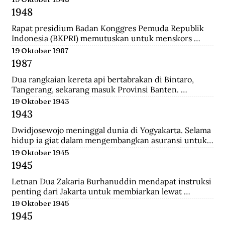
ke-37 yang diantaranya terdiri dari prajurit Gurkha. 
1948
Tak beberapa lama, sekitar pukul 08.00. 
Wongsonegoro membacakan isi persetujuan 
Rapat presidium Badan Konggres Pemuda Republik 
penghentian tembak menembak antara pasukan TKR 
Indonesia (BKPRI) memutuskan untuk menskors 
(Tentara Keamanan Rakyat) dengan tentara Jepang.
Pemuda Sosialis Indonesia (Pesindo).
19 Oktober 1987
1987
Dua rangkaian kereta api bertabrakan di Bintaro, 
Tangerang, sekarang masuk Provinsi Banten. 
Lokomotif dan gerbong pertama masing-masing 
19 Oktober 1943
kereta hancur-lebur. Ratusan penumpang tewas 
1943
mengenaskan. Suara tabrakan terdengar hingga 
beberapa belas meter. Kecelakaan kereta terburuk 
Dwidjosewojo meninggal dunia di Yogyakarta. Selama 
sepanjang sejarah Indonesia. Kecelakaan ini terjadi 
hidup ia giat dalam mengembangkan asuransi untuk 
Senin pagi, sekira jam tujuh. Waktu padat penumpang 
anak negeri. Hingga OL Mij Boemipoetera dan 
19 Oktober 1945
untuk Kereta api (KA) 225 trayek Rangkasbitung—
Merdika sebagai usaha asuransi mendapat pengakuan 
1945
Jakarta Kota. Kereta ini mengangkut 1.887 
badan hukum.
penumpang.
Letnan Dua Zakaria Burhanuddin mendapat instruksi 
penting dari Jakarta untuk membiarkan lewat 
serangkaian kereta api memuat 90 Kaigun (Angkatan 
19 Oktober 1945
Laut Jepang) yang akan melintasi Stasiun Bekasi. 
1945
Namun saat tiba, rakyat dan pejuang Bekasi langsung 