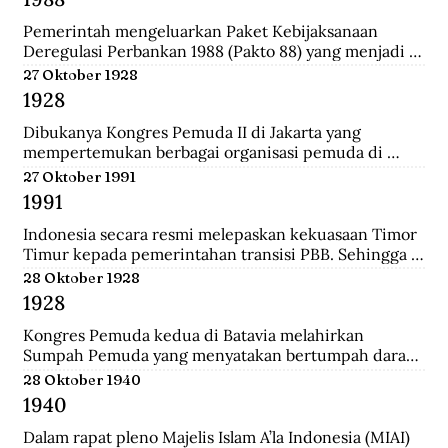
Darurat Sipil di Kalsel.
Pemerintah mengeluarkan Paket Kebijaksanaan 
Deregulasi Perbankan 1988 (Pakto 88) yang menjadi 
titik balik dari berbagai kebijaksanaan penertiban 
27 Oktober 1928
perbankan 1971-1972. Salah satu fundamental dalam  
1928
dalam Pakto 88 adalah perijinan untuk bank devisa 
yang hanya mensyaratkan tingkat kesehatan dan aset 
Dibukanya Kongres Pemuda II di Jakarta yang 
bank telah mencapai minimal Rp. 100 juta.
mempertemukan berbagai organisasi pemuda di 
seluruh Hindia Belanda. Dari kongres ini melahirkan 
27 Oktober 1991
Sumpah Pemuda.
1991
Indonesia secara resmi melepaskan kekuasaan Timor 
Timur kepada pemerintahan transisi PBB. Sehingga 
kini wilayah tersebut bukan lagi bagian dari provinsi 
28 Oktober 1928
Indonesia.
1928
Kongres Pemuda kedua di Batavia melahirkan 
Sumpah Pemuda yang menyatakan bertumpah darah 
satu tanah air Indonesia, berbangsa satu bangsa 
28 Oktober 1940
Indonesia, dan menjunjung bahasa persatuan bahasa 
1940
Indonesia.
Dalam rapat pleno Majelis Islam A’la Indonesia (MIAI) 