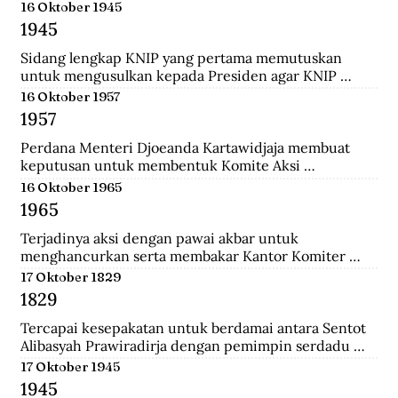
menempuh pendidikan dokter, ia rajin menulis dan 
16 Oktober 1945
mengantarkannya menjadi jurnalis. Ia pernah 
1945
mendirikan Pewarta Wolanda, sebuah surat kabar 
bebahasa melayu yang ia terbitkan di Belanda.
Sidang lengkap KNIP yang pertama memutuskan 
untuk mengusulkan kepada Presiden agar KNIP 
diberi hak legislatif selama MPR dan DPR belum 
16 Oktober 1957
terbentuk.
1957
Perdana Menteri Djoeanda Kartawidjaja membuat 
keputusan untuk membentuk Komite Aksi 
Pembebasan Irian Barat di tiap penjuru Indonesia. Di 
16 Oktober 1965
Jakarta telah berlangsung demonstrasi pemuda yang 
1965
diikuti oleh 100.000 orang untuk menuntut 
pembebasan Irian Barat.
Terjadinya aksi dengan pawai akbar untuk 
menghancurkan serta membakar Kantor Komiter 
Daerah Besar PKI di Jalan Pahlawan, Surabaya.
17 Oktober 1829
1829
Tercapai kesepakatan untuk berdamai antara Sentot 
Alibasyah Prawiradirja dengan pemimpin serdadu 
Belanda sehingga Sentot menghentikan peperangan. 
17 Oktober 1945
Sentot Alibasyah (Pasha 'yang tinggi') menjadi 
1945