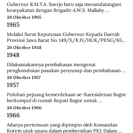
Gubernur R.M.T.A. Soerjo baru saja menandatangani 
kesepakatan dengan Brigadir A.W.S. Mallaby. 
Pertemuan yang terbilang sukses itu melahirkan 
26 Oktober 1965
empat kesepakatan: 1. Pihak Inggris (baca:Sekutu) 
1965
mengakui keberadaan Republik Indonesia sebatas 
distrik Surabaya. 2. Pihak Inggris tidak akan 
Melalui Surat Keputusan Gubernur Kepada Daerah 
membawa masuk pasukan Belanda dan tidak ada 
Provinsi Jawa Barat No. 149/X/B.IV/HUK/PENG/65, 
pasukan Belanda yang disusupkan pada pasukan 
Mashudi memberhentikan sementara waktu delapan 
26 Oktober 1948
Inggris yang mendarat di Surabaya. 3. Pasukan Inggris 
anggota PKI yang duduk dalam DPRD-GR. Mereka 
1948
hanya dibolehkan berada pada radius 800 meter dari 
adalah Suharna Affandi, Abbas Usman, Akhmad 
pelabuhan. 4. Untuk memperlancar komunikasi 
Suganda, Enok Rokhayati, Mustofa, Cece Suryadi, 
Dilaksanakannya pembahasan mengenai 
antara pihak Inggris dengan Republik dalam 
Sukra Prawira Sentana, dan Suhlan Sujana.
pengkondisian pasukan penyusup dan pembahasan 
keseharian, maka dibentuk Biro Kontak 
taktik untuk melawan pasukan Negara Pasundan dan 
26 Oktober 1957
beranggotakan perwakilan dari kedua belah pihak.
DI/TII.
1957
Puluhan pejuang kemerdekaan se-Karesidenan Bogor 
berkumpul di rumah Bupati Bogor untuk 
menyepakati gedung di Jalan Cikeumeuh sebagai 
26 Oktober 1966
Museum Perjoangan.
1966
Adanya pertemuan yang dipimpin oleh Komandan 
Korem utuk upaya dalam pembersihan PKI. Dalam 