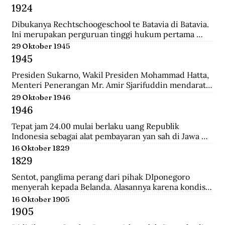
Belanda bernama Johannes Busselaar yang berisikan 
1924
koleksi wayang kulit, buku kuno, dan arca.
Dibukanya Rechtschoogeschool te Batavia di Batavia. 
Ini merupakan perguruan tinggi hukum pertama 
yang didirikan oleh Gubernur Jenderal J.B van heutsz. 
29 Oktober 1945
Saat ini menjadi Fakultas Hukum Universitas 
1945
Indonesia.
Presiden Sukarno, Wakil Presiden Mohammad Hatta, 
Menteri Penerangan Mr. Amir Sjarifuddin mendarat 
di Surabaya atas permintaan Sekutu. Mereka disertai 
29 Oktober 1946
beberapa perwira Inggris dan wartawan-wartawan 
1946
luar negeri.
Tepat jam 24.00 mulai berlaku uang Republik 
Indonesia sebagai alat pembayaran yan sah di Jawa 
dan Madura. Dengan demikian uang yang berlalu 
16 Oktober 1829
sebelumnya tidak lagi berlaku.
1829
Sentot, panglima perang dari pihak DIponegoro 
menyerah kepada Belanda. Alasannya karena kondisi 
perekonomian yang memburuk akibat perang yang 
16 Oktober 1905
tak kunung usai.
1905