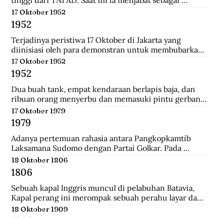
tinggi dari TNI AD. Saat ini ia menjabat sebagai 
Menteri Pertahanan.
17 Oktober 1952
1952
Terjadinya peristiwa 17 Oktober di Jakarta yang 
diinisiasi oleh para demonstran untuk membubarkan 
Parlemen Indonesia akibat korupsi yang meluas dan 
17 Oktober 1952
memburuk di Indonesia.
1952
Dua buah tank, empat kendaraan berlapis baja, dan 
ribuan orang menyerbu dan memasuki pintu gerbang 
Istana Merdeka, kediaman Presiden Sukarno. Mereka 
17 Oktober 1979
berkerumun dan menggelar spanduk yang 
1979
bertuliskan "Bubarkan Parlemen"!.
Adanya pertemuan rahasia antara Pangkopkamtib 
Laksamana Sudomo dengan Partai Golkar. Pada 
pertemuan ini mengecam gagasan ABRI mesti 
18 Oktober 1806
berpihak pada penguasa jelang Pemilu 1982.
1806
Sebuah kapal Inggris muncul di pelabuhan Batavia, 
Kapal perang ini merompak sebuah perahu layar dan 
perahu fregat. Setelah kejatuhan Tanjung Harapan, 
18 Oktober 1909
Inggris berupaya untuk memblokade Pulau Jawa , 