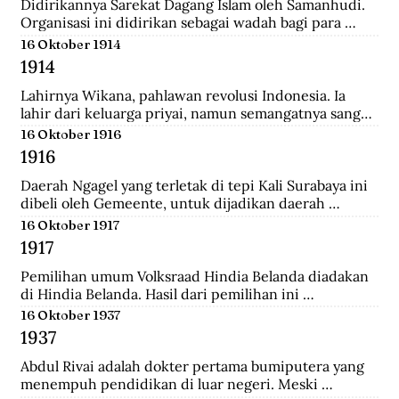
Didirikannya Sarekat Dagang Islam oleh Samanhudi. 
Organisasi ini didirikan sebagai wadah bagi para 
pengusaha batik di Surakarta. Organisasi ini 
16 Oktober 1914
merupakan organisasi pertama yang lahir dari 
1914
Indonesia untuk menentang politik kekuasaan 
Belanda.
Lahirnya Wikana, pahlawan revolusi Indonesia. Ia 
lahir dari keluarga priyai, namun semangatnya sangat 
tinggi dalam memperjuangkan kemerdekaan dari 
16 Oktober 1916
tangan penjajah.
1916
Daerah Ngagel yang terletak di tepi Kali Surabaya ini 
dibeli oleh Gemeente, untuk dijadikan daerah 
industri baru di Surabaya.
16 Oktober 1917
1917
Pemilihan umum Volksraad Hindia Belanda diadakan 
di Hindia Belanda. Hasil dari pemilihan ini 
memberikan kemenangan kepada Perkumpulan 
16 Oktober 1937
Pembebasan Hindia Belanda yang mengalahkan Partai 
1937
Etika Kristen Protestan dan Partai Katolik Hindia.
Abdul Rivai adalah dokter pertama bumiputera yang 
menempuh pendidikan di luar negeri. Meski 