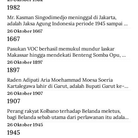
Surabaya.
1982
Mr. Kasman Singodimedjo meninggal di Jakarta, 
adalah Jaksa Agung Indonesia periode 1945 sampai 
1946 dan juga mantan Menteri Muda Kehakiman pada 
26 Oktober 1667
Kabinet Amir Sjarifuddin II. Selain itu ia juga adalah 
1667
Ketua KNIP (Komite Nasional Indonesia Pusat) yang 
menjadi cikal bakal dari DPR.
Pasukan VOC berhasil memukul mundur laskar 
Makassar hingga mendekati Benteng Somba Opu, 
istana Sultan Hassanudin, bahkan pasukan yang 
26 Oktober 1897
dipimpin Cornelis Speelman sudah sampai di depan 
1897
pintu benteng. Gowa mengalami kekalahan dalam 
peperangan. Speelman dan Arung Palakka merasa 
Raden Adipati Aria Moehammad Moesa Soeria 
bahwa inilah saat untuk menawarkan perundingan 
Kartalegawa lahir di Garut, adalah Bupati Garut ke-6 
kepada Sultan Hasanuddin.
yang menjabat dari tahun 1929-1944. Moesa Soeria 
26 Oktober 1907
Kartalegawa mempelopori pendirian Partai Rakyat 
1907
Pasundan (PRP) pada tahun 1946 dan Negara 
Pasundan pada tahun 1947.
Perang rakyat Kolbano terhadap Belanda meletus, 
bagi Belanda sebab utama dari perlawanan itu adalah 
terbunuhnya 19 serdadu dan beberapa orang sipil 
26 Oktober 1945
Belanda oleh Boi Kapitan dan anak buahnya.
1945