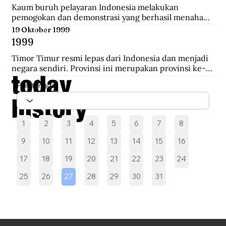
melakukan pengepungan hingga terjadi penembakan 
Kaum buruh pelayaran Indonesia melakukan 
yang akhirnya saling serbu.
pemogokan dan demonstrasi yang berhasil menahan 
sebelas kapal Belanda di Pelabuhan New York yang 
19 Oktober 1999
akan mengangkut perlengkapan perang yang 
1999
diperoleh dari Pemerintah AS.
Timor Timur resmi lepas dari Indonesia dan menjadi 
negara sendiri. Provinsi ini merupakan provinsi ke-27 
Indonesia selama 24 tahun.
Pilih tanggal
1
2
3
4
5
6
7
8
9
10
11
12
13
14
15
16
17
18
19
20
21
22
23
24
25
26
27
28
29
30
31