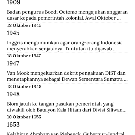
1909
yang merupakan langkah awal sebelum 
merealisasikan rencana besarnya , yakni menguasai 
Badan pengurus Boedi Oetomo mengajukan anggaran 
Pulau Jawa.
dasar kepada pemerintah kolonial. Awal Oktober 
1909, Boedi Oetomo menyelenggrakan konggres 
18 Oktober 1945
untuk menentukan arah perjuangan organisasi. 
1945
Konggres itu berjalan alot, kaum tua seperti Wahidin 
Sudirohusodo dan Radjiman Wedyodiningrat 
Inggris mengumumkan agar orang-orang Indonesia 
menghendaki pendidikan untuk kaum priyayi, 
menyerahkan senjatanya. Tuntutan itu dijawab 
sementara kaum muda seperti Tjipto Mangunkusumo 
dengan giatnya pembentukan laskar-laskar di Medan 
18 Oktober 1947
dan Soetomo justru menghendaki pendidikan bagi 
dan sekitarnya, seperti Berastagi dan Pematang 
1947
seluruh rakyat.
Siantar. Anggota laskar bahkan mencari senjata yang 
dibuang Jepang ke dasar laut, dekat pelabuhan 
Van Mook mengeluarkan dekrit pengakuan DIST dan 
Belawan.
menetapkannya sebagai Dewan Sementara Sumatra 
Timur. Republik mengecam pembentukan NST, 
18 Oktober 1948
menyebut para pemimpinnya sebagai “boneka” 
1948
Belanda. Untuk menghalau propaganda Republik, NST 
membuat suratkabar Mestika dan majalah Medan 
Blora jatuh ke tangan pasukan pemerintah yang 
Buletin. Program utama NST dalam sektor ekonomi 
diwakili oleh Batalyon Kala Hitam dari Divisi Siliwangi. 
adalah pemulihan kembali perkebunan dan hak 
Seperti biasanya, saat pembebasan sebuah kawasan, 
18 Oktober 1653
istimewa penduduk asli atas tanah.
terdapat sejumlah musuh yang menjadi tawanan. 
1653
Salah seorang tawanan terlihat bersikap menantang 
dan seolah tak mau menyerah.
Kelahiran Abraham van Riebeeck, Gubernur-Jendral 