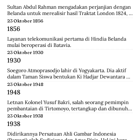
relatif singkat, 179 tahun, dan hanya diperintah oleh 8 
generasi sultan dan dinasti Al-Qadrie, sejak 
Sultan Abdul Rahman mengadakan perjanjian dengan 
kelahirannya 1771 sampai dengan Proklamasi 
Belanda untuk merealisir hasil Traktat London 1824, 
Kemerdekaan RI 1945. Pendiri kesultanan ini adalah 
isinya merupakan pengakuan Sultan bahwa 
23 Oktober 1856
Syarif Abdurrahman Al-Qadrie, putera Sayyed 
pemegang kekuasaan tertinggi adalah Pemerintahan 
1856
Hussein Al-Qadrie, atau Habib Hussein Al-Qadrie.
Hindia Belanda.
Layanan telekomunikasi pertama di Hindia Belanda 
mulai beroperasi di Batavia.
23 Oktober 1930
1930
Soegoro Atmoprasodjo lahir di Yogyakarta. Dia aktif 
dalam Taman Siswa bentukan Ki Hadjar Dewantara 
dan aktivis Partai Indonesia (Partindo). Pada 1935, dia 
23 Oktober 1948
dibuang ke Digul, Tanah Merah, Papua, dengan 
1948
tuduhan terlibat pemberontakan Partai Komunis 
Indonesia terhadap Belanda pada 1926/1927 di Jawa 
Letnan Kolonel Yusuf Bakri, salah seorang pemimpin 
Tengah.
pembantaian di Tirtomoyo, tertangkap dan dibunuh 
di Wonogiri.
23 Oktober 1938
1938
Didirikannya Persatuan Ahli Gambar Indonesia 
(Persagi) oleh Sudjojono dan Agus Djaja. Hal ini karena 