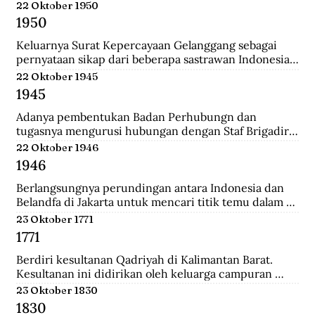
Belanda.
22 Oktober 1950
1950
Keluarnya Surat Kepercayaan Gelanggang sebagai 
pernyataan sikap dari beberapa sastrawan Indonesia 
yang menginginkan untuk menjaga kebudayaan 
22 Oktober 1945
Indonesia diantaranya Asrul Sani dan Rivai Apin. 
1945
Sehingga revolusi harus mempunyai nilai baru yang 
bisa menjadi kebudayaan rayat dengan sifatnya 
Adanya pembentukan Badan Perhubungn dan 
sendiri.
tugasnya mengurusi hubungan dengan Staf Brigadir 
Jenderal N Mac Donalnd, Komandan Brigade Infanteri 
22 Oktober 1946
India ke 37 yang menjadi penguasa tertinggi di 
1946
Bandung. Melalui badan ini, Inggris meminta 
Indonesia sepakat mengumpulkan seluruh 
Berlangsungnya perundingan antara Indonesia dan 
persenjataan untuk diserahakan kepadanya namun 
Belandfa di Jakarta untuk mencari titik temu dalam 
ditolak dengan semangat revolusi.
penyelesaian masalah kedua negara. Namun gagal dan 
23 Oktober 1771
dilanjutkan pada perundingan Linggarjati di Cirebon.
1771
Berdiri kesultanan Qadriyah di Kalimantan Barat. 
Kesultanan ini didirikan oleh keluarga campuran 
antara Arab, Melayu, Bugis dan Dayak. Kehidupan 
23 Oktober 1830
pemerintahan kesultanan ini hanya berlangsung 
1830