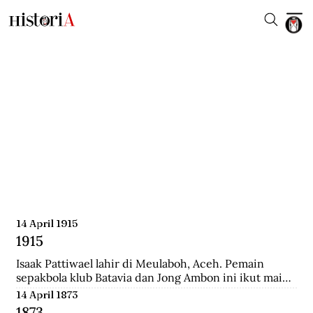
14 April 1915
1915
Isaak Pattiwael lahir di Meulaboh, Aceh. Pemain 
sepakbola klub Batavia dan Jong Ambon ini ikut main 
dalam Piala Dunia 1938 di Prancis.
14 April 1873
1873