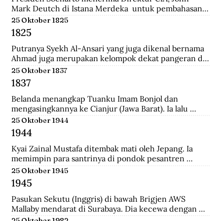
Mark Deutch di Istana Merdeka  untuk pembahasan 
perkembangan Indonesia.
25 Oktober 1825
1825
Putranya Syekh Al-Ansari yang juga dikenal bernama 
Ahmad juga merupakan kelompok dekat pangeran di 
Tegalrejo sebelum Perang Jawa dan tewas 
25 Oktober 1837
mempertahankan markas Diponegoro di Selarong.
1837
Belanda menangkap Tuanku Imam Bonjol dan 
mengasingkannya ke Cianjur (Jawa Barat). Ia lalu 
dipindahkan ke Ambon (Maluku), terus ke Manado 
25 Oktober 1944
(Sulawesi Utara) sampai wafat.
1944
Kyai Zainal Mustafa ditembak mati oleh Jepang. Ia 
memimpin para santrinya di pondok pesantren 
Sukamanah, menghadapi serangan pihak jepang. 
25 Oktober 1945
Peristiwa itu dipicu oleh kedatangan empat opsir 
1945
Jepang ke pondok sehari sebelumnya untuk 
membawa Kyai  Zainal menghadap pemerintah 
Pasukan Sekutu (Inggris) di bawah Brigjen AWS 
Jepang di Tasikmalaya.
Mallaby mendarat di Surabaya. Dia kecewa dengan 
keputusan para petinggi Sekutu terhadap rakyat 
25 Oktober 1982