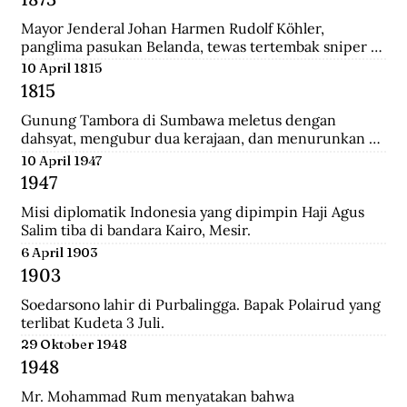
Mayor Jenderal Johan Harmen Rudolf Köhler, 
panglima pasukan Belanda, tewas tertembak sniper 
Aceh di depan Masjid Raya Banda Aceh.
10 April 1815
1815
Gunung Tambora di Sumbawa meletus dengan 
dahsyat, mengubur dua kerajaan, dan menurunkan 
suhu global sehingga disebut tahun tanpa musim 
10 April 1947
panas.
1947
Misi diplomatik Indonesia yang dipimpin Haji Agus 
Salim tiba di bandara Kairo, Mesir.
6 April 1903
1903
Soedarsono lahir di Purbalingga. Bapak Polairud yang 
terlibat Kudeta 3 Juli.
29 Oktober 1948
1948
Mr. Mohammad Rum menyatakan bahwa 