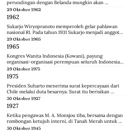
perundingan dengan Belanda mungkin akan 
dilanjutkan bulan depan, dan akan mendatangkan 
29 Oktober 1962
kepastian.
1962
Sukarjo Wiryopranoto memperoleh gelar pahlawan 
nasional RI. Pada tahun 1931 Sukarjo menjadi anggota 
Volksraad bersama dr. Sutomo, ia mendirikan 
29 Oktober 1965
Persatuan Bangsa Indonesia (PBI). Kemudia tahun 
1965
1936, pindah ke Partai Indonesia Raya (Parindra). 
Seteleh kemerdekaan, Sukarjo pernah menduduki 
Kongres Wanita Indonesia (Kowani), payung 
jabatan Duta Besar Indonesia Republik Indonesia di 
organisasi-organisasi perempuan seluruh Indonesia, 
Vatikan, Duta Besar Luar Biasa di Italia.
mengeluarkan Gerwani sebagai anggota.
29 Oktober 1975
1975
Presiden Suharto menerima surat kepercayaan dari 
Chile melalui duta besarnya. Surat itu berisikan 
adanya hubungan diplomatik antara Indonesia-CHile.
30 Oktober 1927
1927
Ketika pengawas M. A. Monsjou tiba, bersama dengan 
rombongan ketujuh interni, di Tanah Merah untuk 
menggantikan Kapten Becking sebagai penguasa 
30 Oktober 1945