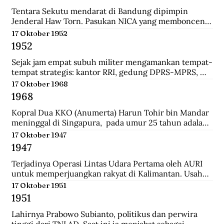
panglima di pasukan Diponegoro waktu masih 
berumur 17 tahun. Ia adalah keturunan bupati 
Tentara Sekutu mendarat di Bandung dipimpin 
Madiun.
Jenderal Haw Torn. Pasukan NICA yang membonceng 
Sekutu berusaha mengembalikan kekuasaan Belanda 
17 Oktober 1952
di Indonesia. Secara sepihak Sekutu meminta agar 
1952
senjata yang dilucuti pasukan TKR dari tentara 
Jepang diserahkan kepada Sekutu.
Sejak jam empat subuh militer mengamankan tempat-
tempat strategis: kantor RRI, gedung DPRS-MPRS, 
dan stasiun-stasiun keretapi. Pukul delapan pagi, 
17 Oktober 1968
kerumuman massa menjalar; mereka diangkut dari 
1968
pabrik-pabrik di luar kota, sisanya dari Jakarta 
dikelola jagoan-jagoan Betawi. Tentara mengorganisir 
Kopral Dua KKO (Anumerta) Harun Tohir bin Mandar 
demonstrasi itu, dengan dukungan tank dan artileri, 
meninggal di Singapura,  pada umur 25 tahun adalah 
bergerak ke istana presiden, menuntut pembubaran 
salah satu dari dua anggota KKO Korps Komando; kini 
17 Oktober 1947
parlemen.
disebut Korps Marinir Indonesia yang ditangkap di 
1947
Singapura pada saat terjadinya Konfrontasi dengan 
Malaysia. Bersama dengan seorang anggota KKO 
Terjadinya Operasi Lintas Udara Pertama oleh AURI 
lainnya bernama Usman, ia dihukum gantung oleh 
untuk memperjuangkan rakyat di Kalimantan. Usaha 
pemerintah Singapura pada Oktober 1968 dengan 
ini berhasil menerobos blokade udara Belanda dan 
17 Oktober 1951
tuduhan meletakkan bom di wilayah pusat kota 
berhasil menerjunkan pasukan didaratan Kalimantan 
1951
Singapura yang padat pada 10 Maret 1965.
dan membantu pasukan gerilaya dalam melawan 
NICA.
Lahirnya Prabowo Subianto, politikus dan perwira 