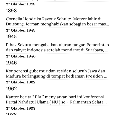
pertemuan ini mengubah jumlah wakil dari kedua 
27 Oktober 1898
golongan yakni 27 dari Golongan Politik dan 21 dari 
1898
Golongan Karya.
Cornelia Hendrika Razoux Schultz-Metzer lahir di 
Duisburg, Jerman menghabiskan sebagian besar masa 
kecilnya di Arnhem. Dia mengenyam pendidikan di 
27 Oktober 1945
Kweekschool untuk menjadi guru. Keputusan 
1945
Pemerintah Kolonial untuk mengangkat Cornelia 
sebagai anggota Dewan Rakyat memancing protes 
Pihak Sekutu mengabaikan uluran tangan Pemerintah 
para perempuan Indonesia.  Para perempuan 
dan rakyat Indonesia setelah mendarat di Surabaya, 
menginginkan seorang wakil perempuan Indonesia di 
dan menyerbu penjara Republik untuk membebaskan 
27 Oktober 1946
Volksraad. Tapi alih-alih memilih perempuan 
perwira-perwira Sekutu dan pegawai RAPWI (Relief 
1946
Indonesia, pemerintah Belanda menunjuk seorang 
of Allied Prisoners of War and Internees) yang 
perempuan Belanda yang aktif di organisasi 
ditawan Republik.
Konperensi gubernur dan residen seluruh Jawa dan 
perempuan sayap IEV.
Madura berlangsung di tempat kediaman Presiden 
Sukarno hari ini di Yogyakarta. Konperensi 
27 Oktober 1962
membicarakan masalah kerjasama yang lebih erat 
1962
antara pemerintah dan pihak swasta.a setelah 
mendarat di Surabaya, dan menyerbu penjara 
Kantor berita “ PIA ” menyiarkan hari ini konferensi 
Republik untuk membebaskan perwira-perwira 
Partai Nahdatul Ulama ( NU ) se - Kalimantan Selatan 
Sekutu dan pegawai RAPWI (Relief of Allied Prisoners 
meminta kepada Presiden Sukarno supaya mengubah 
27 Oktober 1988
of War and Internees) yang ditawan Republik.
status Keadaan Darurat Militer menjadi Keadaan 
1988