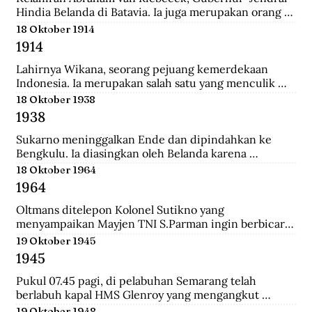
Hindia Belanda di Batavia. Ia juga merupakan orang 
yang memulai perkebunan kopi pertama di Jawa 
18 Oktober 1914
Barat.
1914
Lahirnya Wikana, seorang pejuang kemerdekaan 
Indonesia. Ia merupakan salah satu yang menculik 
Sukaro dan Hatta dalam Peristiwa Rengasdengklok.
18 Oktober 1938
1938
Sukarno meninggalkan Ende dan dipindahkan ke 
Bengkulu. Ia diasingkan oleh Belanda karena 
dianggap membahayakan pemerintahan Belanda.
18 Oktober 1964
1964
Oltmans ditelepon Kolonel Sutikno yang 
menyampaikan Mayjen TNI S.Parman ingin berbicara 
dengannya. Oltmans bertemu dengan Parman 
19 Oktober 1945
sehingga ini pertemuan yang mendekatkan mereka. 
1945
Bahkan Parman pernah meminta tolong untuk 
bertemu dengan Verrips yang diduga merampok uang 
Pukul 07.45 pagi, di pelabuhan Semarang telah 
Bank Indonesia.
berlabuh kapal HMS Glenroy yang mengangkut 
tentara Sekutu, yaitu pasukan Inggris dari brigade 
19 Oktober 1948