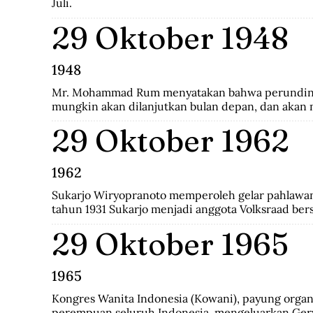
Juli.
29 Oktober 1948
1948
Mr. Mohammad Rum menyatakan bahwa perunding
mungkin akan dilanjutkan bulan depan, dan akan
kepastian.
29 Oktober 1962
1962
Sukarjo Wiryopranoto memperoleh gelar pahlawan 
tahun 1931 Sukarjo menjadi anggota Volksraad bers
mendirikan Persatuan Bangsa Indonesia (PBI). Kem
29 Oktober 1965
pindah ke Partai Indonesia Raya (Parindra). Setel
Sukarjo pernah menduduki jabatan Duta Besar Ind
Indonesia di Vatikan, Duta Besar Luar Biasa di Itali
1965
Kongres Wanita Indonesia (Kowani), payung organi
perempuan seluruh Indonesia, mengeluarkan Gerw