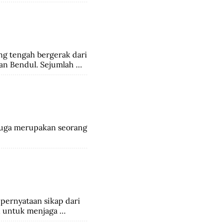
pihak India dan 6.000 
ng tengah bergerak dari 
an Bendul. Sejumlah 
ngalami luka-luka.
 juga merupakan seorang 
ernyataan sikap dari 
 untuk menjaga 
ivai Apin. Sehingga 