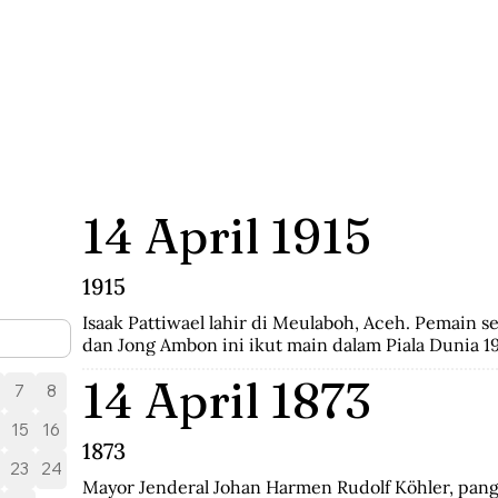
14 April 1915
1915
Isaak Pattiwael lahir di Meulaboh, Aceh. Pemain se
dan Jong Ambon ini ikut main dalam Piala Dunia 19
14 April 1873
7
8
15
16
1873
23
24
Mayor Jenderal Johan Harmen Rudolf Köhler, pang