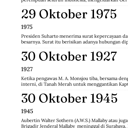
29 Oktober 1975
1975
Presiden Suharto menerima surat kepercayaan dari
besarnya. Surat itu berisikan adanya hubungan dip
Indonesia-CHile.
30 Oktober 1927
1927
Ketika pengawas M. A. Monsjou tiba, bersama den
interni, di Tanah Merah untuk menggantikan Kapt
penguasa Digoel, pihak pemegang wewenang atau 
30 Oktober 1945
penduduk kamp tercatat 930 terdiri 538 interni d
keluarga.
1945
Aubertin Walter Sothern (A.W.S.) Mallaby atau juga
Brigadir Jenderal Mallaby  meninggal di Surabaya, I