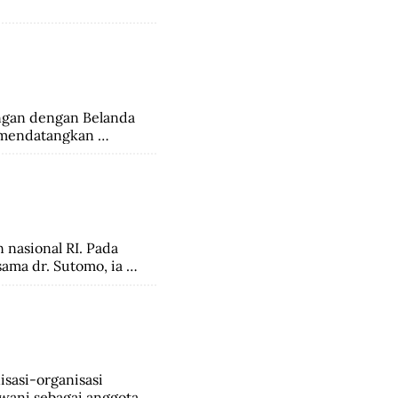
an dengan Belanda 
 mendatangkan 
nasional RI. Pada 
ama dr. Sutomo, ia 
udia tahun 1936, 
eh kemerdekaan, 
onesia Republik 
a.
sasi-organisasi 
ani sebagai anggota.