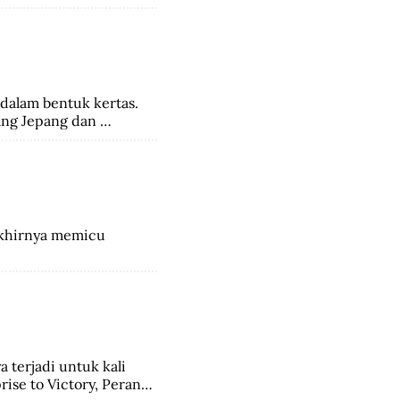
eri. Ada beberapa 
a di Indonesia, salah 
ang perayaan masyarakat 
dalam bentuk kertas. 
ng Jepang dan 
akhirnya memicu 
 terjadi untuk kali 
ise to Victory, Perang 