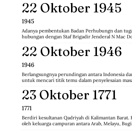
22 Oktober 1945
revolusi harus mempunyai nilai baru yang bisa men
dengan sifatnya sendiri.
1945
Adanya pembentukan Badan Perhubungn dan tuga
hubungan dengan Staf Brigadir Jenderal N Mac D
Brigade Infanteri India ke 37 yang menjadi penguas
22 Oktober 1946
Bandung. Melalui badan ini, Inggris meminta Indon
mengumpulkan seluruh persenjataan untuk diser
namun ditolak dengan semangat revolusi.
1946
Berlangsungnya perundingan antara Indonesia dan 
untuk mencari titik temu dalam penyelesaian masa
Namun gagal dan dilanjutkan pada perundingan Lin
23 Oktober 1771
1771
Berdiri kesultanan Qadriyah di Kalimantan Barat. K
oleh keluarga campuran antara Arab, Melayu, Bugis
Kehidupan pemerintahan kesultanan ini hanya berl