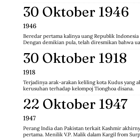
berdampak pada masyarakat Tionghoa di dalam neg
30 Oktober 1946
peraturan pemerintah yang mengatur orang Tiongho
satunya Instruksi Presiden No.14 Tahun 1967 tent
Tionghoa.
1946
Beredar pertama kalinya uang Republik Indonesia 
Dengan demikian pula, telah diresmikan bahwa ua
Javasche Bank tidak berlaku lagi.
30 Oktober 1918
1918
Terjadinya arak-arakan keliling kota Kudus yang 
kerusuhan terhadap kelompoj Tionghoa disana.
22 Oktober 1947
1947
Perang India dan Pakistan terkait Kashmir akhirnya
pertama. Menilik V.P. Malik dalam Kargil from Surpr