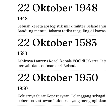
Indo-Pakistani I itu membawa korban 1.104 jiwa di 
22 Oktober 1948
di pihak Pakistan.
1948
Sebuah kereta api logistik milik militer Belanda ya
Bandung menuju Jakarta tetiba terguling di kawas
penumpang tewas seketika dan puluhan lainya me
22 Oktober 1583
1583
Lahirnya Laurens Reael, kepala VOC di Jakarta. Ia
penyair dan seniman dari Belanda.
22 Oktober 1950
1950
Keluarnya Surat Kepercayaan Gelanggang sebagai p
beberapa sastrawan Indonesia yang menginginkan
kebudayaan Indonesia diantaranya Asrul Sani dan R