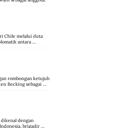
 Chile melalui duta 
lomatik antara 
gan rombongan ketujuh 
en Becking sebagai 
administratur, 
an 382 anggota 
 dikenal dengan 
ndonesia, brigadir 