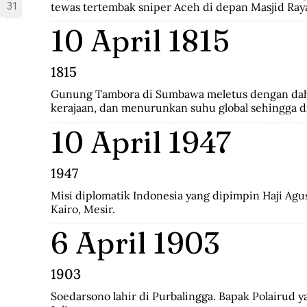
31
tewas tertembak sniper Aceh di depan Masjid Ray
10 April 1815
1815
Gunung Tambora di Sumbawa meletus dengan dah
kerajaan, dan menurunkan suhu global sehingga di
musim panas.
10 April 1947
1947
Misi diplomatik Indonesia yang dipimpin Haji Agus 
Kairo, Mesir.
6 April 1903
1903
Soedarsono lahir di Purbalingga. Bapak Polairud ya