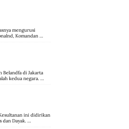
jadi kebudayaan rayat 
snya mengurusi 
onalnd, Komandan 
a tertinggi di 
esia sepakat 
ahakan kepadanya 
Belandfa di Jakarta 
lah kedua negara. 
ggarjati di Cirebon.
esultanan ini didirikan 
 dan Dayak. 
angsung relatif 