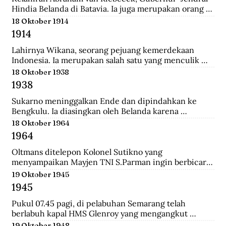
Hindia Belanda di Batavia. Ia juga merupakan orang 
yang memulai perkebunan kopi pertama di Jawa 
18 Oktober 1914
Barat.
1914
Lahirnya Wikana, seorang pejuang kemerdekaan 
Indonesia. Ia merupakan salah satu yang menculik 
Sukaro dan Hatta dalam Peristiwa Rengasdengklok.
18 Oktober 1938
1938
Sukarno meninggalkan Ende dan dipindahkan ke 
Bengkulu. Ia diasingkan oleh Belanda karena 
dianggap membahayakan pemerintahan Belanda.
18 Oktober 1964
1964
Oltmans ditelepon Kolonel Sutikno yang 
menyampaikan Mayjen TNI S.Parman ingin berbicara 
dengannya. Oltmans bertemu dengan Parman 
19 Oktober 1945
sehingga ini pertemuan yang mendekatkan mereka. 
1945
Bahkan Parman pernah meminta tolong untuk 
bertemu dengan Verrips yang diduga merampok uang 
Pukul 07.45 pagi, di pelabuhan Semarang telah 
Bank Indonesia.
berlabuh kapal HMS Glenroy yang mengangkut 
tentara Sekutu, yaitu pasukan Inggris dari brigade 
19 Oktober 1948