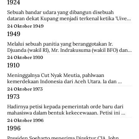
1924
School (HIS) dan MULO di Solo, lalu ke AMS di 
Yogyakarta, kemudian mengambil jurusan Teknik Sipil 
Sebuah bandar udara yang dibangun disebuah 
di Technische Hoogeschool te Bandoeng (sekarang 
dataran dekat Kupang menjadi terkenal ketika 'Uiver', 
ITB).
pesawat Belanda KLM DC-2 yang sedang dicoba 
24 Oktober 1949
menerbangi jalur niaga dari London ke Sydney 
1949
mendarat di situ untuk mengisi bahan bakar.
Melalui sebuah panitia yang beranggotakan Ir. 
Djuanda (wakil RI), Mr. Indrakusuma (wakil BFO) dan 
Hirschfeld (wakil Belanda), membuat perjanjian 
24 Oktober 1910
bahwa RIS akan mengambil alih pijaman-pinjaman 
1910
Hindia Belanda yang semuanya berjumlah 4.300 juta 
gulden.
Meninggalnya Cut Nyak Meutia, pahlwaan 
kemerdekaan Indonesia dari Aceh Utara. Ia dan 
pasukannya terus melakukan perlawanan dengan 
24 Oktober 1973
menyerang dan merampas pos kolonial di wilaya Gayo 
1973
yang melewati hutan.
Hadirnya petisi kepada pemerintah orde baru dari 
mahasiswa dalam bentuk kekecewaaan. Petisi ini 
dipicu karena adanya penyelewengan yang dilakukan 
24 Oktober 1996
oleh pemerintah dan korupsi yang besar.
1996
Presiden Soeharto menerima Direktur CIA, John 