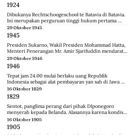
Belanda bernama Johannes Busselaar yang berisikan 
1924
koleksi wayang kulit, buku kuno, dan arca.
Dibukanya Rechtschoogeschool te Batavia di Batavia. 
Ini merupakan perguruan tinggi hukum pertama 
yang didirikan oleh Gubernur Jenderal J.B van heutsz. 
29 Oktober 1945
Saat ini menjadi Fakultas Hukum Universitas 
1945
Indonesia.
Presiden Sukarno, Wakil Presiden Mohammad Hatta, 
Menteri Penerangan Mr. Amir Sjarifuddin mendarat 
di Surabaya atas permintaan Sekutu. Mereka disertai 
29 Oktober 1946
beberapa perwira Inggris dan wartawan-wartawan 
1946
luar negeri.
Tepat jam 24.00 mulai berlaku uang Republik 
Indonesia sebagai alat pembayaran yan sah di Jawa 
dan Madura. Dengan demikian uang yang berlalu 
16 Oktober 1829
sebelumnya tidak lagi berlaku.
1829
Sentot, panglima perang dari pihak DIponegoro 
menyerah kepada Belanda. Alasannya karena kondisi 
perekonomian yang memburuk akibat perang yang 
16 Oktober 1905
tak kunung usai.
1905