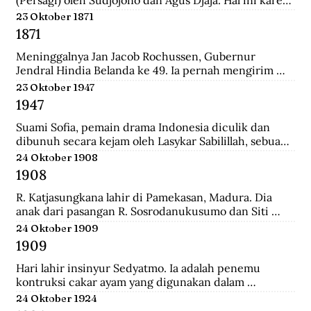
persatuan seniman Belanda mengadakan pameran 
23 Oktober 1871
lukisan untuk seniman Indonesia, sehingga seniman 
1871
Indonesia juga mau memamerkan karyanya.
Meninggalnya Jan Jacob Rochussen, Gubernur 
Jendral Hindia Belanda ke 49. Ia pernah mengirim 
ekspedisi ke Bali, Palembang, Bangka, Sulawesi 
23 Oktober 1947
Selatan, dan lainnya. Ia juga yang meresmikan 
1947
pembukaan tambang batu bara di wilayah Kesultanan 
Banjar yang dinamakan Tambang Batu Bara Oranje 
Suami Sofia, pemain drama Indonesia diculik dan 
Nassau.
dibunuh secara kejam oleh Lasykar Sabilillah, sebuah 
unit bagian dari kelompok DI/TII. Sejak itulah ia 
24 Oktober 1908
harus berjuang untuk mneghidupi anak-anaknya dan 
1908
keluar dari dunia ketenarannya.
R. Katjasungkana lahir di Pamekasan, Madura. Dia 
anak dari pasangan R. Sosrodanukusumo dan Siti 
Rusuli. Sosrodanukusumo, wedana di Sampang dan 
24 Oktober 1909
Bangkalan, merupakan lulusan terbaik Sekolah 
1909
Pegawai Pangreh Praja (Mosvia) di Probolinggo, 
pendiri Sarikat Islam di Sampang, serta aktivis 
Hari lahir insinyur Sedyatmo. Ia adalah penemu 
koperasi garam rakyat yang berjuang agar harga 
kontruksi cakar ayam yang digunakan dalam 
garam tak ditentukan sewenang-wenang oleh 
bangunan-bangunan tinggi. Sedyatmo menyelesaikan 
24 Oktober 1924
Belanda.
pendidikan dari tingkat Hollandsch-Inlandsche 