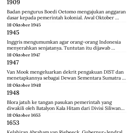
1909
yang merupakan langkah awal sebelum 
merealisasikan rencana besarnya , yakni menguasai 
Badan pengurus Boedi Oetomo mengajukan anggaran 
Pulau Jawa.
dasar kepada pemerintah kolonial. Awal Oktober 
1909, Boedi Oetomo menyelenggrakan konggres 
18 Oktober 1945
untuk menentukan arah perjuangan organisasi. 
1945
Konggres itu berjalan alot, kaum tua seperti Wahidin 
Sudirohusodo dan Radjiman Wedyodiningrat 
Inggris mengumumkan agar orang-orang Indonesia 
menghendaki pendidikan untuk kaum priyayi, 
menyerahkan senjatanya. Tuntutan itu dijawab 
sementara kaum muda seperti Tjipto Mangunkusumo 
dengan giatnya pembentukan laskar-laskar di Medan 
18 Oktober 1947
dan Soetomo justru menghendaki pendidikan bagi 
dan sekitarnya, seperti Berastagi dan Pematang 
1947
seluruh rakyat.
Siantar. Anggota laskar bahkan mencari senjata yang 
dibuang Jepang ke dasar laut, dekat pelabuhan 
Van Mook mengeluarkan dekrit pengakuan DIST dan 
Belawan.
menetapkannya sebagai Dewan Sementara Sumatra 
Timur. Republik mengecam pembentukan NST, 
18 Oktober 1948
menyebut para pemimpinnya sebagai “boneka” 
1948
Belanda. Untuk menghalau propaganda Republik, NST 
membuat suratkabar Mestika dan majalah Medan 
Blora jatuh ke tangan pasukan pemerintah yang 
Buletin. Program utama NST dalam sektor ekonomi 
diwakili oleh Batalyon Kala Hitam dari Divisi Siliwangi. 
adalah pemulihan kembali perkebunan dan hak 
Seperti biasanya, saat pembebasan sebuah kawasan, 
18 Oktober 1653
istimewa penduduk asli atas tanah.
terdapat sejumlah musuh yang menjadi tawanan. 
1653
Salah seorang tawanan terlihat bersikap menantang 
dan seolah tak mau menyerah.
Kelahiran Abraham van Riebeeck, Gubernur-Jendral 