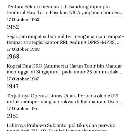
panglima di pasukan Diponegoro waktu masih 
berumur 17 tahun. Ia adalah keturunan bupati 
Tentara Sekutu mendarat di Bandung dipimpin 
Madiun.
Jenderal Haw Torn. Pasukan NICA yang membonceng 
Sekutu berusaha mengembalikan kekuasaan Belanda 
17 Oktober 1952
di Indonesia. Secara sepihak Sekutu meminta agar 
1952
senjata yang dilucuti pasukan TKR dari tentara 
Jepang diserahkan kepada Sekutu.
Sejak jam empat subuh militer mengamankan tempat-
tempat strategis: kantor RRI, gedung DPRS-MPRS, 
dan stasiun-stasiun keretapi. Pukul delapan pagi, 
17 Oktober 1968
kerumuman massa menjalar; mereka diangkut dari 
1968
pabrik-pabrik di luar kota, sisanya dari Jakarta 
dikelola jagoan-jagoan Betawi. Tentara mengorganisir 
Kopral Dua KKO (Anumerta) Harun Tohir bin Mandar 
demonstrasi itu, dengan dukungan tank dan artileri, 
meninggal di Singapura,  pada umur 25 tahun adalah 
bergerak ke istana presiden, menuntut pembubaran 
salah satu dari dua anggota KKO Korps Komando; kini 
17 Oktober 1947
parlemen.
disebut Korps Marinir Indonesia yang ditangkap di 
1947
Singapura pada saat terjadinya Konfrontasi dengan 
Malaysia. Bersama dengan seorang anggota KKO 
Terjadinya Operasi Lintas Udara Pertama oleh AURI 
lainnya bernama Usman, ia dihukum gantung oleh 
untuk memperjuangkan rakyat di Kalimantan. Usaha 
pemerintah Singapura pada Oktober 1968 dengan 
ini berhasil menerobos blokade udara Belanda dan 
17 Oktober 1951
tuduhan meletakkan bom di wilayah pusat kota 
berhasil menerjunkan pasukan didaratan Kalimantan 
1951
Singapura yang padat pada 10 Maret 1965.
dan membantu pasukan gerilaya dalam melawan 
NICA.
Lahirnya Prabowo Subianto, politikus dan perwira 