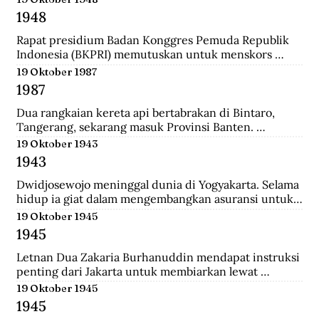
ke-37 yang diantaranya terdiri dari prajurit Gurkha. 
1948
Tak beberapa lama, sekitar pukul 08.00. 
Wongsonegoro membacakan isi persetujuan 
Rapat presidium Badan Konggres Pemuda Republik 
penghentian tembak menembak antara pasukan TKR 
Indonesia (BKPRI) memutuskan untuk menskors 
(Tentara Keamanan Rakyat) dengan tentara Jepang.
Pemuda Sosialis Indonesia (Pesindo).
19 Oktober 1987
1987
Dua rangkaian kereta api bertabrakan di Bintaro, 
Tangerang, sekarang masuk Provinsi Banten. 
Lokomotif dan gerbong pertama masing-masing 
19 Oktober 1943
kereta hancur-lebur. Ratusan penumpang tewas 
1943
mengenaskan. Suara tabrakan terdengar hingga 
beberapa belas meter. Kecelakaan kereta terburuk 
Dwidjosewojo meninggal dunia di Yogyakarta. Selama 
sepanjang sejarah Indonesia. Kecelakaan ini terjadi 
hidup ia giat dalam mengembangkan asuransi untuk 
Senin pagi, sekira jam tujuh. Waktu padat penumpang 
anak negeri. Hingga OL Mij Boemipoetera dan 
19 Oktober 1945
untuk Kereta api (KA) 225 trayek Rangkasbitung—
Merdika sebagai usaha asuransi mendapat pengakuan 
1945
Jakarta Kota. Kereta ini mengangkut 1.887 
badan hukum.
penumpang.
Letnan Dua Zakaria Burhanuddin mendapat instruksi 
penting dari Jakarta untuk membiarkan lewat 
serangkaian kereta api memuat 90 Kaigun (Angkatan 
19 Oktober 1945
Laut Jepang) yang akan melintasi Stasiun Bekasi. 
1945
Namun saat tiba, rakyat dan pejuang Bekasi langsung 