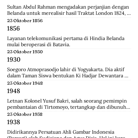
relatif singkat, 179 tahun, dan hanya diperintah oleh 8 
generasi sultan dan dinasti Al-Qadrie, sejak 
Sultan Abdul Rahman mengadakan perjanjian dengan 
kelahirannya 1771 sampai dengan Proklamasi 
Belanda untuk merealisir hasil Traktat London 1824, 
Kemerdekaan RI 1945. Pendiri kesultanan ini adalah 
isinya merupakan pengakuan Sultan bahwa 
23 Oktober 1856
Syarif Abdurrahman Al-Qadrie, putera Sayyed 
pemegang kekuasaan tertinggi adalah Pemerintahan 
1856
Hussein Al-Qadrie, atau Habib Hussein Al-Qadrie.
Hindia Belanda.
Layanan telekomunikasi pertama di Hindia Belanda 
mulai beroperasi di Batavia.
23 Oktober 1930
1930
Soegoro Atmoprasodjo lahir di Yogyakarta. Dia aktif 
dalam Taman Siswa bentukan Ki Hadjar Dewantara 
dan aktivis Partai Indonesia (Partindo). Pada 1935, dia 
23 Oktober 1948
dibuang ke Digul, Tanah Merah, Papua, dengan 
1948
tuduhan terlibat pemberontakan Partai Komunis 
Indonesia terhadap Belanda pada 1926/1927 di Jawa 
Letnan Kolonel Yusuf Bakri, salah seorang pemimpin 
Tengah.
pembantaian di Tirtomoyo, tertangkap dan dibunuh 
di Wonogiri.
23 Oktober 1938
1938
Didirikannya Persatuan Ahli Gambar Indonesia 
(Persagi) oleh Sudjojono dan Agus Djaja. Hal ini karena 