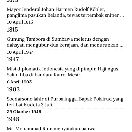
Mayor Jenderal Johan Harmen Rudolf Köhler, 
panglima pasukan Belanda, tewas tertembak sniper 
Aceh di depan Masjid Raya Banda Aceh.
10 April 1815
1815
Gunung Tambora di Sumbawa meletus dengan 
dahsyat, mengubur dua kerajaan, dan menurunkan 
suhu global sehingga disebut tahun tanpa musim 
10 April 1947
panas.
1947
Misi diplomatik Indonesia yang dipimpin Haji Agus 
Salim tiba di bandara Kairo, Mesir.
6 April 1903
1903
Soedarsono lahir di Purbalingga. Bapak Polairud yang 
terlibat Kudeta 3 Juli.
29 Oktober 1948
1948
Mr. Mohammad Rum menyatakan bahwa 