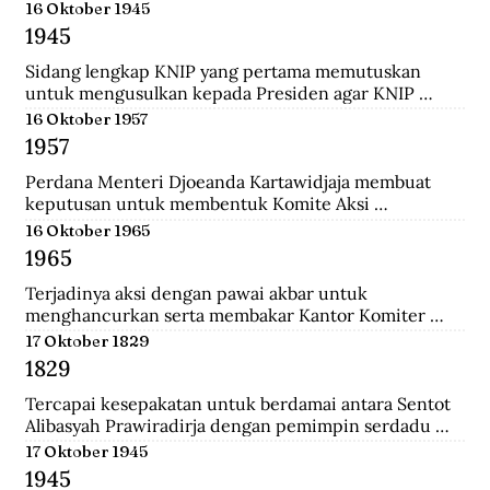
menempuh pendidikan dokter, ia rajin menulis dan 
16 Oktober 1945
mengantarkannya menjadi jurnalis. Ia pernah 
1945
mendirikan Pewarta Wolanda, sebuah surat kabar 
bebahasa melayu yang ia terbitkan di Belanda.
Sidang lengkap KNIP yang pertama memutuskan 
untuk mengusulkan kepada Presiden agar KNIP 
diberi hak legislatif selama MPR dan DPR belum 
16 Oktober 1957
terbentuk.
1957
Perdana Menteri Djoeanda Kartawidjaja membuat 
keputusan untuk membentuk Komite Aksi 
Pembebasan Irian Barat di tiap penjuru Indonesia. Di 
16 Oktober 1965
Jakarta telah berlangsung demonstrasi pemuda yang 
1965
diikuti oleh 100.000 orang untuk menuntut 
pembebasan Irian Barat.
Terjadinya aksi dengan pawai akbar untuk 
menghancurkan serta membakar Kantor Komiter 
Daerah Besar PKI di Jalan Pahlawan, Surabaya.
17 Oktober 1829
1829
Tercapai kesepakatan untuk berdamai antara Sentot 
Alibasyah Prawiradirja dengan pemimpin serdadu 
Belanda sehingga Sentot menghentikan peperangan. 
17 Oktober 1945
Sentot Alibasyah (Pasha 'yang tinggi') menjadi 
1945