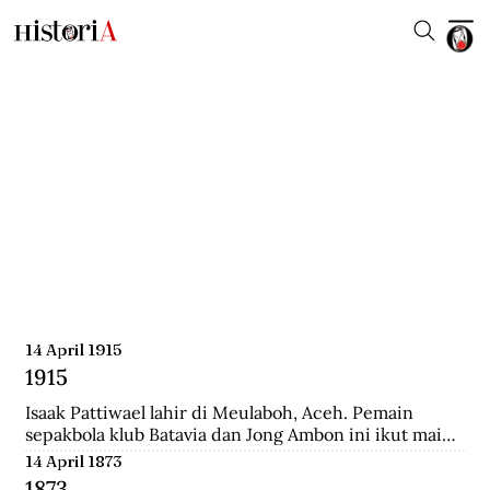
14 April 1915
1915
Isaak Pattiwael lahir di Meulaboh, Aceh. Pemain 
sepakbola klub Batavia dan Jong Ambon ini ikut main 
dalam Piala Dunia 1938 di Prancis.
14 April 1873
1873