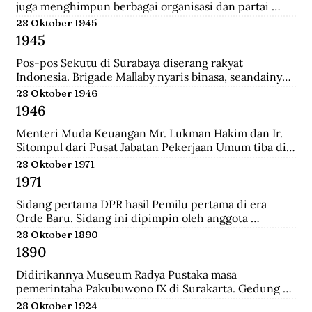
juga menghimpun berbagai organisasi dan partai 
Islam untuk mengajukan mosi kepada pemerintah. 
28 Oktober 1945
Gabungan Politik Indonesia (GAPI) menyatakan 
1945
dukungannya atas langkah-langkah MIAI. Pemerintah 
akhirnya memperhatikan tuntutan MIAI dan GAPI.
Pos-pos Sekutu di Surabaya diserang rakyat 
Indonesia. Brigade Mallaby nyaris binasa, seandainya 
pemimpin-pemimpin Indonesia tidak segera 
28 Oktober 1946
memerintahkan penghentian tembak-menembak.
1946
Menteri Muda Keuangan Mr. Lukman Hakim dan Ir. 
Sitompul dari Pusat Jabatan Pekerjaan Umum tiba di 
Medan dengan pesawat Sekutu dari Palembang. Di 
28 Oktober 1971
lapangan tembak mereka disambut oleh Mr. Mohd. 
1971
Jusuf.
Sidang pertama DPR hasil Pemilu pertama di era 
Orde Baru. Sidang ini dipimpin oleh anggota 
parlemen tertua dibantu anggota parlemen termuda, 
28 Oktober 1890
yaitu K.H. Bisri Sjamsuri (84 tahun) dari Partai NU dan 
1890
Anak Agung Oka Mahendra (25 tahun) dari Golkar.
Didirikannya Museum Radya Pustaka masa 
pemerintaha Pakubuwono IX di Surakarta. Gedung 
ini merupakan rumah kediaman seorang warga 
28 Oktober 1924