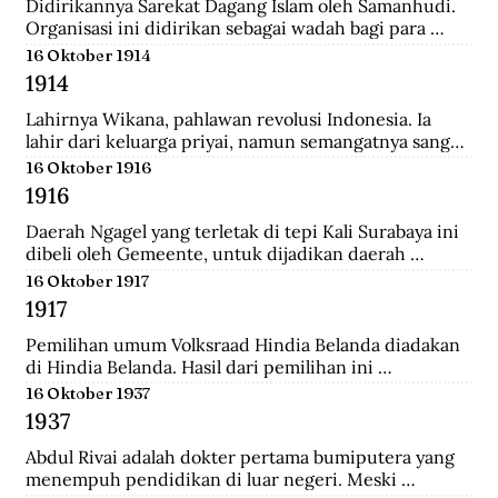
Didirikannya Sarekat Dagang Islam oleh Samanhudi. 
Organisasi ini didirikan sebagai wadah bagi para 
pengusaha batik di Surakarta. Organisasi ini 
16 Oktober 1914
merupakan organisasi pertama yang lahir dari 
1914
Indonesia untuk menentang politik kekuasaan 
Belanda.
Lahirnya Wikana, pahlawan revolusi Indonesia. Ia 
lahir dari keluarga priyai, namun semangatnya sangat 
tinggi dalam memperjuangkan kemerdekaan dari 
16 Oktober 1916
tangan penjajah.
1916
Daerah Ngagel yang terletak di tepi Kali Surabaya ini 
dibeli oleh Gemeente, untuk dijadikan daerah 
industri baru di Surabaya.
16 Oktober 1917
1917
Pemilihan umum Volksraad Hindia Belanda diadakan 
di Hindia Belanda. Hasil dari pemilihan ini 
memberikan kemenangan kepada Perkumpulan 
16 Oktober 1937
Pembebasan Hindia Belanda yang mengalahkan Partai 
1937
Etika Kristen Protestan dan Partai Katolik Hindia.
Abdul Rivai adalah dokter pertama bumiputera yang 
menempuh pendidikan di luar negeri. Meski 