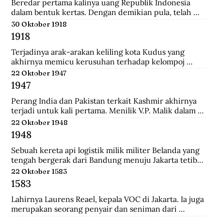
Tionghoa di Indonesia, salah satunya Instruksi 
Beredar pertama kalinya uang Republik Indonesia 
Presiden No.14 Tahun 1967 tentang perayaan 
dalam bentuk kertas. Dengan demikian pula, telah 
masyarakat Tionghoa.
diresmikan bahwa uang Jepang dan Javasche Bank 
30 Oktober 1918
tidak berlaku lagi.
1918
Terjadinya arak-arakan keliling kota Kudus yang 
akhirnya memicu kerusuhan terhadap kelompoj 
Tionghoa disana.
22 Oktober 1947
1947
Perang India dan Pakistan terkait Kashmir akhirnya 
terjadi untuk kali pertama. Menilik V.P. Malik dalam 
Kargil from Surprise to Victory, Perang Indo-Pakistani 
22 Oktober 1948
I itu membawa korban 1.104 jiwa di pihak India dan 
1948
6.000 di pihak Pakistan.
Sebuah kereta api logistik milik militer Belanda yang 
tengah bergerak dari Bandung menuju Jakarta tetiba 
terguling di kawasan Bendul. Sejumlah penumpang 
22 Oktober 1583
tewas seketika dan puluhan lainya mengalami luka-
1583
luka.
Lahirnya Laurens Reael, kepala VOC di Jakarta. Ia juga 
merupakan seorang penyair dan seniman dari 