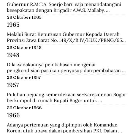
Gubernur R.M.T.A. Soerjo baru saja menandatangani 
kesepakatan dengan Brigadir A.W.S. Mallaby. 
Pertemuan yang terbilang sukses itu melahirkan 
26 Oktober 1965
empat kesepakatan: 1. Pihak Inggris (baca:Sekutu) 
1965
mengakui keberadaan Republik Indonesia sebatas 
distrik Surabaya. 2. Pihak Inggris tidak akan 
Melalui Surat Keputusan Gubernur Kepada Daerah 
membawa masuk pasukan Belanda dan tidak ada 
Provinsi Jawa Barat No. 149/X/B.IV/HUK/PENG/65, 
pasukan Belanda yang disusupkan pada pasukan 
Mashudi memberhentikan sementara waktu delapan 
26 Oktober 1948
Inggris yang mendarat di Surabaya. 3. Pasukan Inggris 
anggota PKI yang duduk dalam DPRD-GR. Mereka 
1948
hanya dibolehkan berada pada radius 800 meter dari 
adalah Suharna Affandi, Abbas Usman, Akhmad 
pelabuhan. 4. Untuk memperlancar komunikasi 
Suganda, Enok Rokhayati, Mustofa, Cece Suryadi, 
Dilaksanakannya pembahasan mengenai 
antara pihak Inggris dengan Republik dalam 
Sukra Prawira Sentana, dan Suhlan Sujana.
pengkondisian pasukan penyusup dan pembahasan 
keseharian, maka dibentuk Biro Kontak 
taktik untuk melawan pasukan Negara Pasundan dan 
26 Oktober 1957
beranggotakan perwakilan dari kedua belah pihak.
DI/TII.
1957
Puluhan pejuang kemerdekaan se-Karesidenan Bogor 
berkumpul di rumah Bupati Bogor untuk 
menyepakati gedung di Jalan Cikeumeuh sebagai 
26 Oktober 1966
Museum Perjoangan.
1966
Adanya pertemuan yang dipimpin oleh Komandan 
Korem utuk upaya dalam pembersihan PKI. Dalam 