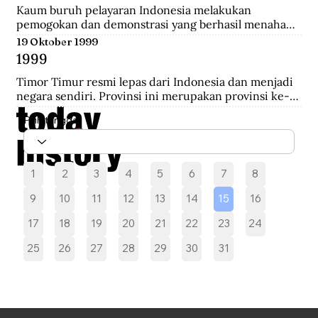
melakukan pengepungan hingga terjadi penembakan 
Kaum buruh pelayaran Indonesia melakukan 
yang akhirnya saling serbu.
pemogokan dan demonstrasi yang berhasil menahan 
sebelas kapal Belanda di Pelabuhan New York yang 
19 Oktober 1999
akan mengangkut perlengkapan perang yang 
1999
diperoleh dari Pemerintah AS.
Timor Timur resmi lepas dari Indonesia dan menjadi 
negara sendiri. Provinsi ini merupakan provinsi ke-27 
Indonesia selama 24 tahun.
Pilih tanggal
1
2
3
4
5
6
7
8
9
10
11
12
13
14
15
16
17
18
19
20
21
22
23
24
25
26
27
28
29
30
31