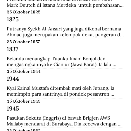
Mark Deutch di Istana Merdeka  untuk pembahasan 
perkembangan Indonesia.
25 Oktober 1825
1825
Putranya Syekh Al-Ansari yang juga dikenal bernama 
Ahmad juga merupakan kelompok dekat pangeran di 
Tegalrejo sebelum Perang Jawa dan tewas 
25 Oktober 1837
mempertahankan markas Diponegoro di Selarong.
1837
Belanda menangkap Tuanku Imam Bonjol dan 
mengasingkannya ke Cianjur (Jawa Barat). Ia lalu 
dipindahkan ke Ambon (Maluku), terus ke Manado 
25 Oktober 1944
(Sulawesi Utara) sampai wafat.
1944
Kyai Zainal Mustafa ditembak mati oleh Jepang. Ia 
memimpin para santrinya di pondok pesantren 
Sukamanah, menghadapi serangan pihak jepang. 
25 Oktober 1945
Peristiwa itu dipicu oleh kedatangan empat opsir 
1945
Jepang ke pondok sehari sebelumnya untuk 
membawa Kyai  Zainal menghadap pemerintah 
Pasukan Sekutu (Inggris) di bawah Brigjen AWS 
Jepang di Tasikmalaya.
Mallaby mendarat di Surabaya. Dia kecewa dengan 
keputusan para petinggi Sekutu terhadap rakyat 
25 Oktober 1982