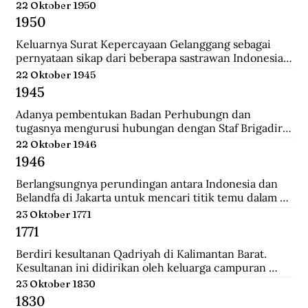
Belanda.
22 Oktober 1950
1950
Keluarnya Surat Kepercayaan Gelanggang sebagai 
pernyataan sikap dari beberapa sastrawan Indonesia 
yang menginginkan untuk menjaga kebudayaan 
22 Oktober 1945
Indonesia diantaranya Asrul Sani dan Rivai Apin. 
1945
Sehingga revolusi harus mempunyai nilai baru yang 
bisa menjadi kebudayaan rayat dengan sifatnya 
Adanya pembentukan Badan Perhubungn dan 
sendiri.
tugasnya mengurusi hubungan dengan Staf Brigadir 
Jenderal N Mac Donalnd, Komandan Brigade Infanteri 
22 Oktober 1946
India ke 37 yang menjadi penguasa tertinggi di 
1946
Bandung. Melalui badan ini, Inggris meminta 
Indonesia sepakat mengumpulkan seluruh 
Berlangsungnya perundingan antara Indonesia dan 
persenjataan untuk diserahakan kepadanya namun 
Belandfa di Jakarta untuk mencari titik temu dalam 
ditolak dengan semangat revolusi.
penyelesaian masalah kedua negara. Namun gagal dan 
23 Oktober 1771
dilanjutkan pada perundingan Linggarjati di Cirebon.
1771
Berdiri kesultanan Qadriyah di Kalimantan Barat. 
Kesultanan ini didirikan oleh keluarga campuran 
antara Arab, Melayu, Bugis dan Dayak. Kehidupan 
23 Oktober 1830
pemerintahan kesultanan ini hanya berlangsung 
1830