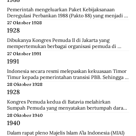
Darurat Sipil di Kalsel.
Pemerintah mengeluarkan Paket Kebijaksanaan 
Deregulasi Perbankan 1988 (Pakto 88) yang menjadi 
titik balik dari berbagai kebijaksanaan penertiban 
27 Oktober 1928
perbankan 1971-1972. Salah satu fundamental dalam  
1928
dalam Pakto 88 adalah perijinan untuk bank devisa 
yang hanya mensyaratkan tingkat kesehatan dan aset 
Dibukanya Kongres Pemuda II di Jakarta yang 
bank telah mencapai minimal Rp. 100 juta.
mempertemukan berbagai organisasi pemuda di 
seluruh Hindia Belanda. Dari kongres ini melahirkan 
27 Oktober 1991
Sumpah Pemuda.
1991
Indonesia secara resmi melepaskan kekuasaan Timor 
Timur kepada pemerintahan transisi PBB. Sehingga 
kini wilayah tersebut bukan lagi bagian dari provinsi 
28 Oktober 1928
Indonesia.
1928
Kongres Pemuda kedua di Batavia melahirkan 
Sumpah Pemuda yang menyatakan bertumpah darah 
satu tanah air Indonesia, berbangsa satu bangsa 
28 Oktober 1940
Indonesia, dan menjunjung bahasa persatuan bahasa 
1940
Indonesia.
Dalam rapat pleno Majelis Islam A’la Indonesia (MIAI) 