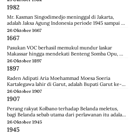
Surabaya.
1982
Mr. Kasman Singodimedjo meninggal di Jakarta, 
adalah Jaksa Agung Indonesia periode 1945 sampai 
1946 dan juga mantan Menteri Muda Kehakiman pada 
26 Oktober 1667
Kabinet Amir Sjarifuddin II. Selain itu ia juga adalah 
1667
Ketua KNIP (Komite Nasional Indonesia Pusat) yang 
menjadi cikal bakal dari DPR.
Pasukan VOC berhasil memukul mundur laskar 
Makassar hingga mendekati Benteng Somba Opu, 
istana Sultan Hassanudin, bahkan pasukan yang 
26 Oktober 1897
dipimpin Cornelis Speelman sudah sampai di depan 
1897
pintu benteng. Gowa mengalami kekalahan dalam 
peperangan. Speelman dan Arung Palakka merasa 
Raden Adipati Aria Moehammad Moesa Soeria 
bahwa inilah saat untuk menawarkan perundingan 
Kartalegawa lahir di Garut, adalah Bupati Garut ke-6 
kepada Sultan Hasanuddin.
yang menjabat dari tahun 1929-1944. Moesa Soeria 
26 Oktober 1907
Kartalegawa mempelopori pendirian Partai Rakyat 
1907
Pasundan (PRP) pada tahun 1946 dan Negara 
Pasundan pada tahun 1947.
Perang rakyat Kolbano terhadap Belanda meletus, 
bagi Belanda sebab utama dari perlawanan itu adalah 
terbunuhnya 19 serdadu dan beberapa orang sipil 
26 Oktober 1945
Belanda oleh Boi Kapitan dan anak buahnya.
1945