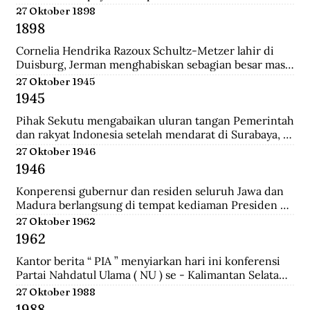
pertemuan ini mengubah jumlah wakil dari kedua 
27 Oktober 1898
golongan yakni 27 dari Golongan Politik dan 21 dari 
1898
Golongan Karya.
Cornelia Hendrika Razoux Schultz-Metzer lahir di 
Duisburg, Jerman menghabiskan sebagian besar masa 
kecilnya di Arnhem. Dia mengenyam pendidikan di 
27 Oktober 1945
Kweekschool untuk menjadi guru. Keputusan 
1945
Pemerintah Kolonial untuk mengangkat Cornelia 
sebagai anggota Dewan Rakyat memancing protes 
Pihak Sekutu mengabaikan uluran tangan Pemerintah 
para perempuan Indonesia.  Para perempuan 
dan rakyat Indonesia setelah mendarat di Surabaya, 
menginginkan seorang wakil perempuan Indonesia di 
dan menyerbu penjara Republik untuk membebaskan 
27 Oktober 1946
Volksraad. Tapi alih-alih memilih perempuan 
perwira-perwira Sekutu dan pegawai RAPWI (Relief 
1946
Indonesia, pemerintah Belanda menunjuk seorang 
of Allied Prisoners of War and Internees) yang 
perempuan Belanda yang aktif di organisasi 
ditawan Republik.
Konperensi gubernur dan residen seluruh Jawa dan 
perempuan sayap IEV.
Madura berlangsung di tempat kediaman Presiden 
Sukarno hari ini di Yogyakarta. Konperensi 
27 Oktober 1962
membicarakan masalah kerjasama yang lebih erat 
1962
antara pemerintah dan pihak swasta.a setelah 
mendarat di Surabaya, dan menyerbu penjara 
Kantor berita “ PIA ” menyiarkan hari ini konferensi 
Republik untuk membebaskan perwira-perwira 
Partai Nahdatul Ulama ( NU ) se - Kalimantan Selatan 
Sekutu dan pegawai RAPWI (Relief of Allied Prisoners 
meminta kepada Presiden Sukarno supaya mengubah 
27 Oktober 1988
of War and Internees) yang ditawan Republik.
status Keadaan Darurat Militer menjadi Keadaan 
1988