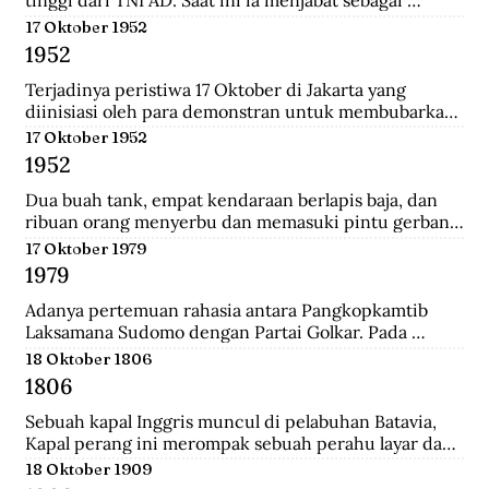
tinggi dari TNI AD. Saat ini ia menjabat sebagai 
Menteri Pertahanan.
17 Oktober 1952
1952
Terjadinya peristiwa 17 Oktober di Jakarta yang 
diinisiasi oleh para demonstran untuk membubarkan 
Parlemen Indonesia akibat korupsi yang meluas dan 
17 Oktober 1952
memburuk di Indonesia.
1952
Dua buah tank, empat kendaraan berlapis baja, dan 
ribuan orang menyerbu dan memasuki pintu gerbang 
Istana Merdeka, kediaman Presiden Sukarno. Mereka 
17 Oktober 1979
berkerumun dan menggelar spanduk yang 
1979
bertuliskan "Bubarkan Parlemen"!.
Adanya pertemuan rahasia antara Pangkopkamtib 
Laksamana Sudomo dengan Partai Golkar. Pada 
pertemuan ini mengecam gagasan ABRI mesti 
18 Oktober 1806
berpihak pada penguasa jelang Pemilu 1982.
1806
Sebuah kapal Inggris muncul di pelabuhan Batavia, 
Kapal perang ini merompak sebuah perahu layar dan 
perahu fregat. Setelah kejatuhan Tanjung Harapan, 
18 Oktober 1909
Inggris berupaya untuk memblokade Pulau Jawa , 