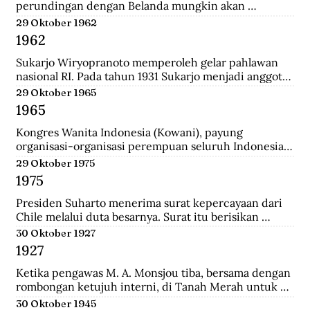
perundingan dengan Belanda mungkin akan 
dilanjutkan bulan depan, dan akan mendatangkan 
29 Oktober 1962
kepastian.
1962
Sukarjo Wiryopranoto memperoleh gelar pahlawan 
nasional RI. Pada tahun 1931 Sukarjo menjadi anggota 
Volksraad bersama dr. Sutomo, ia mendirikan 
29 Oktober 1965
Persatuan Bangsa Indonesia (PBI). Kemudia tahun 
1965
1936, pindah ke Partai Indonesia Raya (Parindra). 
Seteleh kemerdekaan, Sukarjo pernah menduduki 
Kongres Wanita Indonesia (Kowani), payung 
jabatan Duta Besar Indonesia Republik Indonesia di 
organisasi-organisasi perempuan seluruh Indonesia, 
Vatikan, Duta Besar Luar Biasa di Italia.
mengeluarkan Gerwani sebagai anggota.
29 Oktober 1975
1975
Presiden Suharto menerima surat kepercayaan dari 
Chile melalui duta besarnya. Surat itu berisikan 
adanya hubungan diplomatik antara Indonesia-CHile.
30 Oktober 1927
1927
Ketika pengawas M. A. Monsjou tiba, bersama dengan 
rombongan ketujuh interni, di Tanah Merah untuk 
menggantikan Kapten Becking sebagai penguasa 
30 Oktober 1945