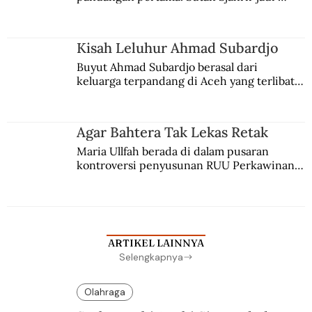
comblangnya.
Kisah Leluhur Ahmad Subardjo
Buyut Ahmad Subardjo berasal dari 
keluarga terpandang di Aceh yang terlibat 
persaingan kekuasaan. Dia memilih 
merantau ke Jawa dan menjadi pemuka 
agama Islam. Anaknya mengikuti jejaknya.
Agar Bahtera Tak Lekas Retak
Maria Ullfah berada di dalam pusaran 
kontroversi penyusunan RUU Perkawinan. 
Berbuah manis walau penuh kompromi.
ARTIKEL LAINNYA
Selengkapnya
Olahraga