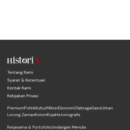
Tentang Kami
Syarat & Ketentuan
Kontak Kami
Kebijakan Privasi
Premium
Politik
Kultur
Militer
Ekonomi
Olahraga
Sains
Urban
Lorong Zaman
Kolom
Koja
Historiografis
Kerjasama & Portofolio
Undangan Menulis