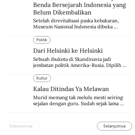
Benda Bersejarah Indonesia yang
Belum Dikembalikan
Setelah direvitalisasi paska kebakaran, 
Museum Nasional Indonesia dibuka 
kembali. Bertepatan dengan perhelatan 
Pameran Repatriasi 2024.
Politik
Dari Helsinki ke Helsinki
Sebuah ibukota di Skandinavia jadi 
jembatan politik Amerika-Rusia. Dipilih 
karena kenetralannya sejak Perang Dingin.
Kultur
Kalau Ditindas Ya Melawan
Murid memang tak melulu mesti seiring 
sejalan dengan guru. Sudah sejak lama 
orang-orang mengatakan, guru kencing 
berdiri, murid kencing berlari.
Sebelumnya
Selanjutnya