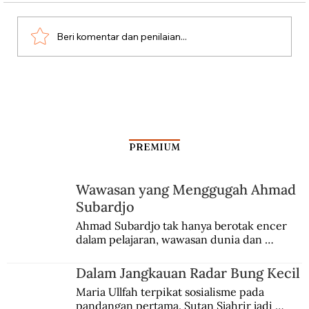
Hoax Masa Revolusi
Beri komentar dan penilaian...
PREMIUM
Wawasan yang Menggugah Ahmad
Subardjo
Ahmad Subardjo tak hanya berotak encer 
dalam pelajaran, wawasan dunia dan 
kesadaran kebangsaannya tumbuh berkat 
Jules Verne, Multatuli, hingga Sun Yat-sen.
Dalam Jangkauan Radar Bung Kecil
Maria Ullfah terpikat sosialisme pada 
pandangan pertama. Sutan Sjahrir jadi 