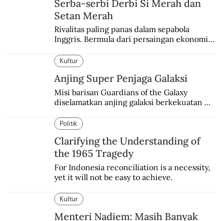
Serba-serbi Derbi Si Merah dan
Setan Merah
Rivalitas paling panas dalam sepabola 
Inggris. Bermula dari persaingan ekonomi 
dan industri.
Kultur
Anjing Super Penjaga Galaksi
Misi barisan Guardians of the Galaxy 
diselamatkan anjing galaksi berkekuatan 
super. Karakter yang terinspirasi dari Laika 
si martir antariksa Soviet.
Politik
Clarifying the Understanding of
the 1965 Tragedy
For Indonesia reconciliation is a necessity, 
yet it will not be easy to achieve.
Kultur
Menteri Nadiem: Masih Banyak