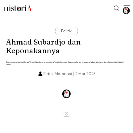
Politik
Ahmad Subardjo dan
Keponakannya
Dalam keluarganya, tidak hanya Ahmad Subardjo yang mendukung Republik Indonesia. Dua keponakan perempuannya jadi pembantunya dan satu keponakan lagi jadi
tentara.
Petrik Matanasi
2 Mar 2023