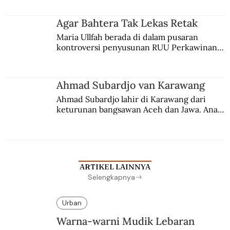
merantau ke Jawa dan menjadi pemuka 
agama Islam. Anaknya mengikuti jejaknya.
Agar Bahtera Tak Lekas Retak
Maria Ullfah berada di dalam pusaran 
kontroversi penyusunan RUU Perkawinan. 
Berbuah manis walau penuh kompromi.
Ahmad Subardjo van Karawang
Ahmad Subardjo lahir di Karawang dari 
keturunan bangsawan Aceh dan Jawa. Anak 
kesayangan mantri polisi ini pindah ke 
Batavia untuk melanjutkan pendidikan di 
sekolah Belanda.
ARTIKEL LAINNYA
Selengkapnya
Urban
Warna-warni Mudik Lebaran