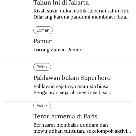
Tahun Ini di Jakarta
Kisah suka-duka mudik Lebaran tahun ini. 
Dilarang karena pandemi membuat ribuan 
orang berbondong-bondong pulang 
kampung lebih awal.
Loman
Pamer
Lorong Zaman Pamer
Politik
Pahlawan bukan Superhero
Pahlawan sejatinya manusia biasa. 
Pengajaran sejarah mestinya bisa 
menghadirkan sosok humanisnya.
Politik
Teror Armenia di Paris
Berhasrat membalas dendam dan 
mewujudkan tuntutan, sekelompok aktivis 