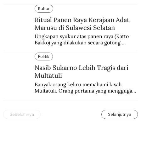
garis keras Armenia mengebom bandara di 
Paris.
Kultur
Ritual Panen Raya Kerajaan Adat
Marusu di Sulawesi Selatan
Ungkapan syukur atas panen raya (Katto 
Bakko) yang dilakukan secara gotong 
royong.
Politik
Nasib Sukarno Lebih Tragis dari
Multatuli
Banyak orang keliru memahami kisah 
Multatuli. Orang pertama yang menggugat 
praktik buruk kolonialisme di Indonesia.
Sebelumnya
Selanjutnya