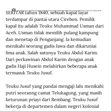
SEKITAR tahun 1840, sebuah kapal layar 
Presiden Sukarno mengambil sumpah Mr. Ahmad Subardjo sebagai anggota DPA dalam sidang pertama DPA pada 4 April 1962. (Perpusnas RI).
terdampar di pantai utara Cirebon. Pemilik 
kapal itu adalah Teuku Muhammad Usman dari 
Aceh. Usman tidak memilih pulang kampung 
dan menetap di Penganjang. Ia kemudian 
menikahi seorang gadis Jawa dan dikaruniai 
lima anak. Salah satunya Teuku Abdul Karim. 
Dari perkawinan Abdul Karim dengan anak 
gadis Haji Husein melahirkan beberapa anak 
termasuk Teuku Jusuf.
Teuku Jusuf yang pandai mengaji lalu menikahi 
putri seoranng camat Telukagung, yang masih 
keturunan priayi dari Rembang. Teuku Jusuf 
bekerja di departemen dalam negeri kolonial 