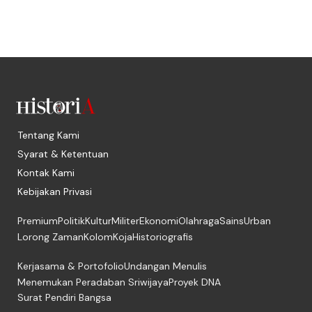
Tentang Kami
Syarat & Ketentuan
Kontak Kami
Kebijakan Privasi
Premium
Politik
Kultur
Militer
Ekonomi
Olahraga
Sains
Urban
Lorong Zaman
Kolom
Koja
Historiografis
Kerjasama & Portofolio
Undangan Menulis
Menemukan Peradaban Sriwijaya
Proyek DNA
Surat Pendiri Bangsa