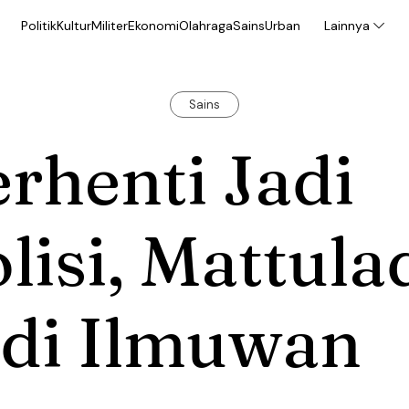
Politik
Kultur
Militer
Ekonomi
Olahraga
Sains
Urban
Lainnya
Sains
rhenti Jadi
lisi, Mattula
adi Ilmuwan