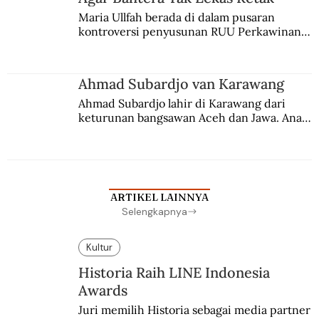
Maria Ullfah berada di dalam pusaran 
kontroversi penyusunan RUU Perkawinan. 
Berbuah manis walau penuh kompromi.
Ahmad Subardjo van Karawang
Ahmad Subardjo lahir di Karawang dari 
keturunan bangsawan Aceh dan Jawa. Anak 
kesayangan mantri polisi ini pindah ke 
Batavia untuk melanjutkan pendidikan di 
sekolah Belanda.
ARTIKEL LAINNYA
Selengkapnya
Kultur
Historia Raih LINE Indonesia
Awards
Juri memilih Historia sebagai media partner 