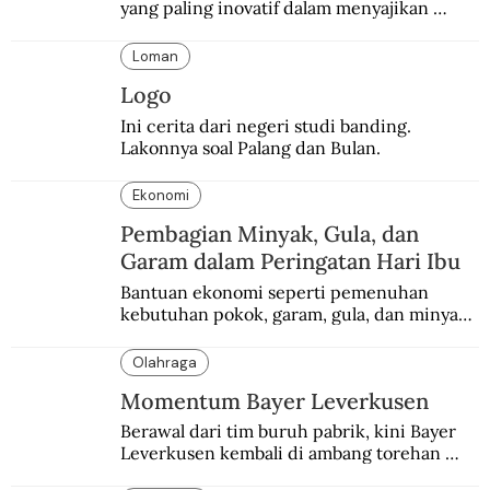
yang paling inovatif dalam menyajikan 
konten sejarah populer
Loman
Logo
Ini cerita dari negeri studi banding. 
Lakonnya soal Palang dan Bulan.
Ekonomi
Pembagian Minyak, Gula, dan
Garam dalam Peringatan Hari Ibu
Bantuan ekonomi seperti pemenuhan 
kebutuhan pokok, garam, gula, dan minyak 
menjadi salah satu perhatian dalam 
peringatan Hari Ibu.
Olahraga
Momentum Bayer Leverkusen
Berawal dari tim buruh pabrik, kini Bayer 
Leverkusen kembali di ambang torehan 
“treble”. Sempat diejek dengan julukan 