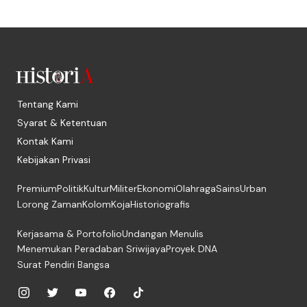
Tentang Kami
Syarat & Ketentuan
Kontak Kami
Kebijakan Privasi
Premium
Politik
Kultur
Militer
Ekonomi
Olahraga
Sains
Urban
Lorong Zaman
Kolom
Koja
Historiografis
Kerjasama & Portofolio
Undangan Menulis
Menemukan Peradaban Sriwijaya
Proyek DNA
Surat Pendiri Bangsa