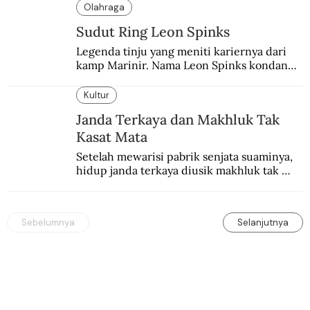
“Neverkusen”.
Olahraga
Sudut Ring Leon Spinks
Legenda tinju yang meniti kariernya dari 
kamp Marinir. Nama Leon Spinks kondang 
setelah mencuri gelar dunia milik 
Muhammad Ali.
Kultur
Janda Terkaya dan Makhluk Tak
Kasat Mata
Setelah mewarisi pabrik senjata suaminya, 
hidup janda terkaya diusik makhluk tak 
kasat mata.
Sebelumnya
Selanjutnya