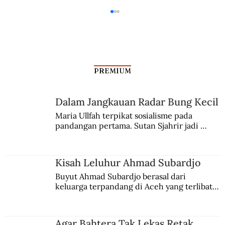
PREMIUM
Dalam Jangkauan Radar Bung Kecil
Kisah Leluhur Ahmad Subardjo
Maria Ullfah terpikat sosialisme pada 
pandangan pertama. Sutan Sjahrir jadi 
comblangnya.
Kisah Leluhur Ahmad Subardjo
Buyut Ahmad Subardjo berasal dari 
keluarga terpandang di Aceh yang terlibat 
persaingan kekuasaan. Dia memilih 
merantau ke Jawa dan menjadi pemuka 
agama Islam. Anaknya mengikuti jejaknya.
Agar Bahtera Tak Lekas Retak