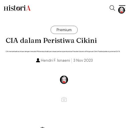
Premium
CIA dalam Peristiwa Cikini
CIA memanfaatkan situasi dengan menuduh PKI berada di balik percobaan pertama pembunuhan Presiden Sukarno di Perguruan Cikini. Padahal pelakunya terkait DI/TII.
Hendri F. Isnaeni
3 Nov 2023