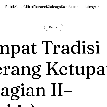
Politik
Kultur
Militer
Ekonomi
Olahraga
Sains
Urban
Lainnya
Kultur
mpat Tradisi
erang Ketupa
agian II–