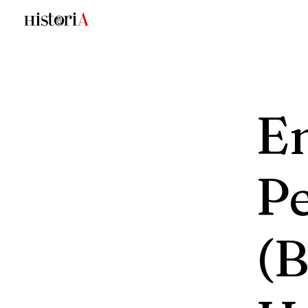
E
P
(B