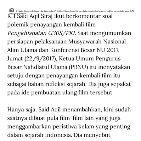
Kiri: Kapten Soedarto (Del Juzar) dan Kapten Adam (R. Soetjipto). Kanan: Sersan Sumbara Karta mengeksekusi ayahnya sendiri karena menjadi anggota DI/TII.
KH Said Aqil Siraj ikut berkomentar soal 
Foto: jurnalfootage.net.
polemik penayangan kembali film 
Pengkhianatan G30S/PKI
. Saat mengumumkan 
persiapan pelaksanaan Musyawarah Nasional 
Alim Ulama dan Konferensi Besar NU 2017, 
Jumat (22/9/2017), Ketua Umum Pengurus 
Besar Nahdlatul Ulama (PBNU) itu menyatakan 
setuju dengan penayangan kembali film itu 
sebagai bahan refleksi sejarah. Dia juga sepakat 
pada ide pembuatan ulang film tersebut.
Hanya saja, Said Aqil menambahkan, kini sudah 
saatnya dibuat pula film-film lain yang juga 
menggambarkan peristiwa kelam yang penting 
dalam sejarah Indonesia. Dia menyebut 