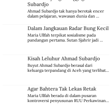
Subardjo
30 Maret 1950: Film Nasional Pertama
Ahmad Subardjo tak hanya berotak encer 
dalam pelajaran, wawasan dunia dan 
kesadaran kebangsaannya tumbuh berkat 
Jules Verne, Multatuli, hingga Sun Yat-sen.
Dalam Jangkauan Radar Bung Kecil
Maria Ullfah terpikat sosialisme pada 
pandangan pertama. Sutan Sjahrir jadi 
comblangnya.
Kisah Leluhur Ahmad Subardjo
Buyut Ahmad Subardjo berasal dari 
keluarga terpandang di Aceh yang terlibat 
persaingan kekuasaan. Dia memilih 
merantau ke Jawa dan menjadi pemuka 
agama Islam. Anaknya mengikuti jejaknya.
Agar Bahtera Tak Lekas Retak
Maria Ullfah berada di dalam pusaran 
kontroversi penyusunan RUU Perkawinan. 
Berbuah manis walau penuh kompromi.