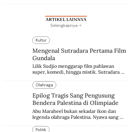
ARTIKEL LAINNYA
Selengkapnya
Kultur
Mengenal Sutradara Pertama Film
Gundala
Lilik Sudjio menggarap film pahlawan 
super, komedi, hingga mistik. Sutradara 
terbaik yang kurang dilirik.
Olahraga
Epilog Tragis Sang Pengusung
Bendera Palestina di Olimpiade
Abu Maraheel bukan sekadar ikon dan 
legenda olahraga Palestina. Nyawa sang 
Olimpian tak tertolong setelah Israel 
memblokade Rafah.
Politik