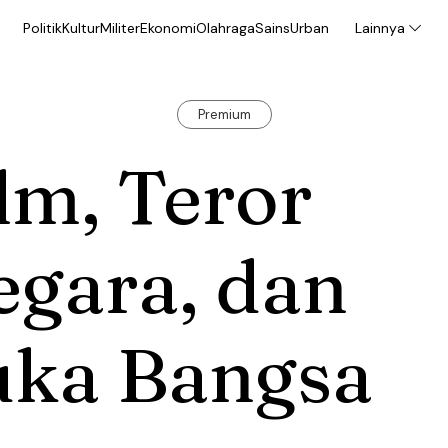
Politik
Kultur
Militer
Ekonomi
Olahraga
Sains
Urban
Lainnya
Premium
lm, Teror
egara, dan
uka Bangsa