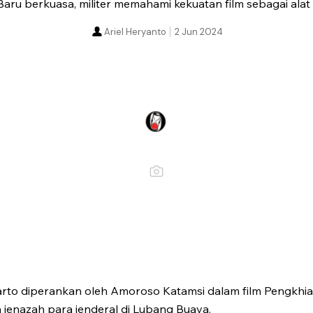
Baru berkuasa, militer memahami kekuatan film sebagai ala
Ariel Heryanto
2 Jun 2024
arto diperankan oleh Amoroso Katamsi dalam film Pengkhi
jenazah para jenderal di Lubang Buaya.