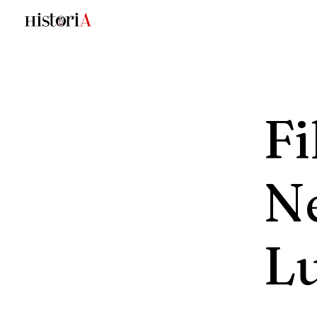
Fi
N
L