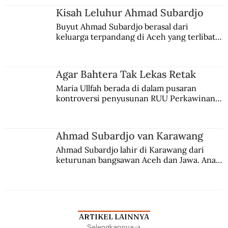
Kisah Leluhur Ahmad Subardjo
Buyut Ahmad Subardjo berasal dari 
keluarga terpandang di Aceh yang terlibat 
persaingan kekuasaan. Dia memilih 
merantau ke Jawa dan menjadi pemuka 
agama Islam. Anaknya mengikuti jejaknya.
Agar Bahtera Tak Lekas Retak
Maria Ullfah berada di dalam pusaran 
kontroversi penyusunan RUU Perkawinan. 
Berbuah manis walau penuh kompromi.
Ahmad Subardjo van Karawang
Ahmad Subardjo lahir di Karawang dari 
keturunan bangsawan Aceh dan Jawa. Anak 
kesayangan mantri polisi ini pindah ke 
Batavia untuk melanjutkan pendidikan di 
sekolah Belanda.
ARTIKEL LAINNYA
Selengkapnya