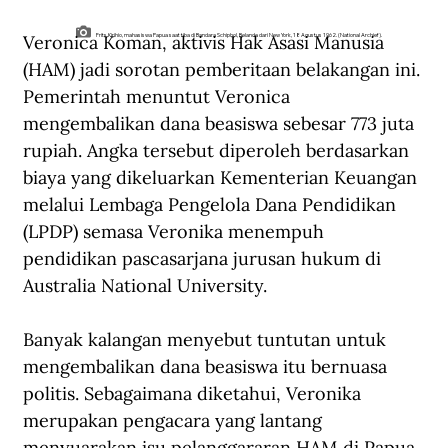
Veronica Koman, aktivis Hak Asasi Manusia 
Frits Kirihio, mahasiswa Papua saat tiba di Bandara Schiphol, Belanda dari New York, 18 Agustus 1962. (National Archief).
(HAM) jadi sorotan pemberitaan belakangan ini. 
Pemerintah menuntut Veronica 
mengembalikan dana beasiswa sebesar 773 juta 
rupiah. Angka tersebut diperoleh berdasarkan 
biaya yang dikeluarkan Kementerian Keuangan 
melalui Lembaga Pengelola Dana Pendidikan 
(LPDP) semasa Veronika menempuh 
pendidikan pascasarjana jurusan hukum di 
Australia National University.
Banyak kalangan menyebut tuntutan untuk 
mengembalikan dana beasiswa itu bernuasa 
politis. Sebagaimana diketahui, Veronika 
merupakan pengacara yang lantang 
menyuarakan isu pelanggararan HAM di Papua. 