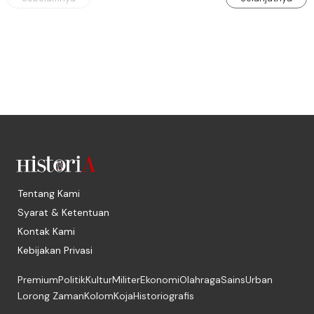
Tentang Kami
Syarat & Ketentuan
Kontak Kami
Kebijakan Privasi
Premium
Politik
Kultur
Militer
Ekonomi
Olahraga
Sains
Urban
Lorong Zaman
Kolom
Koja
Historiografis