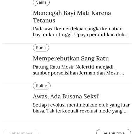
pembalasan.
Sains
Mencegah Bayi Mati Karena
Tetanus
Pada awal kemerdekaan angka kematian 
bayi cukup tinggi. Upaya pendidikan dukun 
pun dilakukan lewat Proyek Serpong.
Kuno
Memperebutkan Sang Ratu
Patung Ratu Mesir Nefertiti menjadi 
sumber perselisihan Jerman dan Mesir 
selama puluhan tahun.
Kultur
Awas, Ada Busana Seksi!
Setiap revolusi menimbulkan efek yang luar 
biasa. Tak terkecuali revolusi mode yang 
seksi-seksi.
Sebelumnya
Selanjutnya