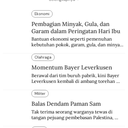
Ekonomi
Pembagian Minyak, Gula, dan
Garam dalam Peringatan Hari Ibu
Bantuan ekonomi seperti pemenuhan 
kebutuhan pokok, garam, gula, dan minyak 
menjadi salah satu perhatian dalam 
peringatan Hari Ibu.
Olahraga
Momentum Bayer Leverkusen
Berawal dari tim buruh pabrik, kini Bayer 
Leverkusen kembali di ambang torehan 
“treble”. Sempat diejek dengan julukan 
“Neverkusen”.
Militer
Balas Dendam Paman Sam
Tak terima seorang warganya tewas di 
tangan pejuang pembebasan Palestina, 
pemerintahan Ronald Reagan melakukan 