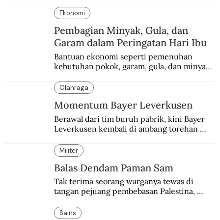
Ekonomi
Pembagian Minyak, Gula, dan
Garam dalam Peringatan Hari Ibu
Bantuan ekonomi seperti pemenuhan 
kebutuhan pokok, garam, gula, dan minyak 
menjadi salah satu perhatian dalam 
peringatan Hari Ibu.
Olahraga
Momentum Bayer Leverkusen
Berawal dari tim buruh pabrik, kini Bayer 
Leverkusen kembali di ambang torehan 
“treble”. Sempat diejek dengan julukan 
“Neverkusen”.
Militer
Balas Dendam Paman Sam
Tak terima seorang warganya tewas di 
tangan pejuang pembebasan Palestina, 
pemerintahan Ronald Reagan melakukan 
pembalasan.
Sains