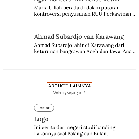
Maria Ullfah berada di dalam pusaran 
kontroversi penyusunan RUU Perkawinan. 
Berbuah manis walau penuh kompromi.
Ahmad Subardjo van Karawang
Ahmad Subardjo lahir di Karawang dari 
keturunan bangsawan Aceh dan Jawa. Anak 
kesayangan mantri polisi ini pindah ke 
Batavia untuk melanjutkan pendidikan di 
sekolah Belanda.
ARTIKEL LAINNYA
Selengkapnya
Loman
Logo
Ini cerita dari negeri studi banding. 
Lakonnya soal Palang dan Bulan.