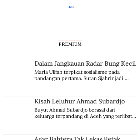
PREMIUM
Dalam Jangkauan Radar Bung Kecil
Siapa Peduli Rumah Multatuli?
Maria Ullfah terpikat sosialisme pada 
pandangan pertama. Sutan Sjahrir jadi 
comblangnya.
Kisah Leluhur Ahmad Subardjo
Buyut Ahmad Subardjo berasal dari 
keluarga terpandang di Aceh yang terlibat 
persaingan kekuasaan. Dia memilih 
merantau ke Jawa dan menjadi pemuka 
agama Islam. Anaknya mengikuti jejaknya.
Agar Bahtera Tak Lekas Retak