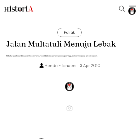
Politik
Jalan Multatuli Menuju Lebak
Multatuli alias Eduard Douwes Dekker mencium ketidakberesan hanya beberapa minggu setelah menjabat asisten residen.
Hendri F. Isnaeni
3 Apr 2010