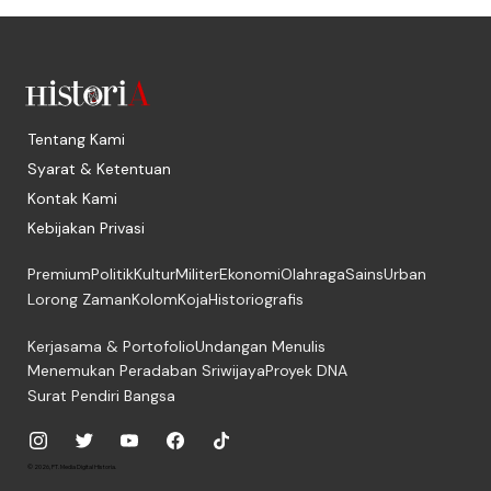
Tentang Kami
Syarat & Ketentuan
Kontak Kami
Kebijakan Privasi
Premium
Politik
Kultur
Militer
Ekonomi
Olahraga
Sains
Urban
Lorong Zaman
Kolom
Koja
Historiografis
Kerjasama & Portofolio
Undangan Menulis
Menemukan Peradaban Sriwijaya
Proyek DNA
Surat Pendiri Bangsa
© 2026, PT. Media Digital Historia.