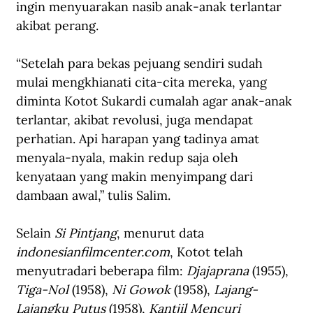
ingin menyuarakan nasib anak-anak terlantar 
akibat perang.
“Setelah para bekas pejuang sendiri sudah 
mulai mengkhianati cita-cita mereka, yang 
diminta Kotot Sukardi cumalah agar anak-anak 
terlantar, akibat revolusi, juga mendapat 
perhatian. Api harapan yang tadinya amat 
menyala-nyala, makin redup saja oleh 
kenyataan yang makin menyimpang dari 
dambaan awal,” tulis Salim.
Selain 
Si Pintjang
, menurut data 
indonesianfilmcenter.com
, Kotot telah 
menyutradari beberapa film: 
Djajaprana
 (1955), 
Tiga-Nol
 (1958), 
Ni Gowok
 (1958), 
Lajang-
Lajangku Putus
 (1958), 
Kantjil Mencuri 