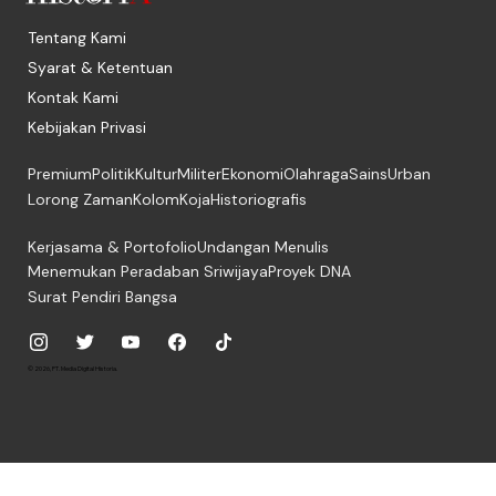
Tentang Kami
Syarat & Ketentuan
Kontak Kami
Kebijakan Privasi
Premium
Politik
Kultur
Militer
Ekonomi
Olahraga
Sains
Urban
Lorong Zaman
Kolom
Koja
Historiografis
Kerjasama & Portofolio
Undangan Menulis
Menemukan Peradaban Sriwijaya
Proyek DNA
Surat Pendiri Bangsa
© 2026, PT. Media Digital Historia.