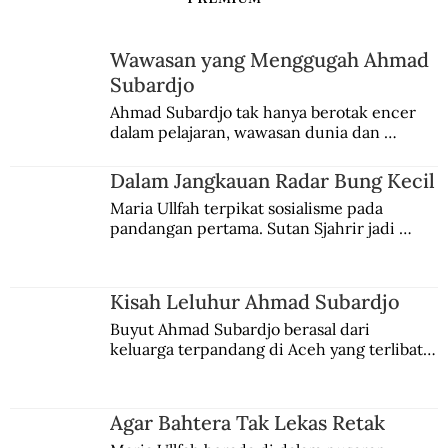
Wawasan yang Menggugah Ahmad
Subardjo
Ahmad Subardjo tak hanya berotak encer 
dalam pelajaran, wawasan dunia dan 
kesadaran kebangsaannya tumbuh berkat 
Jules Verne, Multatuli, hingga Sun Yat-sen.
Dalam Jangkauan Radar Bung Kecil
Maria Ullfah terpikat sosialisme pada 
pandangan pertama. Sutan Sjahrir jadi 
comblangnya.
Kisah Leluhur Ahmad Subardjo
Buyut Ahmad Subardjo berasal dari 
keluarga terpandang di Aceh yang terlibat 
persaingan kekuasaan. Dia memilih 
merantau ke Jawa dan menjadi pemuka 
agama Islam. Anaknya mengikuti jejaknya.
Agar Bahtera Tak Lekas Retak