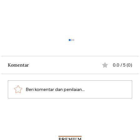
Komentar
0.0 / 5 (0)
Beri komentar dan penilaian...
The Memory Tape of Kotot Sukardi
PREMIUM