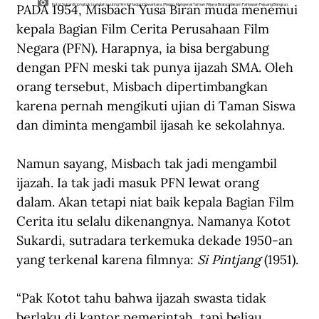
PADA 1954, Misbach Yusa Biran muda menemui 
Kotot Sukardi (jongkok) setelah syuting film Ki Hadjar Dewantara. (Repro. Mengenal Taman Wijaya Brata: Makam Pahlawan Pejuang Bangsa).
kepala Bagian Film Cerita Perusahaan Film 
Negara (PFN). Harapnya, ia bisa bergabung 
dengan PFN meski tak punya ijazah SMA. Oleh 
orang tersebut, Misbach dipertimbangkan 
karena pernah mengikuti ujian di Taman Siswa 
dan diminta mengambil ijasah ke sekolahnya.
Namun sayang, Misbach tak jadi mengambil 
ijazah. Ia tak jadi masuk PFN lewat orang 
dalam. Akan tetapi niat baik kepala Bagian Film 
Cerita itu selalu dikenangnya. Namanya Kotot 
Sukardi, sutradara terkemuka dekade 1950-an 
yang terkenal karena filmnya:
 Si Pintjang
 (1951).
“Pak Kotot tahu bahwa ijazah swasta tidak 
berlaku di kantor pemerintah, tapi beliau 