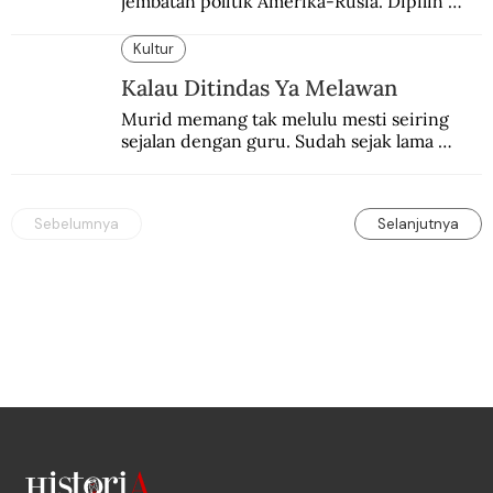
jembatan politik Amerika-Rusia. Dipilih 
karena kenetralannya sejak Perang Dingin.
Kultur
Kalau Ditindas Ya Melawan
Murid memang tak melulu mesti seiring 
sejalan dengan guru. Sudah sejak lama 
orang-orang mengatakan, guru kencing 
berdiri, murid kencing berlari.
Sebelumnya
Selanjutnya