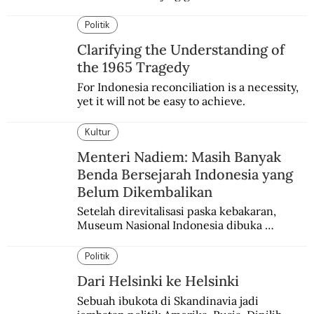
super. Karakter yang terinspirasi dari Laika 
si martir antariksa Soviet.
Politik
Clarifying the Understanding of
the 1965 Tragedy
For Indonesia reconciliation is a necessity, 
yet it will not be easy to achieve.
Kultur
Menteri Nadiem: Masih Banyak
Benda Bersejarah Indonesia yang
Belum Dikembalikan
Setelah direvitalisasi paska kebakaran, 
Museum Nasional Indonesia dibuka 
kembali. Bertepatan dengan perhelatan 
Pameran Repatriasi 2024.
Politik
Dari Helsinki ke Helsinki
Sebuah ibukota di Skandinavia jadi 