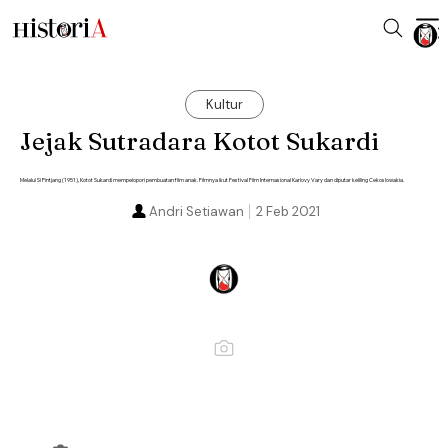
Kultur
Jejak Sutradara Kotot Sukardi
Melalui Si Pintjang (1951), Kotot Sukardi mempelopori pembuatan film anak. Filmnya ikut Festival Film Internasional Karlovy Vary dan diputar keliling Cekoslowakia.
Andri Setiawan
2 Feb 2021