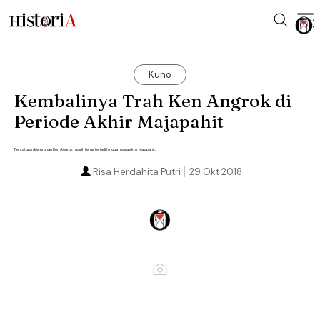
Kuno
Kembalinya Trah Ken Angrok di
Periode Akhir Majapahit
Percaturan keturunan Ken Angrok masih terus terjadi hingga masa akhir Majapahit.
Risa Herdahita Putri
29 Okt 2018