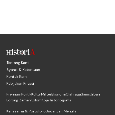
Tentang Kami
Syarat & Ketentuan
Kontak Kami
Kebijakan Privasi
Premium
Politik
Kultur
Militer
Ekonomi
Olahraga
Sains
Urban
Lorong Zaman
Kolom
Koja
Historiografis
Kerjasama & Portofolio
Undangan Menulis