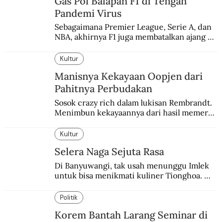
Gas Pol Balapan F1 di Tengah
Pandemi Virus
Sebagaimana Premier League, Serie A, dan 
NBA, akhirnya F1 juga membatalkan ajang 
balapannya. Menghindari pengalaman 
enam dekade lampau.
Kultur
Manisnya Kekayaan Oopjen dari
Pahitnya Perbudakan
Sosok crazy rich dalam lukisan Rembrandt. 
Menimbun kekayaannya dari hasil memeras 
keringat para budak.
Kultur
Selera Naga Sejuta Rasa
Di Banyuwangi, tak usah menunggu Imlek 
untuk bisa menikmati kuliner Tionghoa. 
Ada pasar kuliner khas yang digelar tiap 
pekan.
Politik
Korem Bantah Larang Seminar di