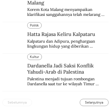
Malang
Korem Kota Malang menyampaikan 
klarifikasi sanggahannya telah melarang 
seminar sejarah di Universitas Negeri 
Malang.
Politik
Hatta Rajasa Keliru Kalpataru
Kalpataru dan Adipura, penghargaan 
lingkungan hidup yang diberikan 
pemerintah setiap tahun kepada dua pihak 
yang berbeda.
Kultur
Dardanella Jadi Saksi Konflik
Yahudi-Arab di Palestina
Palestina menjadi tujuan rombongan 
Dardanella saat tur ke wilayah Timur 
Tengah. Di sana mereka menjadi saksi 
ketegangan antara orang Yahudi dan 
penduduk Arab.
Sebelumnya
Selanjutnya