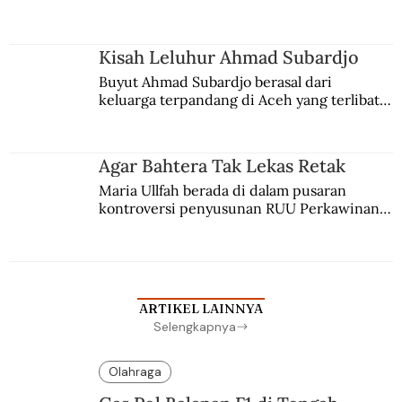
comblangnya.
Kisah Leluhur Ahmad Subardjo
Buyut Ahmad Subardjo berasal dari 
keluarga terpandang di Aceh yang terlibat 
persaingan kekuasaan. Dia memilih 
merantau ke Jawa dan menjadi pemuka 
agama Islam. Anaknya mengikuti jejaknya.
Agar Bahtera Tak Lekas Retak
Maria Ullfah berada di dalam pusaran 
kontroversi penyusunan RUU Perkawinan. 
Berbuah manis walau penuh kompromi.
ARTIKEL LAINNYA
Selengkapnya
Olahraga