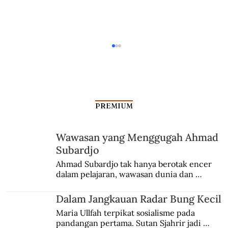
PREMIUM
Melacak Jejak Ken Angrok
Wawasan yang Menggugah Ahmad
Subardjo
Ahmad Subardjo tak hanya berotak encer 
dalam pelajaran, wawasan dunia dan 
kesadaran kebangsaannya tumbuh berkat 
Jules Verne, Multatuli, hingga Sun Yat-sen.
Dalam Jangkauan Radar Bung Kecil
Maria Ullfah terpikat sosialisme pada 
pandangan pertama. Sutan Sjahrir jadi 