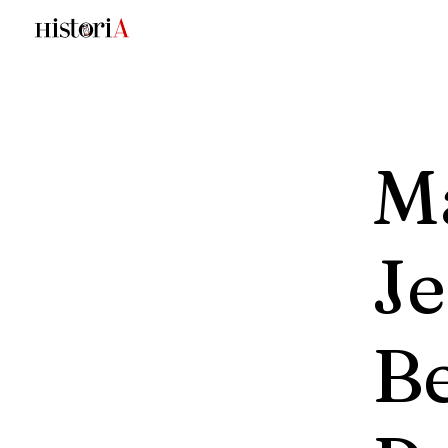
M
Je
B