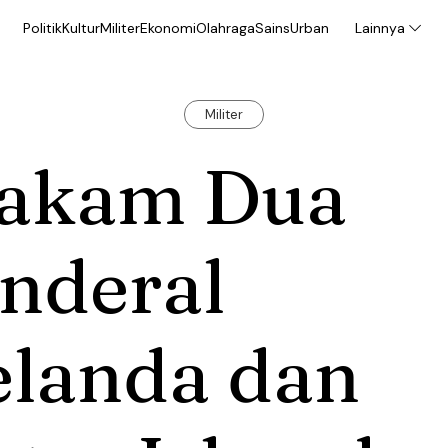
Politik
Kultur
Militer
Ekonomi
Olahraga
Sains
Urban
Lainnya
Militer
akam Dua
nderal
elanda dan