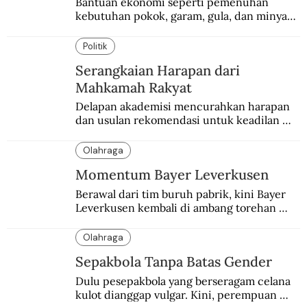
Bantuan ekonomi seperti pemenuhan 
kebutuhan pokok, garam, gula, dan minyak 
menjadi salah satu perhatian dalam 
peringatan Hari Ibu.
Politik
Serangkaian Harapan dari
Mahkamah Rakyat
Delapan akademisi mencurahkan harapan 
dan usulan rekomendasi untuk keadilan 
Pemilu. Mengingatkan spirit para pendiri 
bangsa dan perjuangan Reformasi 1998.
Olahraga
Momentum Bayer Leverkusen
Berawal dari tim buruh pabrik, kini Bayer 
Leverkusen kembali di ambang torehan 
“treble”. Sempat diejek dengan julukan 
“Neverkusen”.
Olahraga
Sepakbola Tanpa Batas Gender
Dulu pesepakbola yang berseragam celana 
kulot dianggap vulgar. Kini, perempuan 