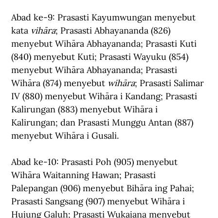
Abad ke-9: Prasasti Kayumwungan menyebut 
kata 
vihāra
; Prasasti Abhayananda (826) 
menyebut Wihāra Abhayananda; Prasasti Kuti 
(840) menyebut Kuti; Prasasti Wayuku (854) 
menyebut Wihāra Abhayananda; Prasasti 
Wihāra (874) menyebut 
wihāra
; Prasasti Salimar 
IV (880) menyebut Wihāra i Kandang; Prasasti 
Kalirungan (883) menyebut Wihāra i 
Kalirungan; dan Prasasti Munggu Antan (887) 
menyebut Wihāra i Gusali.
Abad ke-10: Prasasti Poh (905) menyebut 
Wihāra Waitanning Hawan; Prasasti 
Palepangan (906) menyebut Bihāra ing Pahai; 
Prasasti Sangsang (907) menyebut Wihāra i 
Hujung Galuh; Prasasti Wukajana menyebut 