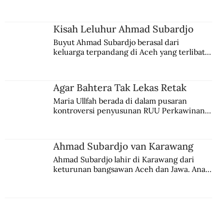
comblangnya.
Kisah Leluhur Ahmad Subardjo
Buyut Ahmad Subardjo berasal dari 
keluarga terpandang di Aceh yang terlibat 
persaingan kekuasaan. Dia memilih 
merantau ke Jawa dan menjadi pemuka 
agama Islam. Anaknya mengikuti jejaknya.
Agar Bahtera Tak Lekas Retak
Maria Ullfah berada di dalam pusaran 
kontroversi penyusunan RUU Perkawinan. 
Berbuah manis walau penuh kompromi.
Ahmad Subardjo van Karawang
Ahmad Subardjo lahir di Karawang dari 
keturunan bangsawan Aceh dan Jawa. Anak 
kesayangan mantri polisi ini pindah ke 
Batavia untuk melanjutkan pendidikan di 
sekolah Belanda.