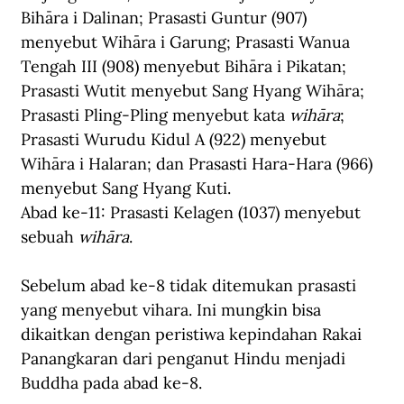
Bihāra i Dalinan; Prasasti Guntur (907) 
menyebut Wihāra i Garung; Prasasti Wanua 
Tengah III (908) menyebut Bihāra i Pikatan; 
Prasasti Wutit menyebut Sang Hyang Wihāra; 
Prasasti Pling-Pling menyebut kata 
wihāra
; 
Prasasti Wurudu Kidul A (922) menyebut 
Wihāra i Halaran; dan Prasasti Hara-Hara (966) 
menyebut Sang Hyang Kuti.
Abad ke-11: Prasasti Kelagen (1037) menyebut 
sebuah 
wihāra
.
Sebelum abad ke-8 tidak ditemukan prasasti 
yang menyebut vihara. Ini mungkin bisa 
dikaitkan dengan peristiwa kepindahan Rakai 
Panangkaran dari penganut Hindu menjadi 
Buddha pada abad ke-8.