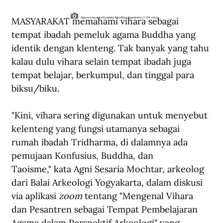
MASYARAKAT memahami vihara sebagai 
Gapura masuk ke Kompleks Ratu Boko, Yogyakarta. (123rf.com).
tempat ibadah pemeluk agama Buddha yang 
identik dengan klenteng.
Tak banyak yang tahu 
kalau dulu vihara selain tempat ibadah juga 
tempat belajar, berkumpul, dan tinggal para 
biksu/biku.
"Kini, vihara sering digunakan untuk menyebut 
kelenteng yang fungsi utamanya sebagai 
rumah ibadah Tridharma, di dalamnya ada 
pemujaan Konfusius, Buddha, dan 
Taoisme," kata Agni Sesaria Mochtar, arkeolog 
dari Balai Arkeologi Yogyakarta, dalam diskusi 
via aplikasi 
zoom 
tentang "Mengenal Vihara 
dan Pesantren sebagai Tempat Pembelajaran 
Agama dalam Perspektif Arkeologi" yang 