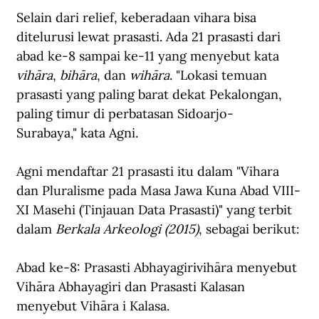
Selain dari relief, keberadaan vihara bisa 
ditelurusi lewat prasasti. Ada 21 prasasti dari 
abad ke-8 sampai ke-11 yang menyebut kata 
vihāra
, 
bihāra
, dan 
wihāra
. "Lokasi temuan 
prasasti yang paling barat dekat Pekalongan, 
paling timur di perbatasan Sidoarjo-
Surabaya," kata Agni.
Agni mendaftar 21 prasasti itu dalam "Vihara 
dan Pluralisme pada Masa Jawa Kuna Abad VIII-
XI Masehi (Tinjauan Data Prasasti)" yang terbit 
dalam 
Berkala Arkeologi (2015)
, sebagai berikut:
Abad ke-8: Prasasti Abhayagirivihāra menyebut 
Vihāra Abhayagiri dan Prasasti Kalasan 
menyebut Vihāra i Kalasa.