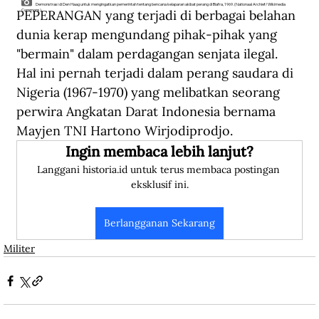
Demonstrasi di Den Haag untuk mengingatkan pemerintah tentang bencana kelaparan akibat perang di Biafra, 1969. (Nationaal Archief/Wikimedia
PEPERANGAN yang terjadi di berbagai belahan 
Commons).
dunia kerap mengundang pihak-pihak yang 
"bermain" dalam perdagangan senjata ilegal. 
Hal ini pernah terjadi dalam perang saudara di 
Nigeria (1967-1970) yang melibatkan seorang 
perwira Angkatan Darat Indonesia bernama 
Mayjen TNI Hartono Wirjodiprodjo.
Ingin membaca lebih lanjut?
Langgani historia.id untuk terus membaca postingan 
eksklusif ini.
Berlangganan Sekarang
Militer