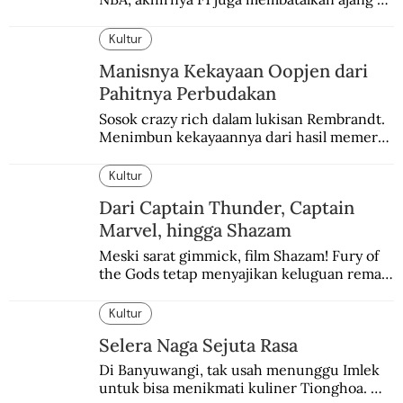
balapannya. Menghindari pengalaman 
enam dekade lampau.
Kultur
Manisnya Kekayaan Oopjen dari
Pahitnya Perbudakan
Sosok crazy rich dalam lukisan Rembrandt. 
Menimbun kekayaannya dari hasil memeras 
keringat para budak.
Kultur
Dari Captain Thunder, Captain
Marvel, hingga Shazam
Meski sarat gimmick, film Shazam! Fury of 
the Gods tetap menyajikan keluguan remaja 
yang menyimpan kekuatan para dewa 
Yunani.
Kultur
Selera Naga Sejuta Rasa
Di Banyuwangi, tak usah menunggu Imlek 
untuk bisa menikmati kuliner Tionghoa. 