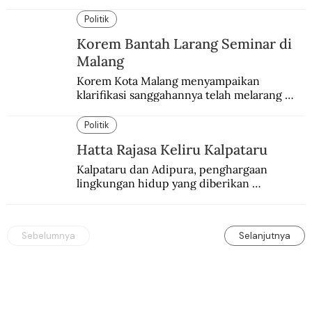
Ada pasar kuliner khas yang digelar tiap 
pekan.
Politik
Korem Bantah Larang Seminar di
Malang
Korem Kota Malang menyampaikan 
klarifikasi sanggahannya telah melarang 
seminar sejarah di Universitas Negeri 
Malang.
Politik
Hatta Rajasa Keliru Kalpataru
Kalpataru dan Adipura, penghargaan 
lingkungan hidup yang diberikan 
pemerintah setiap tahun kepada dua pihak 
yang berbeda.
Sebelumnya
Selanjutnya