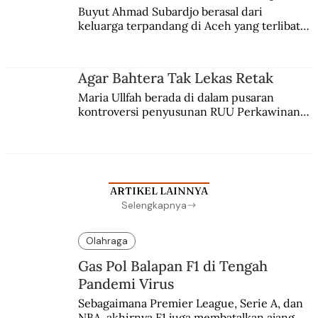
Buyut Ahmad Subardjo berasal dari 
keluarga terpandang di Aceh yang terlibat 
persaingan kekuasaan. Dia memilih 
merantau ke Jawa dan menjadi pemuka 
agama Islam. Anaknya mengikuti jejaknya.
Agar Bahtera Tak Lekas Retak
Maria Ullfah berada di dalam pusaran 
kontroversi penyusunan RUU Perkawinan. 
Berbuah manis walau penuh kompromi.
ARTIKEL LAINNYA
Selengkapnya
Olahraga
Gas Pol Balapan F1 di Tengah
Pandemi Virus
Sebagaimana Premier League, Serie A, dan 
NBA, akhirnya F1 juga membatalkan ajang 