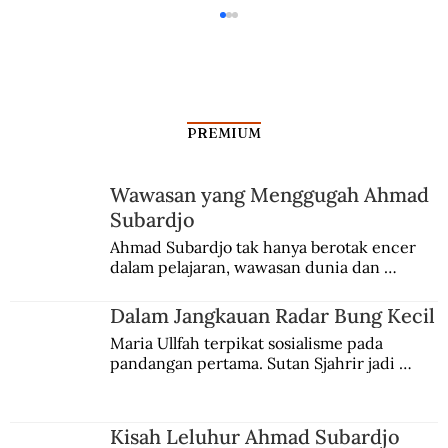
PREMIUM
Isu Senjata untuk Kudeta
Wawasan yang Menggugah Ahmad
Subardjo
Ahmad Subardjo tak hanya berotak encer 
dalam pelajaran, wawasan dunia dan 
kesadaran kebangsaannya tumbuh berkat 
Jules Verne, Multatuli, hingga Sun Yat-sen.
Dalam Jangkauan Radar Bung Kecil
Maria Ullfah terpikat sosialisme pada 
pandangan pertama. Sutan Sjahrir jadi 
comblangnya.
Kisah Leluhur Ahmad Subardjo