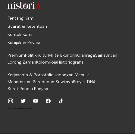
Tentang Kami
Syarat & Ketentuan
Kontak Kami
Kebijakan Privasi
Premium
Politik
Kultur
Militer
Ekonomi
Olahraga
Sains
Urban
Lorong Zaman
Kolom
Koja
Historiografis
Kerjasama & Portofolio
Undangan Menulis
Menemukan Peradaban Sriwijaya
Proyek DNA
Surat Pendiri Bangsa
© 2026, PT. Media Digital Historia.