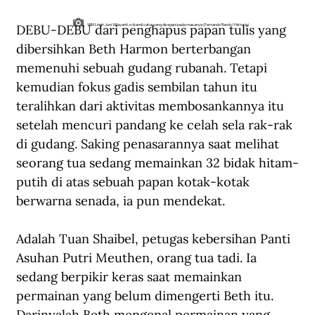
DEBU-DEBU dari penghapus papan tulis yang 
WIM Lindri Juni Wijayanti, srikandi catur yang disegani pada masanya (Fernando Randy/Historia)
dibersihkan Beth Harmon berterbangan 
memenuhi sebuah gudang rubanah. Tetapi 
kemudian fokus gadis sembilan tahun itu 
teralihkan dari aktivitas membosankannya itu 
setelah mencuri pandang ke celah sela rak-rak 
di gudang. Saking penasarannya saat melihat 
seorang tua sedang memainkan 32 bidak hitam-
putih di atas sebuah papan kotak-kotak 
berwarna senada, ia pun mendekat. 
Adalah Tuan Shaibel, petugas kebersihan Panti 
Asuhan Putri Meuthen, orang tua tadi. Ia 
sedang berpikir keras saat memainkan 
permainan yang belum dimengerti Beth itu. 
Darinyalah Beth mengenal permainan yang 