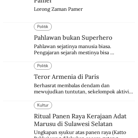
Pamer
Lorong Zaman Pamer
Politik
Pahlawan bukan Superhero
Pahlawan sejatinya manusia biasa. 
Pengajaran sejarah mestinya bisa 
menghadirkan sosok humanisnya.
Politik
Teror Armenia di Paris
Berhasrat membalas dendam dan 
mewujudkan tuntutan, sekelompok aktivis 
garis keras Armenia mengebom bandara di 
Paris.
Kultur
Ritual Panen Raya Kerajaan Adat
Marusu di Sulawesi Selatan
Ungkapan syukur atas panen raya (Katto 