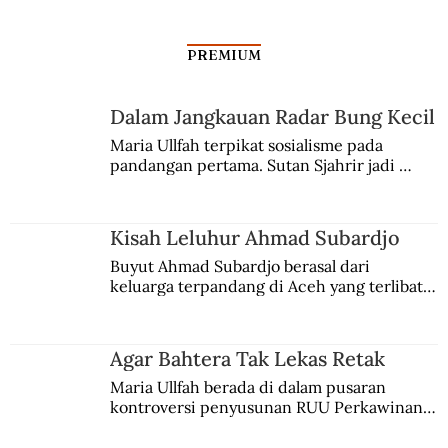
PREMIUM
Dalam Jangkauan Radar Bung Kecil
Maria Ullfah terpikat sosialisme pada 
pandangan pertama. Sutan Sjahrir jadi 
comblangnya.
Kisah Leluhur Ahmad Subardjo
Buyut Ahmad Subardjo berasal dari 
keluarga terpandang di Aceh yang terlibat 
persaingan kekuasaan. Dia memilih 
merantau ke Jawa dan menjadi pemuka 
agama Islam. Anaknya mengikuti jejaknya.
Agar Bahtera Tak Lekas Retak
Maria Ullfah berada di dalam pusaran 
kontroversi penyusunan RUU Perkawinan. 
Berbuah manis walau penuh kompromi.