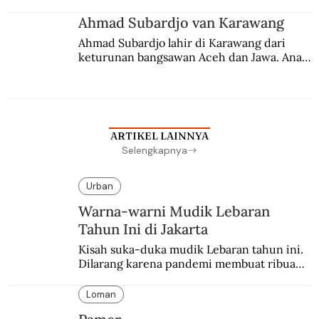
Ahmad Subardjo van Karawang
Ahmad Subardjo lahir di Karawang dari 
keturunan bangsawan Aceh dan Jawa. Anak 
kesayangan mantri polisi ini pindah ke 
Batavia untuk melanjutkan pendidikan di 
sekolah Belanda.
ARTIKEL LAINNYA
Selengkapnya
Urban
Warna-warni Mudik Lebaran
Tahun Ini di Jakarta
Kisah suka-duka mudik Lebaran tahun ini. 
Dilarang karena pandemi membuat ribuan 
orang berbondong-bondong pulang 
kampung lebih awal.
Loman