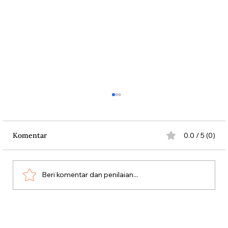
Komentar
0.0 / 5 (0)
Beri komentar dan penilaian...
Percasi dari Masa Revolusi