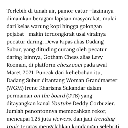
Terlebih di tanah air, pamor catur –lazimnya 
dimainkan beragam lapisan masyarakat, mulai 
dari kelas warung kopi hingga golongan 
pejabat– makin terdongkrak usai viralnya 
pecatur daring, Dewa Kipas alias Dadang 
Subur, yang dituding curang oleh pecatur 
daring lainnya, Gotham Chess alias Levy 
Rozman, di platform 
chess.com
 pada awal 
Maret 2021. Puncak dari kehebohan itu, 
Dadang Subur ditantang Woman Grandmaster 
(WGM) Irene Kharisma Sukandar dalam 
permainan 
on the board
 (OTB) yang 
ditayangkan kanal 
Youtube
 Deddy Corbuzier. 
Jumlah penontonnya memecahkan rekor, 
mencapai 1,25 juta 
viewers, 
dan jadi 
trending 
topic
 teratas mengalahkan kondangan selebriti 