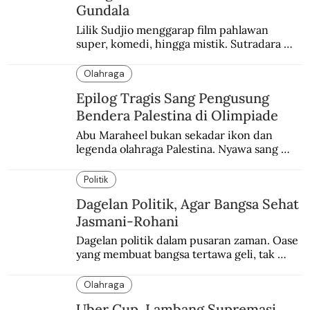
Gundala
Lilik Sudjio menggarap film pahlawan 
super, komedi, hingga mistik. Sutradara 
terbaik yang kurang dilirik.
Olahraga
Epilog Tragis Sang Pengusung
Bendera Palestina di Olimpiade
Abu Maraheel bukan sekadar ikon dan 
legenda olahraga Palestina. Nyawa sang 
Olimpian tak tertolong setelah Israel 
memblokade Rafah.
Politik
Dagelan Politik, Agar Bangsa Sehat
Jasmani-Rohani
Dagelan politik dalam pusaran zaman. Oase 
yang membuat bangsa tertawa geli, tak 
melulu nyeri.
Olahraga
Uber Cup, Lambang Supremasi