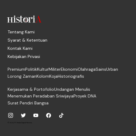
Tentang Kami
Syarat & Ketentuan
Kontak Kami
Kebijakan Privasi
Premium
Politik
Kultur
Militer
Ekonomi
Olahraga
Sains
Urban
Lorong Zaman
Kolom
Koja
Historiografis
Kerjasama & Portofolio
Undangan Menulis
Menemukan Peradaban Sriwijaya
Proyek DNA
Surat Pendiri Bangsa
© 2026, PT. Media Digital Historia.