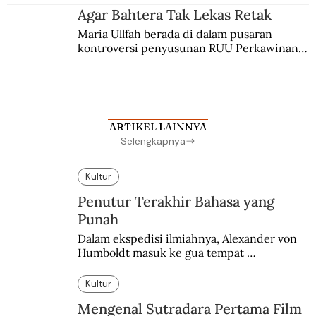
agama Islam. Anaknya mengikuti jejaknya.
Agar Bahtera Tak Lekas Retak
Maria Ullfah berada di dalam pusaran 
kontroversi penyusunan RUU Perkawinan. 
Berbuah manis walau penuh kompromi.
ARTIKEL LAINNYA
Selengkapnya
Kultur
Penutur Terakhir Bahasa yang
Punah
Dalam ekspedisi ilmiahnya, Alexander von 
Humboldt masuk ke gua tempat 
pemakaman suku yang telah punah. Seekor 
burung nuri diyakini sebagai penutur 
Kultur
terakhir bahasa suku itu.
Mengenal Sutradara Pertama Film