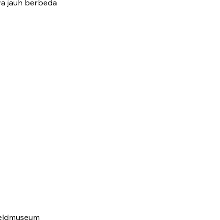
ya jauh berbeda
ereldmuseum