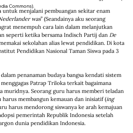
dia Commons).
a untuk menjalani pembuangan sekitar enam 
 Nederlander was
” (Seandainya aku seorang 
ngrat menempuh cara lain dalam melanjutkan 
an seperti ketika bersama Indisch Partij dan 
De 
 memakai sekolahan alias lewat pendidikan. Di kota 
Institut Pendidikan Nasional Taman Siswa pada 3 
dalam penanaman budaya bangsa kendati sistem 
 menggagas Patrap Triloka terkait bagaimana 
a muridnya. Seorang guru harus memberi teladan 
u harus membangun kemauan dan inisiatif (
ing 
guru harus mendorong siswanya ke arah kemajuan 
iadopsi pemerintah Republik Indonesia setelah 
argon dunia pendidikan Indonesia.