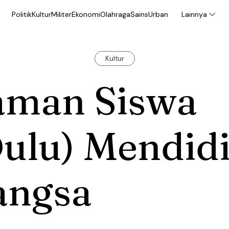
Politik
Kultur
Militer
Ekonomi
Olahraga
Sains
Urban
Lainnya
Kultur
aman Siswa
Dulu) Mendid
angsa