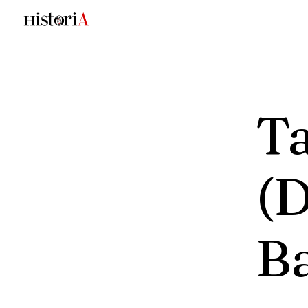
T
(
B