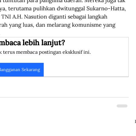
 tuntutan para panglima daerah. Mereka juga tak 
, terutama pulihkan dwitunggal Sukarno-Hatta, 
NI A.H. Nasution diganti sebagai langkah 
erah yang luas, dan melarang komunisme yang 
.
mbaca lebih lanjut?
k terus membaca postingan eksklusif ini.
langganan Sekarang