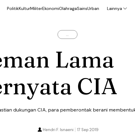
Politik
Kultur
Militer
Ekonomi
Olahraga
Sains
Urban
Lainnya
...
eman Lama
ernyata CIA
astian dukungan CIA, para pemberontak berani membentu
Hendri F. Isnaeni
17 Sep 2019