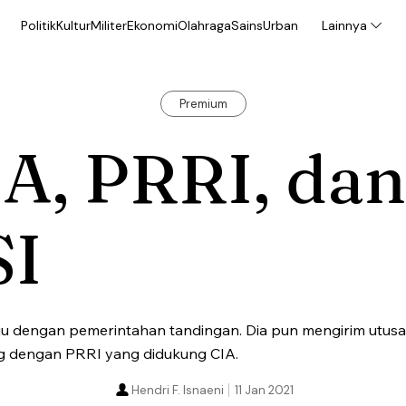
Politik
Kultur
Militer
Ekonomi
Olahraga
Sains
Urban
Lainnya
Premium
A, PRRI, dan
SI
tuju dengan pemerintahan tandingan. Dia pun mengirim utu
g dengan PRRI yang didukung CIA.
Hendri F. Isnaeni
11 Jan 2021