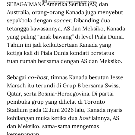
SEBAGAIMANA Amerika Serikat (AS) dan 
Skuad utama Kanada di Piala Dunia 2026 (X @CANMNT_Official)
Australia, orang-orang Kanada juga menyebut 
sepakbola dengan 
soccer
. Dibanding dua 
tetangga kawasannya, AS dan Meksiko, Kanada 
yang paling “anak bawang” di level Piala Dunia. 
Tahun ini jadi keikutsertaan Kanada yang 
ketiga kali di Piala Dunia kendati berstatus 
tuan rumah bersama dengan AS dan Meksiko.
Sebagai 
co-host
, timnas Kanada besutan Jesse 
Marsch itu terundi di Grup B bersama Swiss, 
Qatar, serta Bosnia-Herzegovina. Di partai 
pembuka grup yang dihelat di Toronto 
Stadium pada 12 Juni 2026 lalu, Kanada nyaris 
kehilangan muka ketika dua 
host
 lainnya, AS 
dan Meksiko, sama-sama mengemas 
kemenangan.