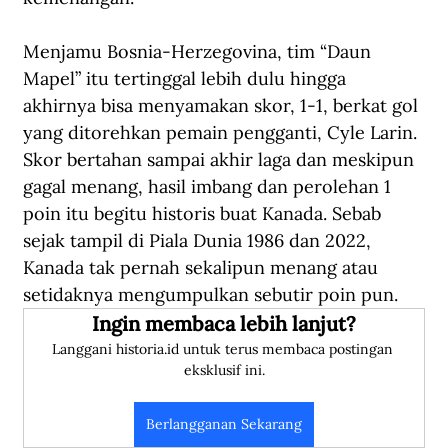
Menjamu Bosnia-Herzegovina, tim “Daun 
Mapel” itu tertinggal lebih dulu hingga 
akhirnya bisa menyamakan skor, 1-1, berkat gol 
yang ditorehkan pemain pengganti, Cyle Larin. 
Skor bertahan sampai akhir laga dan meskipun 
gagal menang, hasil imbang dan perolehan 1 
poin itu begitu historis buat Kanada. Sebab 
sejak tampil di Piala Dunia 1986 dan 2022, 
Kanada tak pernah sekalipun menang atau 
setidaknya mengumpulkan sebutir poin pun.
Ingin membaca lebih lanjut?
Langgani historia.id untuk terus membaca postingan 
eksklusif ini.
Berlangganan Sekarang