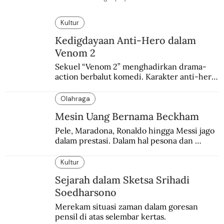
Kultur
Kedigdayaan Anti-Hero dalam
Venom 2
Sekuel “Venom 2” menghadirkan drama-
action berbalut komedi. Karakter anti-hero 
yang mulanya berasal dari sayembara 
penggemar.
Olahraga
Mesin Uang Bernama Beckham
Pele, Maradona, Ronaldo hingga Messi jago 
dalam prestasi. Dalam hal pesona dan 
brand, Beckham belum tertandingi.
Kultur
Sejarah dalam Sketsa Srihadi
Soedharsono
Merekam situasi zaman dalam goresan 
pensil di atas selembar kertas.