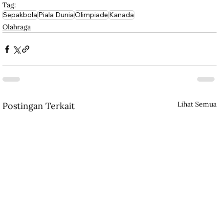
Tag:
Sepakbola
Piala Dunia
Olimpiade
Kanada
Olahraga
Lihat Semua
Postingan Terkait