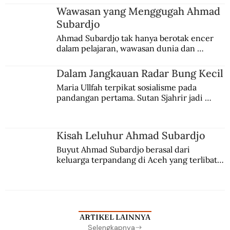
Wawasan yang Menggugah Ahmad
Subardjo
Ahmad Subardjo tak hanya berotak encer 
dalam pelajaran, wawasan dunia dan 
kesadaran kebangsaannya tumbuh berkat 
Jules Verne, Multatuli, hingga Sun Yat-sen.
Dalam Jangkauan Radar Bung Kecil
Maria Ullfah terpikat sosialisme pada 
pandangan pertama. Sutan Sjahrir jadi 
comblangnya.
Kisah Leluhur Ahmad Subardjo
Buyut Ahmad Subardjo berasal dari 
keluarga terpandang di Aceh yang terlibat 
persaingan kekuasaan. Dia memilih 
merantau ke Jawa dan menjadi pemuka 
agama Islam. Anaknya mengikuti jejaknya.
ARTIKEL LAINNYA
Selengkapnya