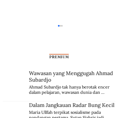
PREMIUM
Wawasan yang Menggugah Ahmad
Subardjo
Sejarah Nilai Tukar Rupiah terhadap
Ahmad Subardjo tak hanya berotak encer 
dalam pelajaran, wawasan dunia dan 
Dolar AS
kesadaran kebangsaannya tumbuh berkat 
Jules Verne, Multatuli, hingga Sun Yat-sen.
Dalam Jangkauan Radar Bung Kecil
Maria Ullfah terpikat sosialisme pada 
pandangan pertama. Sutan Sjahrir jadi 