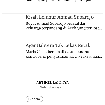
comblangnya.
Kisah Leluhur Ahmad Subardjo
Buyut Ahmad Subardjo berasal dari 
keluarga terpandang di Aceh yang terlibat 
persaingan kekuasaan. Dia memilih 
merantau ke Jawa dan menjadi pemuka 
agama Islam. Anaknya mengikuti jejaknya.
Agar Bahtera Tak Lekas Retak
Maria Ullfah berada di dalam pusaran 
kontroversi penyusunan RUU Perkawinan. 
Berbuah manis walau penuh kompromi.
ARTIKEL LAINNYA
Selengkapnya
Ekonomi