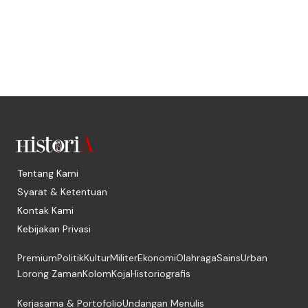
Tentang Kami
Syarat & Ketentuan
Kontak Kami
Kebijakan Privasi
Premium
Politik
Kultur
Militer
Ekonomi
Olahraga
Sains
Urban
Lorong Zaman
Kolom
Koja
Historiografis
Kerjasama & Portofolio
Undangan Menulis