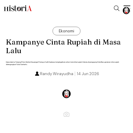
Ekonomi
Kampanye Cinta Rupiah di Masa
Lalu
Kala sidak ke Tanjung Priok, Menteri Keuangan Purbaya Yudhi Sadewa mengingatkan untuk mencintai rupiah. Dahulu di pengujung Orde Baru gerakan cinta rupiah
didengungkan Tutut Soeharto.
Randy Wirayudha
14 Jun 2026