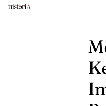
M
K
Im