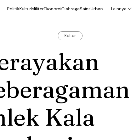
Politik
Kultur
Militer
Ekonomi
Olahraga
Sains
Urban
Lainnya
Kultur
erayakan
eberagaman
lek Kala