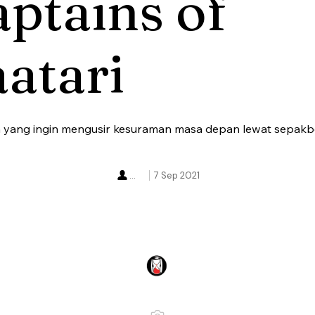
ptains of
atari
h yang ingin mengusir kesuraman masa depan lewat sepakbo
...
7 Sep 2021