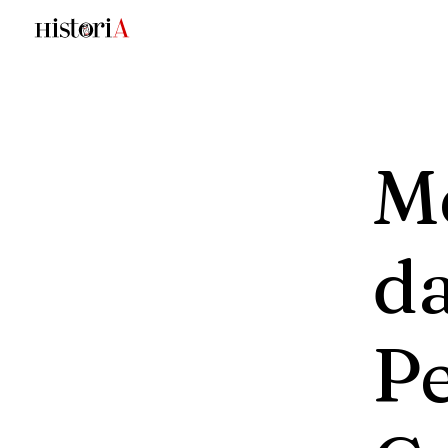
M
d
P