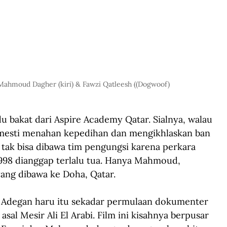
Mahmoud Dagher (kiri) & Fawzi Qatleesh ((Dogwoof)
 bakat dari Aspire Academy Qatar. Sialnya, walau 
 mesti menahan kepedihan dan mengikhlaskan ban 
ak bisa dibawa tim pengungsi karena perkara 
 1998 dianggap terlalu tua. Hanya Mahmoud, 
yang dibawa ke Doha, Qatar.
a. Adegan haru itu sekadar permulaan dokumenter 
asal Mesir Ali El Arabi. Film ini kisahnya berpusar 