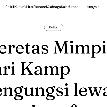
Politik
Kultur
Militer
Ekonomi
Olahraga
Sains
Urban
Lainnya
Kultur
eretas Mimpi
ari Kamp
engungsi lew