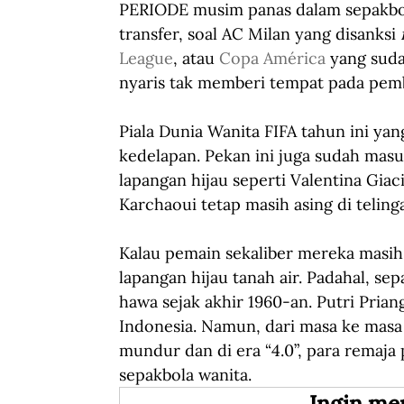
PERIODE musim panas dalam sepakbola
transfer, soal AC Milan yang disanksi 
League
, atau 
Copa América
 yang suda
nyaris tak memberi tempat pada pemb
Piala Dunia Wanita FIFA tahun ini yang 
kedelapan. Pekan ini juga sudah masu
lapangan hijau seperti Valentina Gia
Karchaoui tetap masih asing di telinga
Kalau pemain sekaliber mereka masih a
lapangan hijau tanah air. Padahal, se
hawa sejak akhir 1960-an. Putri Prian
Indonesia. Namun, dari masa ke masa 
mundur dan di era “4.0”, para remaja 
sepakbola wanita.
Ingin me