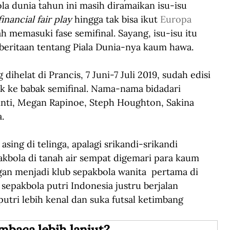
 dunia tahun ini masih diramaikan isu-isu 
financial fair play
 hingga tak bisa ikut 
Europa 
h memasuki fase semifinal. Sayang, isu-isu itu 
eritaan tentang Piala Dunia-nya kaum hawa. 
dihelat di Prancis, 7 Juni-7 Juli 2019, sudah edisi 
k ke babak semifinal. Nama-nama bidadari 
cinti, Megan Rapinoe, Steph Houghton, Sakina 
. 
sing di telinga, apalagi srikandi-srikandi 
pakbola di tanah air sempat digemari para kaum 
gan menjadi klub sepakbola wanita  pertama di 
sepakbola putri Indonesia justru berjalan 
putri lebih kenal dan suka futsal ketimbang 
mbaca lebih lanjut?