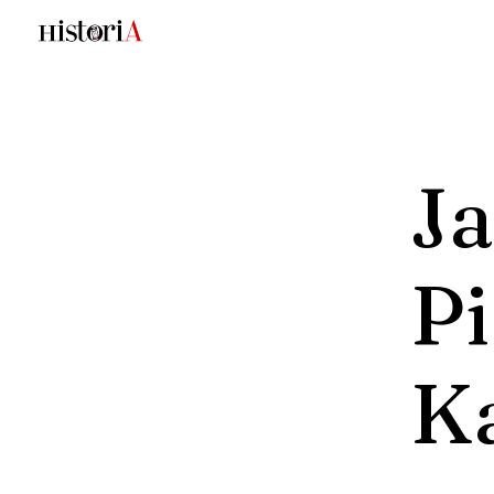
Ja
Pi
K