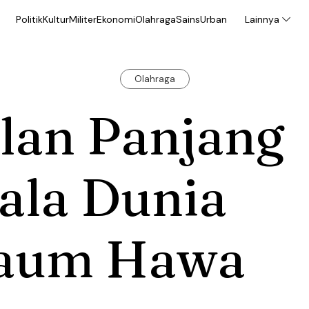
Politik
Kultur
Militer
Ekonomi
Olahraga
Sains
Urban
Lainnya
Olahraga
lan Panjang
ala Dunia
aum Hawa