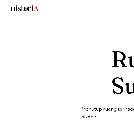
R
S
Menutup ruang terhada
dikebiri.