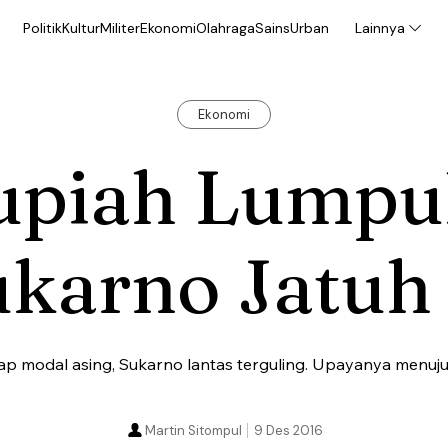
Politik
Kultur
Militer
Ekonomi
Olahraga
Sains
Urban
Lainnya
Ekonomi
upiah Lumpu
ukarno Jatuh
p modal asing, Sukarno lantas terguling. Upayanya menuju
Martin Sitompul
9 Des 2016