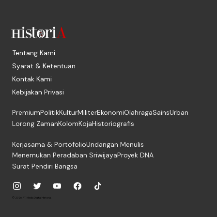
Tentang Kami
Syarat & Ketentuan
Kontak Kami
Kebijakan Privasi
Premium
Politik
Kultur
Militer
Ekonomi
Olahraga
Sains
Urban
Lorong Zaman
Kolom
Koja
Historiografis
Kerjasama & Portofolio
Undangan Menulis
Menemukan Peradaban Sriwijaya
Proyek DNA
Surat Pendiri Bangsa
© 2026, PT. Media Digital Historia.