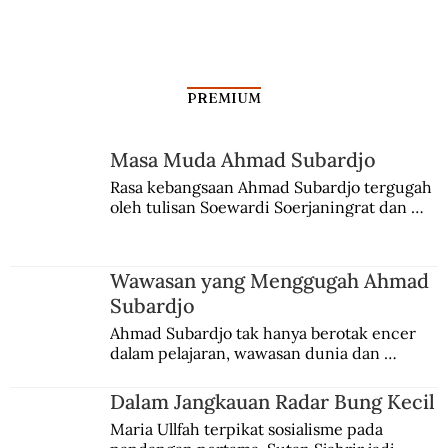
PREMIUM
Sudiro dalam Pergerakan
Masa Muda Ahmad Subardjo
Rasa kebangsaan Ahmad Subardjo tergugah 
oleh tulisan Soewardi Soerjaningrat dan 
pidato Tjokroaminoto. Dia juga sempat 
menggeluti teosofi.
Wawasan yang Menggugah Ahmad
Subardjo
Ahmad Subardjo tak hanya berotak encer 
dalam pelajaran, wawasan dunia dan 
kesadaran kebangsaannya tumbuh berkat 
Jules Verne, Multatuli, hingga Sun Yat-sen.
Dalam Jangkauan Radar Bung Kecil
Maria Ullfah terpikat sosialisme pada 