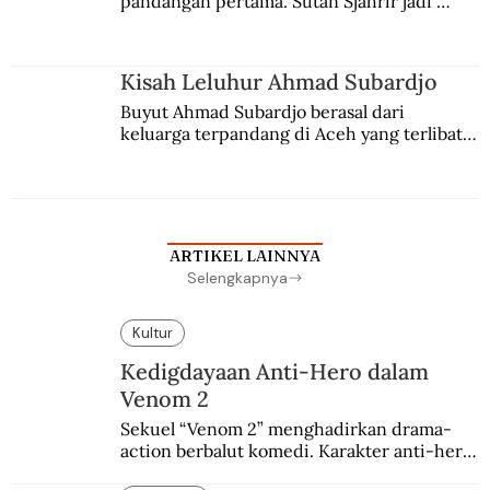
pandangan pertama. Sutan Sjahrir jadi 
comblangnya.
Kisah Leluhur Ahmad Subardjo
Buyut Ahmad Subardjo berasal dari 
keluarga terpandang di Aceh yang terlibat 
persaingan kekuasaan. Dia memilih 
merantau ke Jawa dan menjadi pemuka 
agama Islam. Anaknya mengikuti jejaknya.
ARTIKEL LAINNYA
Selengkapnya
Kultur
Kedigdayaan Anti-Hero dalam
Venom 2
Sekuel “Venom 2” menghadirkan drama-
action berbalut komedi. Karakter anti-hero 
yang mulanya berasal dari sayembara 