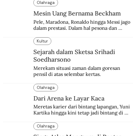
penggemar.
Olahraga
Mesin Uang Bernama Beckham
Pele, Maradona, Ronaldo hingga Messi jago 
dalam prestasi. Dalam hal pesona dan 
brand, Beckham belum tertandingi.
Kultur
Sejarah dalam Sketsa Srihadi
Soedharsono
Merekam situasi zaman dalam goresan 
pensil di atas selembar kertas.
Olahraga
Dari Arena ke Layar Kaca
Meretas karier dari bintang lapangan, Yuni 
Kartika hingga kini tetap jadi bintang di 
depan kamera.
Olahraga