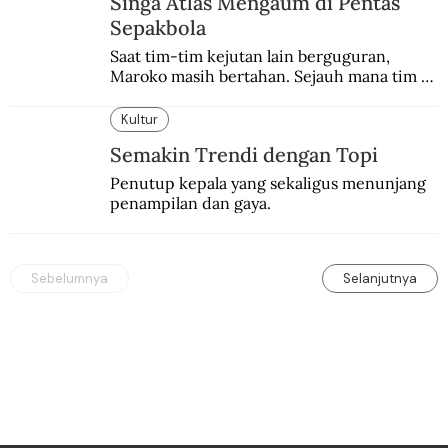
Singa Atlas Mengaum di Pentas
Sepakbola
Saat tim-tim kejutan lain berguguran, 
Maroko masih bertahan. Sejauh mana tim 
Singa Atlas mampu meng-upgrade catatan 
sejarahnya?
Kultur
Semakin Trendi dengan Topi
Penutup kepala yang sekaligus menunjang 
penampilan dan gaya.
Sebelumnya
Selanjutnya