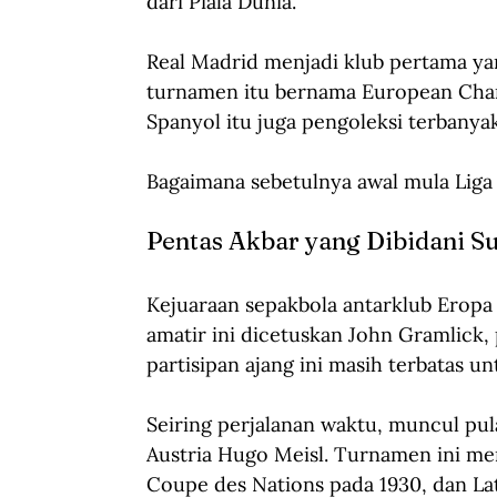
dari Piala Dunia.
Real Madrid menjadi klub pertama ya
turnamen itu bernama European Champ
Spanyol itu juga pengoleksi terbanya
Bagaimana sebetulnya awal mula Lig
Pentas Akbar yang Dibidani S
Kejuaraan sepakbola antarklub Eropa 
amatir ini dicetuskan John Gramlick,
partisipan ajang ini masih terbatas u
Seiring perjalanan waktu, muncul pul
Austria Hugo Meisl. Turnamen ini me
Coupe des Nations pada 1930, dan La