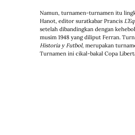
Namun, turnamen-turnamen itu lingku
Hanot, editor suratkabar Prancis 
L’Eq
setelah dibandingkan dengan kehe
musim 1948 yang diliput Ferran. Tur
Historia y Futbol
, merupakan turname
Turnamen ini cikal-bakal Copa Liber