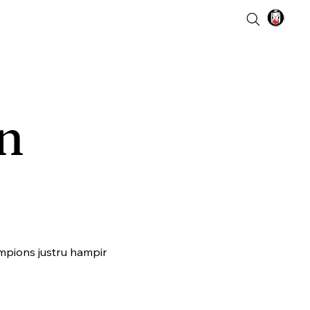
n
mpions justru hampir