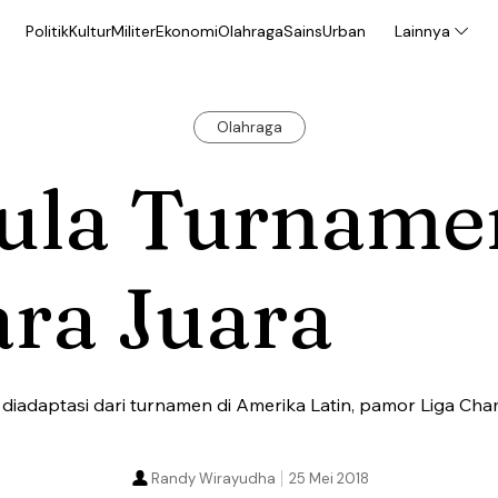
Politik
Kultur
Militer
Ekonomi
Olahraga
Sains
Urban
Lainnya
Olahraga
ula Turname
ra Juara
iadaptasi dari turnamen di Amerika Latin, pamor Liga Cha
Randy Wirayudha
25 Mei 2018