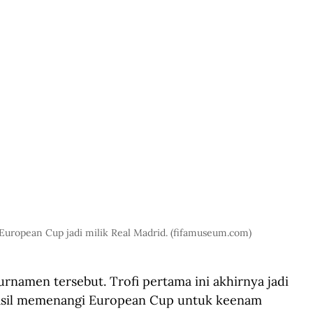
European Cup jadi milik Real Madrid. (fifamuseum.com)
namen tersebut. Trofi pertama ini akhirnya jadi 
hasil memenangi European Cup untuk keenam 