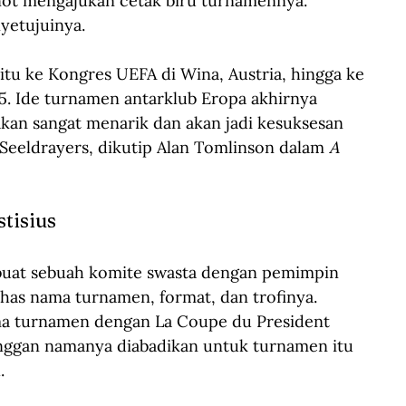
not mengajukan cetak biru turnamennya. 
yetujuinya.
tu ke Kongres UEFA di Wina, Austria, hingga ke 
5. Ide turnamen antarklub Eropa akhirnya 
akan sangat menarik dan akan jadi kesuksesan 
 Seeldrayers, dikutip Alan Tomlinson dalam 
A 
tisius
uat sebuah komite swasta dengan pemimpin 
has nama turnamen, format, dan trofinya. 
a turnamen dengan La Coupe du President 
nggan namanya diabadikan untuk turnamen itu 
.