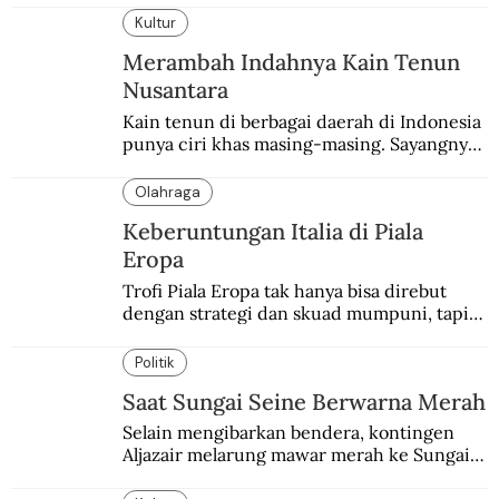
Indonesia.
Kultur
Merambah Indahnya Kain Tenun
Nusantara
Kain tenun di berbagai daerah di Indonesia 
punya ciri khas masing-masing. Sayangnya, 
pendataan tentang para perajinnya masih 
belum memadai.
Olahraga
Keberuntungan Italia di Piala
Eropa
Trofi Piala Eropa tak hanya bisa direbut 
dengan strategi dan skuad mumpuni, tapi 
juga keberuntungan. Italia pernah 
mengalaminya.
Politik
Saat Sungai Seine Berwarna Merah
Selain mengibarkan bendera, kontingen 
Aljazair melarung mawar merah ke Sungai 
Seine yang jadi saksi Pembantaian Paris.