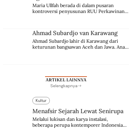
Maria Ullfah berada di dalam pusaran 
kontroversi penyusunan RUU Perkawinan. 
Berbuah manis walau penuh kompromi.
Ahmad Subardjo van Karawang
Ahmad Subardjo lahir di Karawang dari 
keturunan bangsawan Aceh dan Jawa. Anak 
kesayangan mantri polisi ini pindah ke 
Batavia untuk melanjutkan pendidikan di 
sekolah Belanda.
ARTIKEL LAINNYA
Selengkapnya
Kultur
Menafsir Sejarah Lewat Senirupa
Melalui lukisan dan karya instalasi,
beberapa perupa kontemporer Indonesia
merayakan 70 tahun kemerdekaan