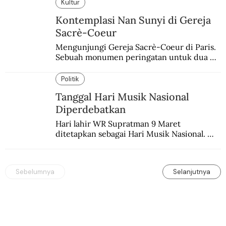
Kultur
Kontemplasi Nan Sunyi di Gereja
Sacrè-Coeur
Mengunjungi Gereja Sacrè-Coeur di Paris. 
Sebuah monumen peringatan untuk dua 
peristiwa yang memukul kaum Katolik 
Prancis.
Politik
Tanggal Hari Musik Nasional
Diperdebatkan
Hari lahir WR Supratman 9 Maret 
ditetapkan sebagai Hari Musik Nasional. 
Padahal tanggal itu masih diperdebatkan.
Sebelumnya
Selanjutnya