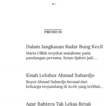
PREMIUM
Dalam Jangkauan Radar Bung Kecil
Maria Ullfah terpikat sosialisme pada 
pandangan pertama. Sutan Sjahrir jadi 
Menikmati Pameran “Para Sekutu Yang
comblangnya.
Tidak Bisa Berkata Tidak”
Kisah Leluhur Ahmad Subardjo
Buyut Ahmad Subardjo berasal dari 
keluarga terpandang di Aceh yang terlibat 
persaingan kekuasaan. Dia memilih 
merantau ke Jawa dan menjadi pemuka 
agama Islam. Anaknya mengikuti jejaknya.
Agar Bahtera Tak Lekas Retak