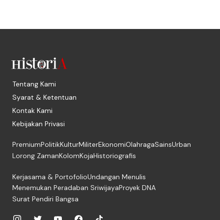
Tentang Kami
Syarat & Ketentuan
Kontak Kami
Kebijakan Privasi
Premium
Politik
Kultur
Militer
Ekonomi
Olahraga
Sains
Urban
Lorong Zaman
Kolom
Koja
Historiografis
Kerjasama & Portofolio
Undangan Menulis
Menemukan Peradaban Sriwijaya
Proyek DNA
Surat Pendiri Bangsa