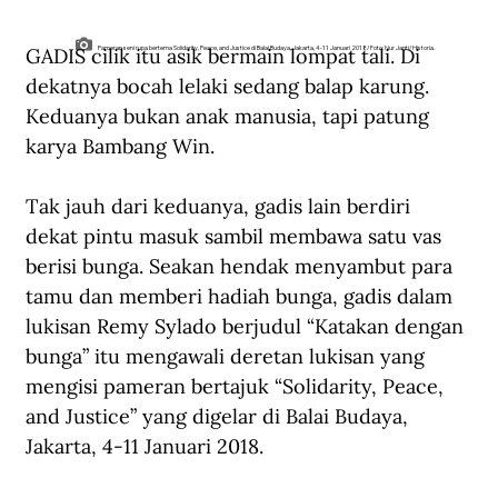
GADIS cilik itu asik bermain lompat tali. Di 
Pameran seni rupa bertema Solidarity, Peace, and Justice di Balai Budaya, Jakarta, 4-11 Januari 2018/Foto: Nur Janti/Historia.
dekatnya bocah lelaki sedang balap karung. 
Keduanya bukan anak manusia, tapi patung 
karya Bambang Win.
Tak jauh dari keduanya, gadis lain berdiri 
dekat pintu masuk sambil membawa satu vas 
berisi bunga. Seakan hendak menyambut para 
tamu dan memberi hadiah bunga, gadis dalam 
lukisan Remy Sylado berjudul “Katakan dengan 
bunga” itu mengawali deretan lukisan yang 
mengisi pameran bertajuk “Solidarity, Peace, 
and Justice” yang digelar di Balai Budaya, 
Jakarta, 4-11 Januari 2018.