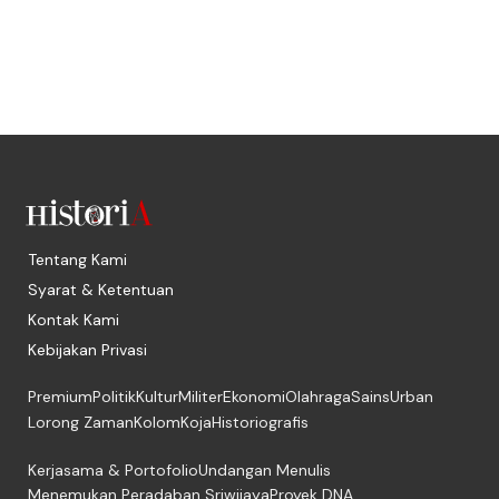
Tentang Kami
Syarat & Ketentuan
Kontak Kami
Kebijakan Privasi
Premium
Politik
Kultur
Militer
Ekonomi
Olahraga
Sains
Urban
Lorong Zaman
Kolom
Koja
Historiografis
Kerjasama & Portofolio
Undangan Menulis
Menemukan Peradaban Sriwijaya
Proyek DNA