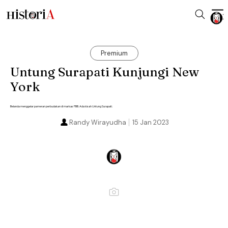
Premium
Untung Surapati Kunjungi New
York
Belanda menggelar pameran perbudakan di markas PBB. Ada kisah Untung Surapati.
Randy Wirayudha
15 Jan 2023