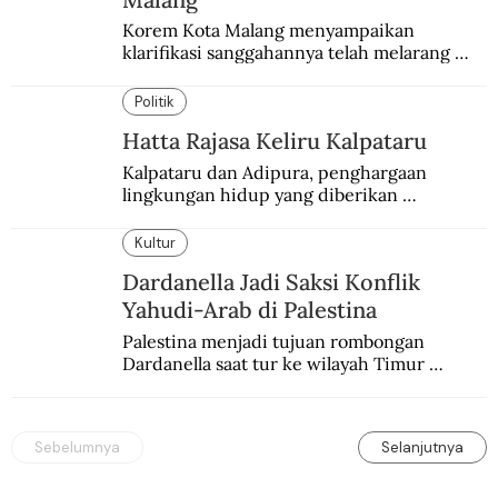
Korem Kota Malang menyampaikan 
klarifikasi sanggahannya telah melarang 
seminar sejarah di Universitas Negeri 
Malang.
Politik
Hatta Rajasa Keliru Kalpataru
Kalpataru dan Adipura, penghargaan 
lingkungan hidup yang diberikan 
pemerintah setiap tahun kepada dua pihak 
yang berbeda.
Kultur
Dardanella Jadi Saksi Konflik
Yahudi-Arab di Palestina
Palestina menjadi tujuan rombongan 
Dardanella saat tur ke wilayah Timur 
Tengah. Di sana mereka menjadi saksi 
ketegangan antara orang Yahudi dan 
penduduk Arab.
Sebelumnya
Selanjutnya