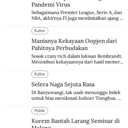
Pandemi Virus
Sebagaimana Premier League, Serie A, dan 
NBA, akhirnya F1 juga membatalkan ajang 
balapannya. Menghindari pengalaman 
enam dekade lampau.
Kultur
Manisnya Kekayaan Oopjen dari
Pahitnya Perbudakan
Sosok crazy rich dalam lukisan Rembrandt. 
Menimbun kekayaannya dari hasil memeras 
keringat para budak.
Kultur
Selera Naga Sejuta Rasa
Di Banyuwangi, tak usah menunggu Imlek 
untuk bisa menikmati kuliner Tionghoa. 
Ada pasar kuliner khas yang digelar tiap 
pekan.
Politik
Korem Bantah Larang Seminar di
Malang