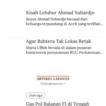
Kisah Leluhur Ahmad Subardjo
Buyut Ahmad Subardjo berasal dari 
keluarga terpandang di Aceh yang terlibat 
persaingan kekuasaan. Dia memilih 
merantau ke Jawa dan menjadi pemuka 
agama Islam. Anaknya mengikuti jejaknya.
Agar Bahtera Tak Lekas Retak
Maria Ullfah berada di dalam pusaran 
kontroversi penyusunan RUU Perkawinan. 
Berbuah manis walau penuh kompromi.
ARTIKEL LAINNYA
Selengkapnya
Olahraga
Gas Pol Balapan F1 di Tengah