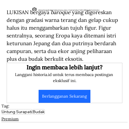
LUKISAN bergaya 
baroque
 yang digoreskan 
Untung Surapati dalam lukisan karya Jansz Coeman tahun 1665. (Wikimedia Commons).
dengan gradasi warna terang dan gelap cukup 
halus itu menggambarkan tujuh figur. Figur 
sentralnya, seorang Eropa kaya ditemani istri 
keturunan Jepang dan dua putrinya berdarah 
campuran, serta dua ekor anjing peliharaan 
plus dua budak berkulit eksotis.
Ingin membaca lebih lanjut?
Langgani historia.id untuk terus membaca postingan 
eksklusif ini.
Berlangganan Sekarang
Tag:
Untung Surapati
Budak
Premium