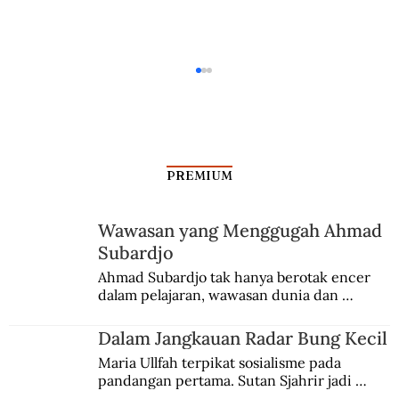
PREMIUM
Wawasan yang Menggugah Ahmad
Subardjo
Dalam Jangkauan Radar Bung Kecil
Ahmad Subardjo tak hanya berotak encer 
dalam pelajaran, wawasan dunia dan 
kesadaran kebangsaannya tumbuh berkat 
Jules Verne, Multatuli, hingga Sun Yat-sen.
Dalam Jangkauan Radar Bung Kecil
Maria Ullfah terpikat sosialisme pada 
pandangan pertama. Sutan Sjahrir jadi 
comblangnya.