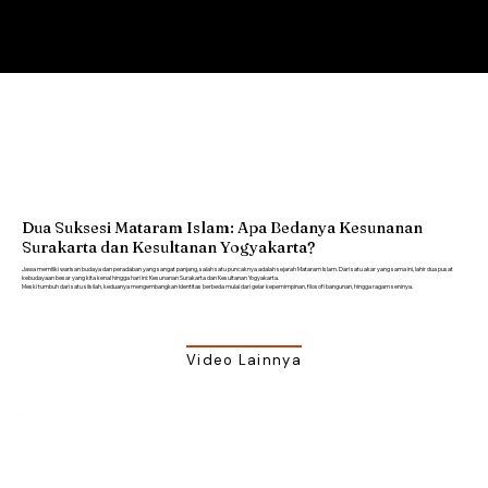
Dua Suksesi Mataram Islam: Apa Bedanya Kesunanan
Surakarta dan Kesultanan Yogyakarta?
Jawa memiliki warisan budaya dan peradaban yang sangat panjang, salah satu puncaknya adalah sejarah Mataram Islam. Dari satu akar yang sama ini, lahir dua pusat
kebudayaan besar yang kita kenal hingga hari ini: Kesunanan Surakarta dan Kesultanan Yogyakarta.
Meski tumbuh dari satu silsilah, keduanya mengembangkan identitas berbeda mulai dari gelar kepemimpinan, filosofi bangunan, hingga ragam seninya.
Video Lainnya