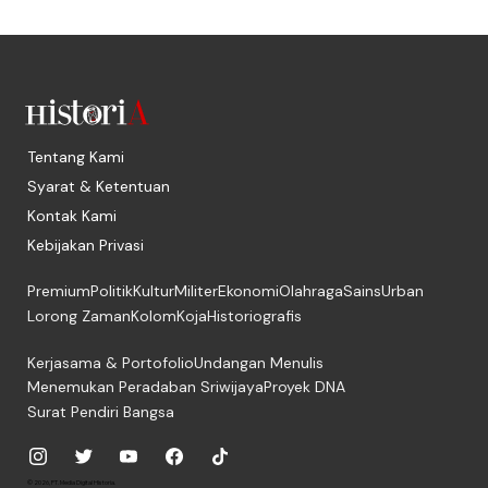
Tentang Kami
Syarat & Ketentuan
Kontak Kami
Kebijakan Privasi
Premium
Politik
Kultur
Militer
Ekonomi
Olahraga
Sains
Urban
Lorong Zaman
Kolom
Koja
Historiografis
Kerjasama & Portofolio
Undangan Menulis
Menemukan Peradaban Sriwijaya
Proyek DNA
Surat Pendiri Bangsa
© 2026, PT. Media Digital Historia.