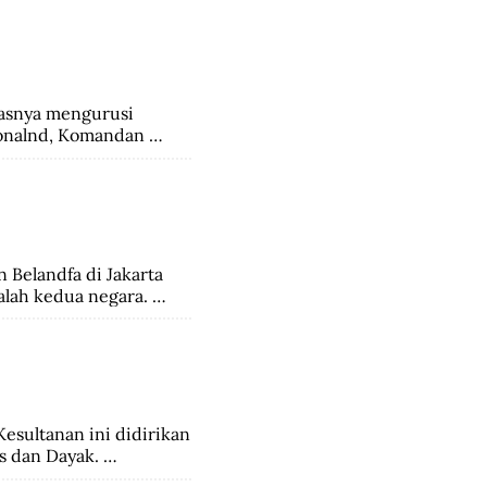
jadi kebudayaan rayat 
snya mengurusi 
onalnd, Komandan 
a tertinggi di 
esia sepakat 
ahakan kepadanya 
Belandfa di Jakarta 
lah kedua negara. 
ggarjati di Cirebon.
esultanan ini didirikan 
 dan Dayak. 
angsung relatif 