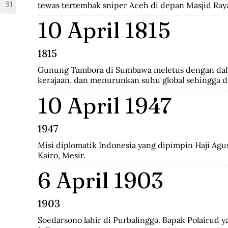
31
tewas tertembak sniper Aceh di depan Masjid Ray
10 April 1815
1815
Gunung Tambora di Sumbawa meletus dengan dah
kerajaan, dan menurunkan suhu global sehingga di
musim panas.
10 April 1947
1947
Misi diplomatik Indonesia yang dipimpin Haji Agus 
Kairo, Mesir.
6 April 1903
1903
Soedarsono lahir di Purbalingga. Bapak Polairud ya