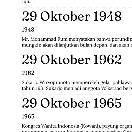
Juli.
29 Oktober 1948
1948
Mr. Mohammad Rum menyatakan bahwa perunding
mungkin akan dilanjutkan bulan depan, dan akan
kepastian.
29 Oktober 1962
1962
Sukarjo Wiryopranoto memperoleh gelar pahlawan 
tahun 1931 Sukarjo menjadi anggota Volksraad bers
mendirikan Persatuan Bangsa Indonesia (PBI). Kem
29 Oktober 1965
pindah ke Partai Indonesia Raya (Parindra). Setel
Sukarjo pernah menduduki jabatan Duta Besar Ind
Indonesia di Vatikan, Duta Besar Luar Biasa di Itali
1965
Kongres Wanita Indonesia (Kowani), payung organi
perempuan seluruh Indonesia, mengeluarkan Gerw