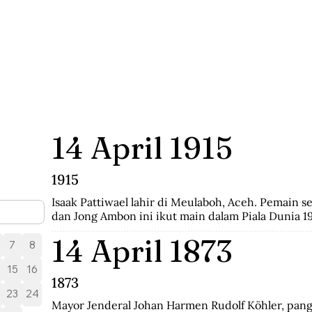
14 April 1915
1915
Isaak Pattiwael lahir di Meulaboh, Aceh. Pemain se
dan Jong Ambon ini ikut main dalam Piala Dunia 19
14 April 1873
7
8
15
16
1873
23
24
Mayor Jenderal Johan Harmen Rudolf Köhler, pang