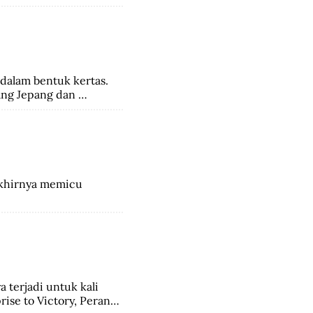
eri. Ada beberapa 
a di Indonesia, salah 
ang perayaan masyarakat 
dalam bentuk kertas. 
ng Jepang dan 
akhirnya memicu 
 terjadi untuk kali 
ise to Victory, Perang 