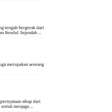
pihak India dan 6.000 
ng tengah bergerak dari 
an Bendul. Sejumlah 
ngalami luka-luka.
 juga merupakan seorang 
ernyataan sikap dari 
 untuk menjaga 
ivai Apin. Sehingga 