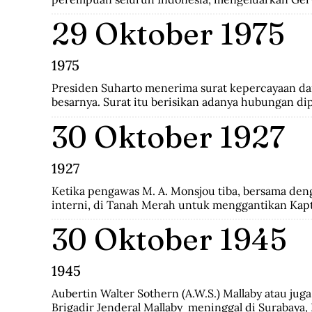
29 Oktober 1975
1975
Presiden Suharto menerima surat kepercayaan dari
besarnya. Surat itu berisikan adanya hubungan dip
Indonesia-CHile.
30 Oktober 1927
1927
Ketika pengawas M. A. Monsjou tiba, bersama den
interni, di Tanah Merah untuk menggantikan Kapt
penguasa Digoel, pihak pemegang wewenang atau 
30 Oktober 1945
penduduk kamp tercatat 930 terdiri 538 interni d
keluarga.
1945
Aubertin Walter Sothern (A.W.S.) Mallaby atau juga
Brigadir Jenderal Mallaby  meninggal di Surabaya, I