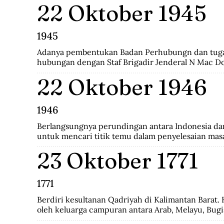
22 Oktober 1945
revolusi harus mempunyai nilai baru yang bisa men
dengan sifatnya sendiri.
1945
Adanya pembentukan Badan Perhubungn dan tuga
hubungan dengan Staf Brigadir Jenderal N Mac D
Brigade Infanteri India ke 37 yang menjadi penguas
22 Oktober 1946
Bandung. Melalui badan ini, Inggris meminta Indon
mengumpulkan seluruh persenjataan untuk diser
namun ditolak dengan semangat revolusi.
1946
Berlangsungnya perundingan antara Indonesia dan 
untuk mencari titik temu dalam penyelesaian masa
Namun gagal dan dilanjutkan pada perundingan Lin
23 Oktober 1771
1771
Berdiri kesultanan Qadriyah di Kalimantan Barat. K
oleh keluarga campuran antara Arab, Melayu, Bugis
Kehidupan pemerintahan kesultanan ini hanya berl