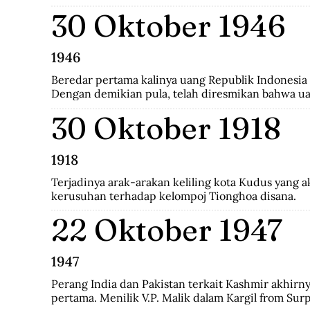
berdampak pada masyarakat Tionghoa di dalam neg
30 Oktober 1946
peraturan pemerintah yang mengatur orang Tiongho
satunya Instruksi Presiden No.14 Tahun 1967 tent
Tionghoa.
1946
Beredar pertama kalinya uang Republik Indonesia 
Dengan demikian pula, telah diresmikan bahwa ua
Javasche Bank tidak berlaku lagi.
30 Oktober 1918
1918
Terjadinya arak-arakan keliling kota Kudus yang 
kerusuhan terhadap kelompoj Tionghoa disana.
22 Oktober 1947
1947
Perang India dan Pakistan terkait Kashmir akhirnya
pertama. Menilik V.P. Malik dalam Kargil from Surpr