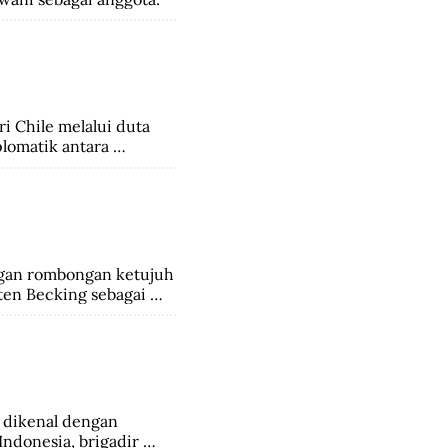
 Chile melalui duta 
lomatik antara 
gan rombongan ketujuh 
en Becking sebagai 
administratur, 
an 382 anggota 
 dikenal dengan 
ndonesia, brigadir 