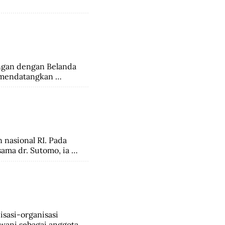
an dengan Belanda 
 mendatangkan 
nasional RI. Pada 
ama dr. Sutomo, ia 
udia tahun 1936, 
eh kemerdekaan, 
onesia Republik 
a.
sasi-organisasi 
ani sebagai anggota.