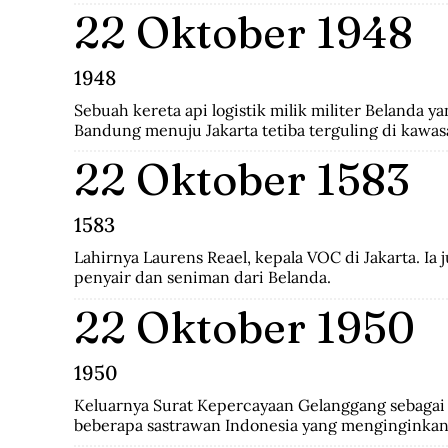
Indo-Pakistani I itu membawa korban 1.104 jiwa di 
22 Oktober 1948
di pihak Pakistan.
1948
Sebuah kereta api logistik milik militer Belanda ya
Bandung menuju Jakarta tetiba terguling di kawas
penumpang tewas seketika dan puluhan lainya me
22 Oktober 1583
1583
Lahirnya Laurens Reael, kepala VOC di Jakarta. Ia
penyair dan seniman dari Belanda.
22 Oktober 1950
1950
Keluarnya Surat Kepercayaan Gelanggang sebagai p
beberapa sastrawan Indonesia yang menginginkan
kebudayaan Indonesia diantaranya Asrul Sani dan R