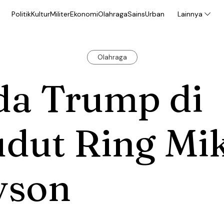
Politik
Kultur
Militer
Ekonomi
Olahraga
Sains
Urban
Lainnya
Olahraga
da Trump di
udut Ring Mi
yson