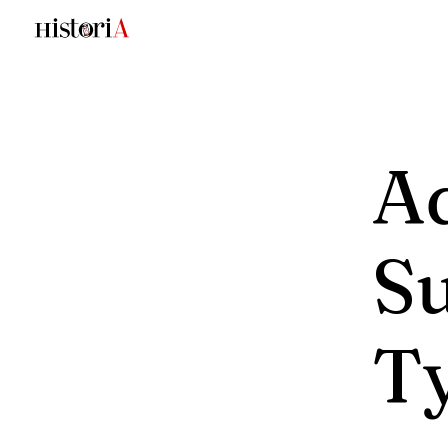
A
S
T