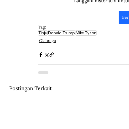
Langgani historia.id untu
Ber
Tag:
Tinju
Donald Trump
Mike Tyson
Olahraga
Postingan Terkait