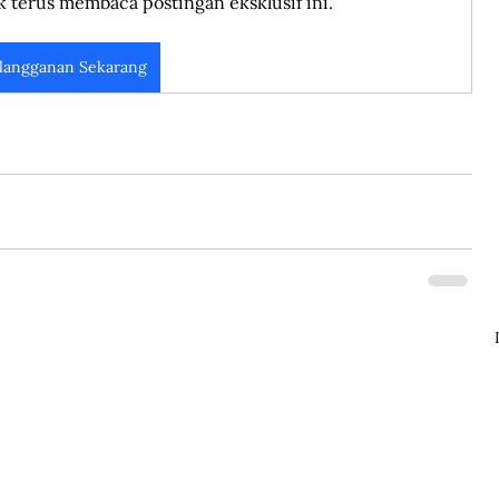
k terus membaca postingan eksklusif ini.
langganan Sekarang