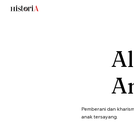
A
A
Pemberani dan kharism
anak tersayang.