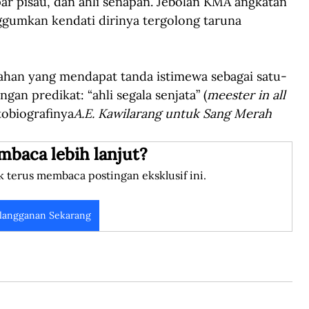
par pisau, dan ahli senapan. Jebolan KMA angkatan 
ggumkan kendati dirinya tergolong taruna 
lahan yang mendapat tanda istimewa sebagai satu-
gan predikat: “ahli segala senjata” (
meester in all 
tobiografinya
A.E. Kawilarang untuk Sang Merah 
mbaca lebih lanjut?
k terus membaca postingan eksklusif ini.
langganan Sekarang