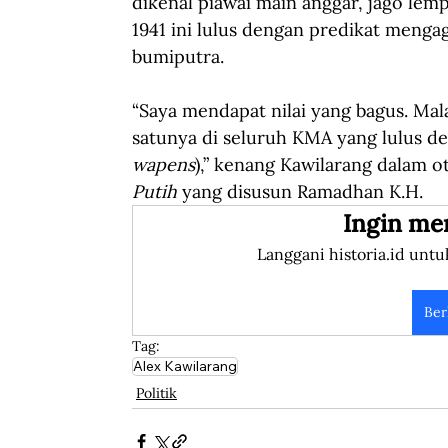
dikenal piawai main anggar, jago lem
1941 ini lulus dengan predikat menga
bumiputra. 
“Saya mendapat nilai yang bagus. Ma
satunya di seluruh KMA yang lulus den
wapens
),” kenang Kawilarang dalam o
Putih
 yang disusun Ramadhan K.H.
Ingin me
Langgani historia.id untu
Ber
Tag:
Alex Kawilarang
Politik