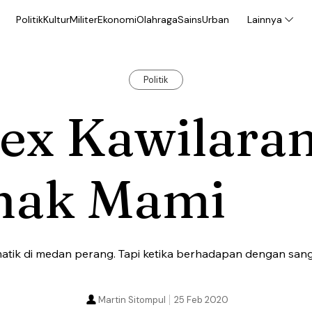
Politik
Kultur
Militer
Ekonomi
Olahraga
Sains
Urban
Lainnya
Politik
lex Kawilara
nak Mami
atik di medan perang. Tapi ketika berhadapan dengan sang
Martin Sitompul
25 Feb 2020