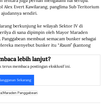
tentara juga pernah mengalami hal serupa. 
kol Alex Evert Kawilarang, panglima Sub Teritorium 
 ajudannya sendiri.
ilarang berkunjung ke wilayah Sektor IV di 
erilya di sana dipimpin oleh Mayor Maraden 
a. Panggabean membuat semacam bunker sebagai 
Mereka menyebut bunker itu “
Raum
” (kantong 
mbaca lebih lanjut?
k terus membaca postingan eksklusif ini.
langganan Sekarang
ra
Maraden Panggabean