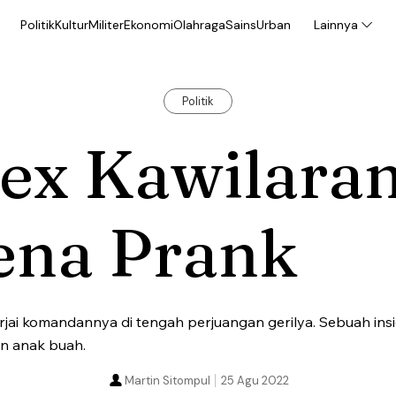
Politik
Kultur
Militer
Ekonomi
Olahraga
Sains
Urban
Lainnya
Politik
lex Kawilara
ena Prank
jai komandannya di tengah perjuangan gerilya. Sebuah in
an anak buah.
Martin Sitompul
25 Agu 2022