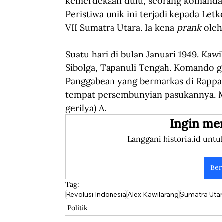
kemerdekaan dulu, seorang komandan 
Peristiwa unik ini terjadi kepada Let
VII Sumatra Utara. Ia kena 
prank
 oleh
Suatu hari di bulan Januari 1949. Kaw
Sibolga, Tapanuli Tengah. Komando g
Panggabean yang bermarkas di Rapp
tempat persembunyian pasukannya. 
gerilya) A.   
Ingin me
Langgani historia.id untu
Ber
Tag:
Revolusi Indonesia
Alex Kawilarang
Sumatra Uta
Politik