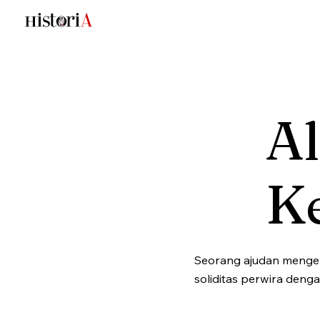
A
K
Seorang ajudan menger
soliditas perwira deng