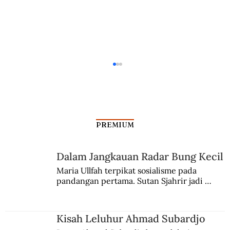
PREMIUM
Dalam Jangkauan Radar Bung Kecil
Maria Ullfah terpikat sosialisme pada 
pandangan pertama. Sutan Sjahrir jadi 
Alex Kawilarang, Kisah Patriot yang
comblangnya.
Dicopot
Kisah Leluhur Ahmad Subardjo