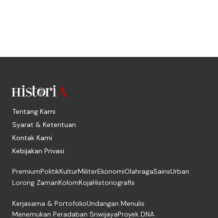
Tentang Kami
Syarat & Ketentuan
Kontak Kami
Kebijakan Privasi
Premium
Politik
Kultur
Militer
Ekonomi
Olahraga
Sains
Urban
Lorong Zaman
Kolom
Koja
Historiografis
Kerjasama & Portofolio
Undangan Menulis
Menemukan Peradaban Sriwijaya
Proyek DNA