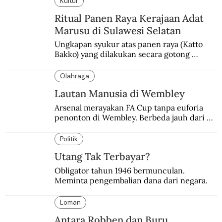
Kultur
Ritual Panen Raya Kerajaan Adat
Marusu di Sulawesi Selatan
Ungkapan syukur atas panen raya (Katto 
Bakko) yang dilakukan secara gotong 
royong.
Olahraga
Lautan Manusia di Wembley
Arsenal merayakan FA Cup tanpa euforia 
penonton di Wembley. Berbeda jauh dari 
suasana final di stadion ikonik itu 97 tahun 
silam.
Politik
Utang Tak Terbayar?
Obligator tahun 1946 bermunculan. 
Meminta pengembalian dana dari negara.
Loman
Antara Robben dan Buru