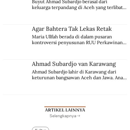
Buyut Ahmad Subardjo berasal dari 
keluarga terpandang di Aceh yang terlibat 
persaingan kekuasaan. Dia memilih 
merantau ke Jawa dan menjadi pemuka 
agama Islam. Anaknya mengikuti jejaknya.
Agar Bahtera Tak Lekas Retak
Maria Ullfah berada di dalam pusaran 
kontroversi penyusunan RUU Perkawinan. 
Berbuah manis walau penuh kompromi.
Ahmad Subardjo van Karawang
Ahmad Subardjo lahir di Karawang dari 
keturunan bangsawan Aceh dan Jawa. Anak 
kesayangan mantri polisi ini pindah ke 
Batavia untuk melanjutkan pendidikan di 
sekolah Belanda.
ARTIKEL LAINNYA
Selengkapnya