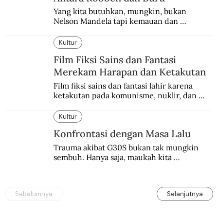
Yang kita butuhkan, mungkin, bukan 
Nelson Mandela tapi kemauan dan 
keberanian untuk menebus dosa masa lalu 
dengan berbagai cara yang bisa memenuhi 
Kultur
rasa keadilan.
Film Fiksi Sains dan Fantasi
Merekam Harapan dan Ketakutan
Film fiksi sains dan fantasi lahir karena 
ketakutan pada komunisme, nuklir, dan 
dunia yang terkomputerisasi.
Kultur
Konfrontasi dengan Masa Lalu
Trauma akibat G30S bukan tak mungkin 
sembuh. Hanya saja, maukah kita 
menyembuhkannya?
Sebelumnya
Selanjutnya