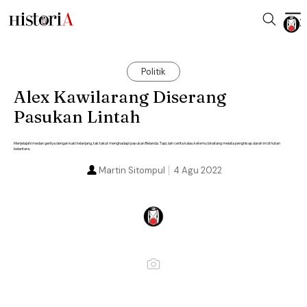
Politik
Alex Kawilarang Diserang
Pasukan Lintah
Menjelajahi medan gerilya dengan kaki telanjang, tak takut menghadapi pasukan Belanda. Tapi, lain cerita kalau ketemu binatang melata penghisap darah ini di hutan
belantara.
Martin Sitompul
4 Agu 2022